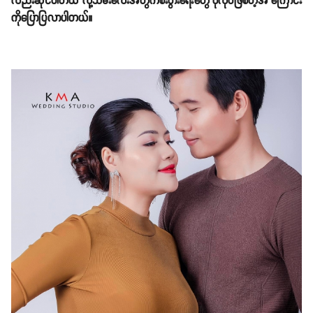
လည်းဆိုင်ပါတယ်"လို့သမီးလေးအတွက်စီးပွားရေးတွေ ပိုလုပ်ဖြစ်တဲ့အ ကြောင်း
ကိုပြောပြလာပါတယ်။