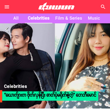
search
All
Celebrities
Film & Series
Music
arrow_back_ios
Celebrities
"ယောက်ျားက ဗိုက်လှန်ပြီး ဓာတ်ပုံမရိုက်နဲ့တဲ့" ဘေဘီမောင်