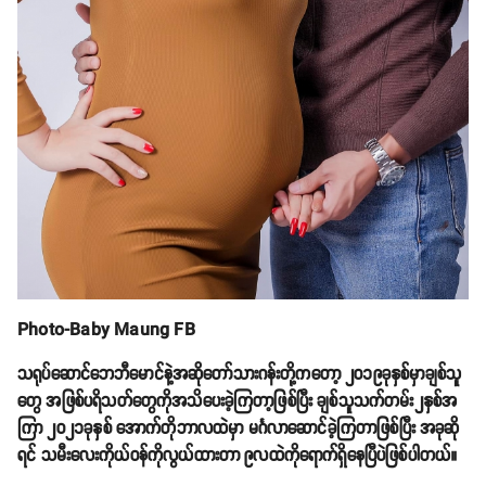
Photo-Baby Maung FB
သရုပ်ဆောင်ဘေဘီမောင်နဲ့အဆိုတော်သားဂန်းတို့ကတော့ ၂၀၁၉ခုနှစ်မှာချစ်သူ
တွေ အဖြစ်ပရိသတ်တွေကိုအသိပေးခဲ့ကြတာ့ဖြစ်ပြီး ချစ်သူသက်တမ်း၂နှစ်အ
ကြာ ၂၀၂၁ခုနှစ် အောက်တိုဘာလထဲမှာ မင်္ဂလာဆောင်ခဲ့ကြတာဖြစ်ပြီး အခုဆို
ရင် သမီးလေးကိုယ်ဝန်ကိုလွယ်ထားတာ ၉လထဲကိုရောက်ရှိနေပြီပဲဖြစ်ပါတယ်။