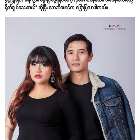
ခွင့်ပြုချက် မရလို့ပါ၊ မွေးပြီးလို့ရှိရင်တော့ လှအောင်နေမယ်။ အလန်းလေးတွေ
ရိုက်ချင်သေးတယ်" ဆိုပြီး ဘေဘီမောင်က ပြောပြလာပါတယ်။