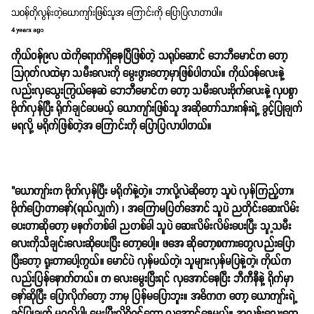
သဝန်တိုလွန်းတဲ့ယောကျာ်းဖြစ်သူအ ကြောင်းကို ပြောပြလာတာပါ။
4 years ago
ကိုယ်ဝန်၉လ ထဲကိုရောက်ရှိနေပြီဖြစ်တဲ့ သရုပ်ဆောင် ဘေဘီမောင်က တော့
သြဂုတ်လထဲမှာ သမီးလေးကို မွေးဖွားတော့မှာဖြစ်ပါတယ်။ ကိုယ်ဝန်လေးနဲ့
လည်းလှသွေးကြွယ်နေဆဲ ဘေဘီမောင်က တော့ သမီးလေးဗိုက်လေးနဲ့ လှပစွာ
ဗိုက်လှန်ပြီး ရိုက်ချင်ပေမယ့် ယောကျာ်းဖြစ်သူ အဆိုတော်သားဂန်းရဲ့ ခွင့်ပြုချက်
မရလို့ မရိုက်ဖြစ်တဲ့အ ကြောင်းကို ပြောပြလာပါတယ်။
"ယောကျာ်းက ဗိုက်လှန်ပြီး မရိုက်နဲ့တဲ့။ ဘာလို့လဲဆိုတော့ သူပဲ လှန်ကြည့်တာ၊
ဗိုက်ပြောတာနော်(ရယ်လျှက်) ၊ အကြောမပြတ်အောင် သူပဲ ညတိုင်းဆေးလိမ်း
ပေးတာဆိုတော့ မနက်တစ်ခါ ညတစ်ခါ သူပဲ ဆေးလိမ်းလိမ်းပေးပြီး သူ့သမီး
လေးကိုသီချင်းလေးဆိုပေးပြီး တော့ပေါ့။ ဖအေ ဆိုတော့စကားတွေလည်းပြော
ပြီးတော့ ရူးတာပေါ့ကွယ်။ မောင်ပဲ လှန်မယ်တဲ့၊ သူများလှန်မပြနဲ့တဲ့၊ ကိုယ်က
လည်းပြန်နောက်တယ်။ က လေးမွေးပြီးရင် လှအောင်နေပြီး ဘီကီနီနဲ့ ရိုက်မှာ
နော်ဆိုပြီး ပြောလိုက်တော့ ဘာမှ ပြန်မပြောဘူး။ အဓိကက တော့ ယောကျာ်းရဲ့