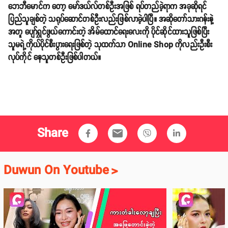
ဘေဘီမောင်က တော့ မော်ဒယ်လ်တစ်ဦးအဖြစ် ရပ်တည်ခဲ့ရာက အခုဆိုရင်
ပြည်သူချစ်တဲ့ သရုပ်ဆောင်တစ်ဦးလည်းဖြစ်လာခဲ့ပါပြီ။ အဆိုတော်သားဂန်းနဲ့
အတူ ပျော်ရွှင်ဖွယ်ကောင်းတဲ့ အိမ်ထောင်ရေးလေးကို ပိုင်ဆိုင်ထားသူဖြစ်ပြီး
သူမရဲ့ကိုယ်ပိုင်စီးပွားရေးဖြစ်တဲ့ သုထက်သာ Online Shop ကိုလည်းဦးစီး
လုပ်ကိုင် နေသူတစ်ဦးဖြစ်ပါတယ်။
Share
email
Duwun On Youtube
>