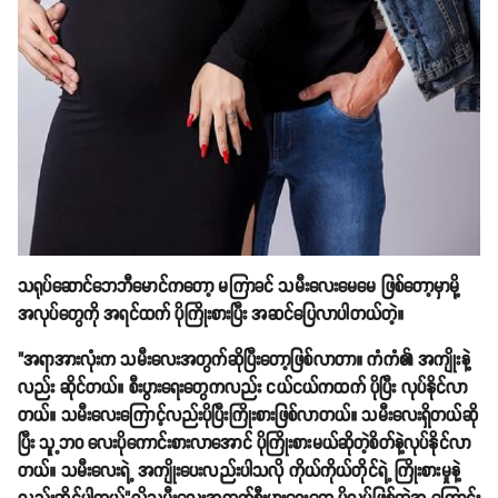
သရုပ်ဆောင်ဘေဘီမောင်ကတော့ မကြာခင် သမီးလေးမေမေ ဖြစ်တော့မှာမို့
အလုပ်တွေကို အရင်ထက် ပိုကြိုးစားပြီး အဆင်ပြေလာပါတယ်တဲ့။
"အရာအားလုံးက သမီးလေးအတွက်ဆိုပြီးတော့ဖြစ်လာတာ။ ကံကံ၏ အကျိုးနဲ့
လည်း ဆိုင်တယ်။ စီးပွားရေးတွေကလည်း ငယ်ငယ်ကထက် ပိုပြီး လုပ်နိုင်လာ
တယ်။ သမီးလေးကြောင့်လည်းပိုပြီးကြိုးစားဖြစ်လာတယ်။ သမီးလေးရှိတယ်ဆို
ပြီး သူ့ဘ၀ လေးပိုကောင်းစားလာအောင် ပိုကြိုးစားမယ်ဆိုတဲ့စိတ်နဲ့လုပ်နိုင်လာ
တယ်။ သမီးလေးရဲ့ အကျိုးပေးလည်းပါသလို ကိုယ်ကိုယ်တိုင်ရဲ့ ကြိုးစားမှုနဲ့