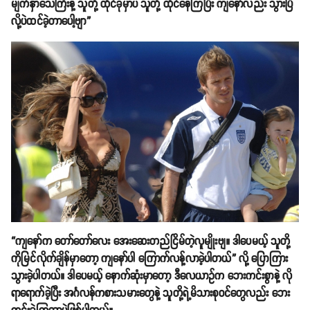
မျက်နှာသေကြီးနဲ့ သူတို့ ထိုင်ခုံမှာပဲ သူတို့ ထိုင်နေကြပြီး ကျနော်လည်း သွားပြီ
လို့ပဲထင်ခဲ့တာပေါ့ဗျာ”
“ကျနော်က တော်တော်လေး အေးဆေးတည်ငြိမ်တဲ့လူမျိုးဗျ။ ဒါပေမယ့် သူတို့
ကိုမြင်လိုက်ချိန်မှာတော့ ကျနော်ပါ ကြောက်လန့်လာခဲ့ပါတယ်” လို့ ပြောကြား
သွားခဲ့ပါတယ်။ ဒါပေမယ့် နောက်ဆုံးမှာတော့ ဒီလေယာဥ်က ဘေးကင်းစွာနဲ့ လို
ရာရောက်ခဲ့ပြီး အင်္ဂလန်ကစားသမားတွေနဲ့ သူတို့ရဲ့မိသားစုဝင်တွေလည်း ဘေး