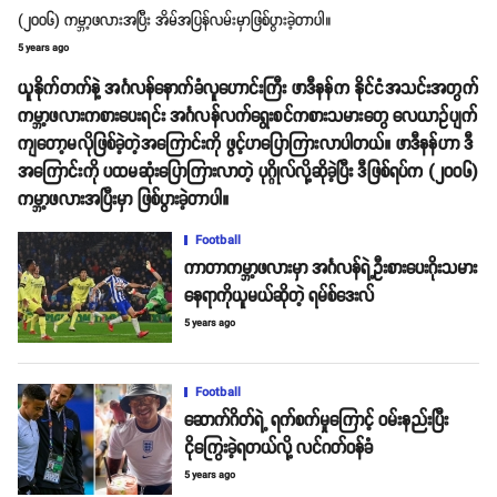
(၂၀၀၆) ကမ္ဘာ့ဖလားအပြီး အိမ်အပြန်လမ်းမှာဖြစ်ပွားခဲ့တာပါ။
5 years ago
ယူနိုက်တက်နဲ့ အင်္ဂလန်နောက်ခံလူဟောင်းကြီး ဖာဒီနန်က နိုင်ငံအသင်းအတွက်
ကမ္ဘာ့ဖလားကစားပေးရင်း အင်္ဂလန်လက်ရွေးစင်ကစားသမားတွေ လေယာဥ်ပျက်
ကျတော့မလိုဖြစ်ခဲ့တဲ့အကြောင်းကို ဖွင့်ဟပြောကြားလာပါတယ်။ ဖာဒီနန်ဟာ ဒီ
အကြောင်းကို ပထမဆုံးပြောကြားလာတဲ့ ပုဂ္ဂိုလ်လို့ဆိုခဲ့ပြီး ဒီဖြစ်ရပ်က (၂၀၀၆)
ကမ္ဘာ့ဖလားအပြီးမှာ ဖြစ်ပွားခဲ့တာပါ။
Football
ကာတာကမ္ဘာ့ဖလားမှာ အင်္ဂလန်ရဲ့ဦးစားပေးဂိုးသမား
နေရာကိုယူမယ်ဆိုတဲ့ ရမ်စ်ဒေးလ်
5 years ago
Football
ဆောက်ဂိတ်ရဲ့ ရက်စက်မှုကြောင့် ဝမ်းနည်းပြီး
ငိုကြွေးခဲ့ရတယ်လို့ လင်ဂတ်ဝန်ခံ
5 years ago