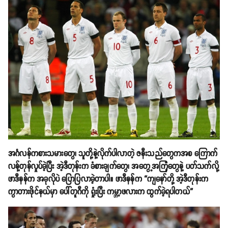
အင်္ဂလန်ကစားသမားတွေ၊ သူတို့နဲ့လိုက်ပါလာတဲ့ ဇနီးသည်တွေကအစ ကြောက်
လန့်တုန်လှုပ်ခဲ့ပြီး အဲ့ဒီတုန်းက ခံစားချက်တွေ၊ အတွေ့အကြုံတွေနဲ့ ပတ်သက်လို့
ဖာဒီနန်က အခုလိုပဲ ပြောပြလာခဲ့တာပါ။ ဖာဒီနန်က “ကျနော်တို့ အဲ့ဒီတုန်းက
ကွာတားဖိုင်နယ်မှာ ပေါ်တူဂီကို ရှုံးပြီး ကမ္ဘာ့ဖလားက ထွက်ခဲ့ရပါတယ်”