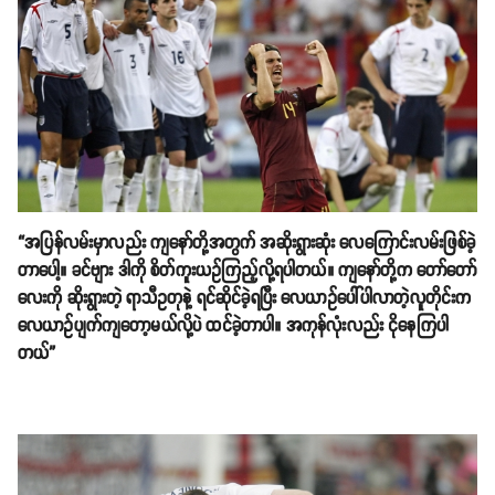
“အပြန်လမ်းမှာလည်း ကျနော်တို့အတွက် အဆိုးရွားဆုံး လေကြောင်းလမ်းဖြစ်ခဲ့
တာပေါ့။ ခင်ဗျား ဒါကို စိတ်ကူးယဥ်ကြည့်လို့ရပါတယ်။ ကျနော်တို့က တော်တော်
လေးကို ဆိုးရွားတဲ့ ရာသီဥတုနဲ့ ရင်ဆိုင်ခဲ့ရပြီး လေယာဥ်ပေါ်ပါလာတဲ့လူတိုင်းက
လေယာဥ်ပျက်ကျတော့မယ်လို့ပဲ ထင်ခဲ့တာပါ။ အကုန်လုံးလည်း ငိုနေကြပါ
တယ်”