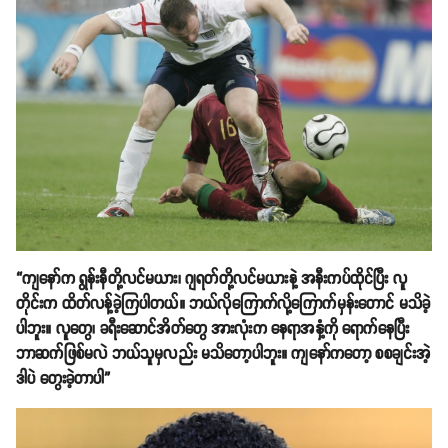
“ကျနော်က ရွန်းနီတို့လင်မယား၊ ဂျရတ်တို့လင်မယားနဲ့ အနီးကပ်ထိုင်ပြီး လူ
တိုင်းက ထိတ်လန့်ခဲ့ကြပါတယ်။ ဘယ်လိုကြောက်လို့ကြောက်မှန်းတောင် မသိခဲ့
ပါဘူး။ လူတွေ၊ ခရီးဆောင်အိတ်တွေ အားလုံးက နေရာအနှံ့ကို ရောက်နေပြီး
ဘာဆက်ဖြစ်မလဲ ဘယ်သူမှလည်း မသိတော့ပါဘူး။ ကျနော်ကတော့ စစချင်းအဲ့
ဒါပဲ တွေးခဲ့တာပါ”