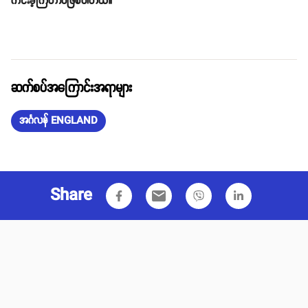
ကင်းခဲ့ကြတာပဲဖြစ်ပါတယ်။
ဆက်စပ်အကြောင်းအရာများ
အင်္ဂလန် ENGLAND
Share
email