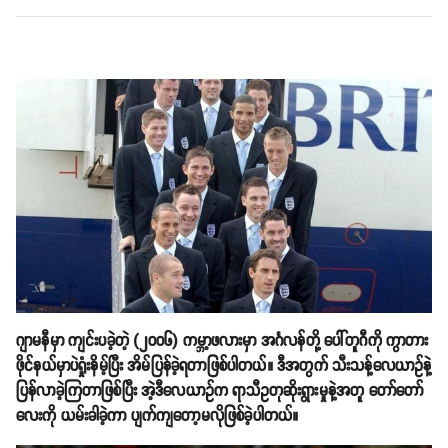
ဂျာမနီမှာ ကျင်းပခဲ့တဲ့ (၂၀၀၆) ကမ္ဘာ့ဖလားမှာ အင်္ဂလန်တို့ ပေါ်တူဂီကို ကွာတား
ဖိုင်နယ်မှာပဲရှုံးနိမ့်ပြီး အိမ်ပြန်ခဲ့ရတာဖြစ်ပါတယ်။ ဒီအတွက် သီးသန့်လေယာဥ်နဲ့
ပြန်လာခဲ့ကြတာဖြစ်ပြီး အဲ့ဒီလေယာဥ်က ရာသီဥတုဆိုးရွားမှုနဲ့အတူ တော်တော်
လေးကို ယမ်းခါခဲ့ကာ ပျက်ကျတော့မလိုဖြစ်ခဲ့ပါတယ်။