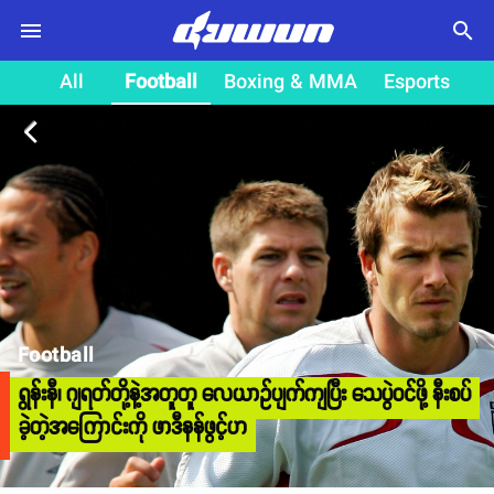
search
All
Football
Boxing & MMA
Esports
arrow_back_ios
Football
ရွန်းနီ၊ ဂျရတ်တို့နဲ့အတူတူ လေယာဥ်ပျက်ကျပြီး သေပွဲဝင်ဖို့ နီးစပ်
ခဲ့တဲ့အကြောင်းကို ဖာဒီနန်ဖွင့်ဟ