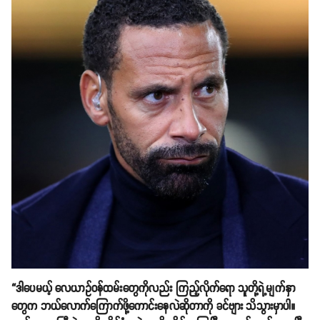
“ဒါပေမယ့် လေယာဥ်ဝန်ထမ်းတွေကိုလည်း ကြည့်လိုက်ရော သူတို့ရဲ့မျက်နှာ
တွေက ဘယ်လောက်ကြောက်ဖို့ကောင်းနေလဲဆိုတာကို ခင်ဗျား သိသွားမှာပါ။