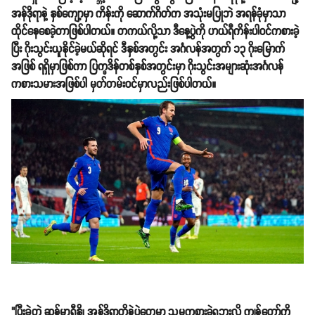
အန်ဒိုရာနဲ့ နှစ်ကျော့မှာ ကိန်းကို ဆောက်ဂိတ်က အသုံးမပြုဘဲ အရန်ခုံမှာသာ
ထိုင်နေစေခဲ့တာဖြစ်ပါတယ်။ တကယ်လို့သာ ဒီနေ့ပွဲကို ဟယ်ရီကိန်းပါဝင်ကစားခဲ့
ပြီး ဂိုးသွင်းယူနိုင်ခဲ့မယ်ဆိုရင် ဒီနှစ်အတွင်း အင်္ဂလန်အတွက် ၁၃ ဂိုးမြောက်
အဖြစ် ရရှိမှာဖြစ်ကာ ပြက္ခဒိန်တစ်နှစ်အတွင်းမှာ ဂိုးသွင်းအများဆုံးအင်္ဂလန်
ကစားသမားအဖြစ်ပါ မှတ်တမ်းဝင်မှာလည်းဖြစ်ပါတယ်။
"ပြီးခဲ့တဲ့ ဆန်မာရီနို၊ အန်ဒိုရာတို့နဲ့ပွဲတွေမှာ သူမကစားခဲ့ရဘူးလို့ ကျွန်တော့်ကို