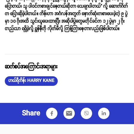
ပြောတယ်၊ သူ ပါဝင်ကစားချင်နေတယ်ဆိုတာ သေချာပါတယ်" လို့ ဆောက်ဂိတ်
က ပြောဆိုခဲ့ပါတယ်။ ကိန်းဟာ အင်္ဂလန်အတွက် နောက်ဆုံးကစားပေးခဲ့တဲ့ ၉ ပွဲ
မှာ ၁၀ ဂိုးအထိ သွင်းယူပေးထားပြီး အဆိုပါပွဲတွေမတိုင်ခင်က ၁၂ ပွဲမှာ ၂ ဂိုး
တည်းသာ ရရှိခဲ့လို့ ရွန်နီကို လိုက်မီလို့ ကြန့်ကြာနေတာလည်းဖြစ်ပါတယ်။
ဆက်စပ်အကြောင်းအရာများ
ဟယ်ရီကိန်း HARRY KANE
Share
email