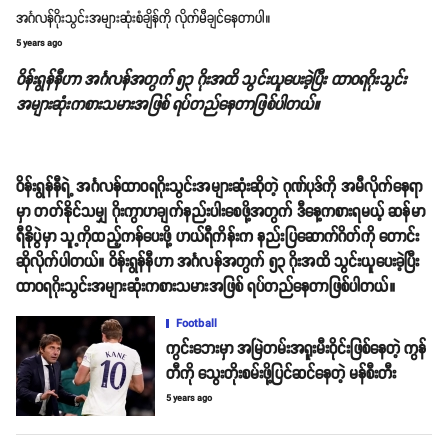
အင်္ဂလန်ဂိုးသွင်းအများဆုံးစံချိန်ကို လိုက်မီချင်နေတာပါ။
5 years ago
ဝိန်းရွန်နီဟာ အင်္ဂလန်အတွက် ၅၃ ဂိုးအထိ သွင်းယူပေးခဲ့ပြီး ထာ၀ရဂိုးသွင်း
အများဆုံးကစားသမားအဖြစ် ရပ်တည်နေတာဖြစ်ပါတယ်။
ဝိန်းရွန်နီရဲ့ အင်္ဂလန်ထာ၀ရဂိုးသွင်းအများဆုံးဆိုတဲ့ ဂုဏ်ပုဒ်ကို အမီလိုက်နေရာ
မှာ တတ်နိုင်သမျှ ဂိုးကွာဟချက်နည်းပါးစေဖို့အတွက် ဒီနေ့ကစားရမယ့် ဆန်မာ
ရီနိုပွဲမှာ သူ့ကိုထည့်ကန်ပေးဖို့ ဟယ်ရီကိန်းက နည်းပြဆောက်ဂိတ်ကို တောင်း
ဆိုလိုက်ပါတယ်။ ဝိန်းရွန်နီဟာ အင်္ဂလန်အတွက် ၅၃ ဂိုးအထိ သွင်းယူပေးခဲ့ပြီး
ထာ၀ရဂိုးသွင်းအများဆုံးကစားသမားအဖြစ် ရပ်တည်နေတာဖြစ်ပါတယ်။
Football
ကွင်းဘေးမှာ အမြဲတမ်းအရူးမီးဝိုင်းဖြစ်နေတဲ့ ကွန်
တီကို သွေးတိုးစမ်းဖို့ပြင်ဆင်နေတဲ့ မန်စီးတီး
5 years ago