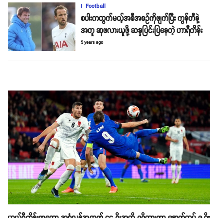
Football
စပါးကထွက်မယ့်အစီအစဥ်ကိုဖျက်ပြီး ကွန်တီနဲ့
အတူ ဆုဖလားယူဖို့ ဆန္ဒပြင်းပြနေတဲ့ ဟာရီကိန်း
5 years ago