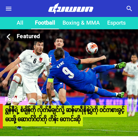
search
All
Football
Boxing & MMA
Esports
Featured
arrow_back_ios
Football
ရွန်နီရဲ့ စံချိန်ကို လိုက်မီချင်လို့ ဆန်မာရီနိုနဲ့ပွဲကို ဝင်ကစားခွင့်
ပေးဖို့ ဆောက်ဂိတ်ကို ကိန်း တောင်းဆို