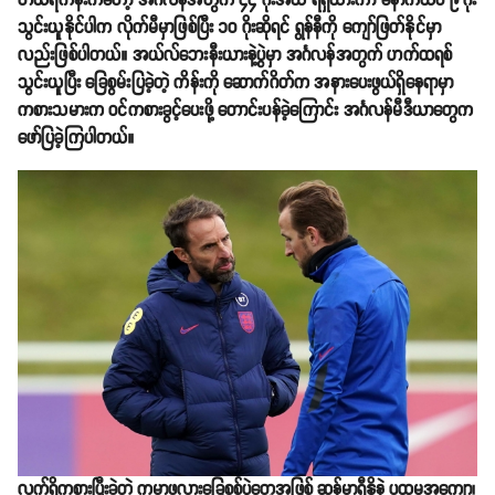
ဟယ်ရီကိန်းကတော့ အင်္ဂလန်အတွက် ၄၄ ဂိုးအထိ ရရှိထားကာ နောက်ထပ် ၉ ဂိုး
သွင်းယူနိုင်ပါက လိုက်မီမှာဖြစ်ပြီး ၁၀ ဂိုးဆိုရင် ရွန်နီကို ကျော်ဖြတ်နိုင်မှာ
လည်းဖြစ်ပါတယ်။ အယ်လ်ဘေးနီးယားနဲ့ပွဲမှာ အင်္ဂလန်အတွက် ဟက်ထရစ်
သွင်းယူပြီး ခြေစွမ်းပြခဲ့တဲ့ ကိန်းကို ဆောက်ဂိတ်က အနားပေးဖွယ်ရှိနေရာမှာ
ကစားသမားက ဝင်ကစားခွင့်ပေးဖို့ တောင်းပန်ခဲ့ကြောင်း အင်္ဂလန်မီဒီယာတွေက
ဖော်ပြခဲ့ကြပါတယ်။
လက်ရှိကစားပြီးခဲ့တဲ့ ကမ္ဘာ့ဖလားခြေစစ်ပွဲတွေအဖြစ် ဆန်မာရီနိုနဲ့ ပထမအကျော့၊