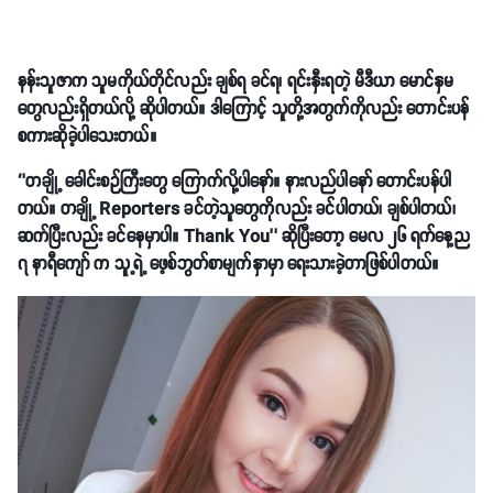
နန်းသူဇာက သူမကိုယ်တိုင်လည်း ချစ်ရ ခင်ရ၊ ရင်းနှီးရတဲ့ မီဒီယာ မောင်နှမ
တွေလည်းရှိတယ်လို့ ဆိုပါတယ်။ ဒါကြောင့် သူတို့အတွက်ကိုလည်း တောင်းပန်
စကားဆိုခဲ့ပါသေးတယ်။
‘’တချို့ ခေါင်းစဉ်ကြီးတွေ ကြောက်လို့ပါနော်။ နားလည်ပါနော် တောင်းပန်ပါ
တယ်။ တချို့ Reporters ခင်တဲ့သူတွေကိုလည်း ခင်ပါတယ်၊ ချစ်ပါတယ်၊
ဆက်ပြီးလည်း ခင်နေမှာပါ။ Thank You’’ ဆိုပြီးတော့ မေလ ၂၆ ရက်နေ့ည
၇ နာရီကျော် က သူ့ရဲ့ ဖေ့စ်ဘွတ်စာမျက်နှာမှာ ရေးသားခဲ့တာဖြစ်ပါတယ်။