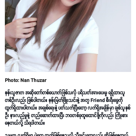
Photo: Nan Thuzar
နန်းသူဇာက အဆိုတော်တစ်ယောက်ဖြစ်သလို ပရိသတ်အားပေးမှု ရရှိထားသူ
တစ်ဦးလည်း ဖြစ်ပါတယ်။ နန်းမြတ်ဖြိုးသင်းနဲ့ အတူ Friend စီးရီးခွေကို
ထွက်ရှိထားပါတယ်။ အချစ်ရေးနဲ့ ပတ်သက်ပြီးတော့ လက်ရှိအချိန်မှာ ချစ်သူနှစ်
ဦး နားလည်မှုနဲ့ တည်ဆောက်ထားပြီး ဘဝတစ်ခုထူထောင်ဖို့ကိုလည်း ကြိုးစား
နေတယ်လို့ သိရပါတယ်။
သူမက လက်ရှိမှာ ပွဲတွေ တက်ဖြစ်နေသလို သီချင်းတွေလည်း ဆိုဖြစ်နေတယ်