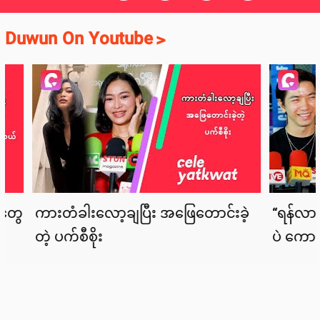
Duwun On Youtube
>