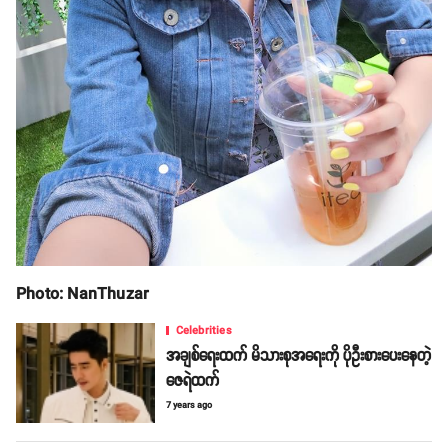
Photo: NanThuzar
Celebrities
အချစ်ရေးထက် မိသားစုအရေးကို ပိုဦးစားပေးနေတဲ့
ဇေရဲထက်
7 years ago