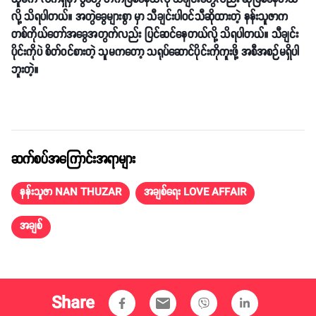
လို့ သိရပါတယ်။ အတွဲခွေများစွာ မှာ သီချင်းပါဝင်သီဆိုထားတဲ့ နန်းသူဇာက
တစ်ကိုယ်တော်အခွေအတွက်လည်း ပြင်ဆင်နေတယ်လို့ သိရပါတယ်။ သီချင်း
ပိုင်းကိုပဲ စိတ်ဝင်စားတဲ့ သူမကတော့ သရုပ်ဆောင်ပိုင်းကိုကူးဖို့ အစီအစဉ်မရှိပါ
ဘူးတဲ့။
ဆက်စပ်အကြောင်းအရာများ
နန်းသူဇာ NAN THUZAR
အချစ်ရေး LOVE AFFAIR
အချစ်
Share
email