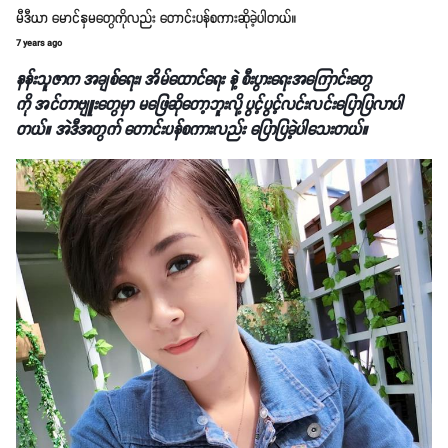
မီဒီယာ မောင်နှမတွေကိုလည်း တောင်းပန်စကားဆိုခဲ့ပါတယ်။
7 years ago
နန်းသူဇာက အချစ်ရေး၊ အိမ်ထောင်ရေး နဲ့ စီးပွားရေးအကြောင်းတွေ
ကို အင်တာဗျူးတွေမှာ မဖြေဆိုတော့ဘူးလို့ ပွင့်ပွင့်လင်းလင်းပြောပြလာပါ
တယ်။ အဲဒီအတွက် တောင်းပန်စကားလည်း ပြောပြခဲ့ပါသေးတယ်။