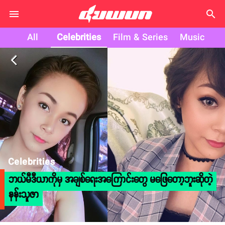
search
All
Celebrities
Film & Series
Music
arrow_back_ios
Celebrities
ဘယ်မီဒီယာကိုမှ အချစ်ရေးအကြောင်းတွေ မဖြေတော့ဘူးဆိုတဲ့
နန်းသူဇာ