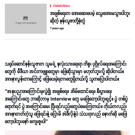
Celebrities
အချစ်ရေးက အေးဆေးပေမဲ့ သွေးအေးမသွားပါဘူး
ဆိုတဲ့ နန်းသူဇာတို့စုံတွဲ
7 years ago
သရုပ်ဆောင်နန်းသူဇာက သူမရဲ့ နှလုံးသားရေးရာ ကိစ္စ၊ ပုဂ္ဂိုလ်ရေးအကြောင်း
တွေကို မီဒီယာ အင်တာဗျူးတွေမှာ ဖြေဆိုသွားမှာ မဟုတ်ဘူးလို့ ဆိုပါတယ်။
အားနာလွန်းတာကြောင့် ဖြေပေးခဲ့ရတာတွေရှိတယ်လို့ သူကပြောပါတယ်။
‘’အနုပညာအကြောင်းမှလွဲ၍ အချစ်ရေး၊ အိမ်ထောင်ရေး၊ စီးပွားရေး
အကြောင်းတွေ ဘာဆိုဘာမှ Interview တွေ မဖြေတော့ပါဘူးရှင့်။
ပွဲ တစ်ပွဲ
ရောက်ရင် ပွဲ အကြောင်းမေး ပြီးရင်လည်းတွေပဲမေးကြတယ်။ ကိုယ်ကလည်း
အားနာတတ်တဲ့သူ ဖြေရင်းနဲ့ ပြောမိ အဲဒီလိုနဲ့ပဲ သံသရာလည် နောက်ဆို မဖြေ
တော့ပါဘူးနော် ကျေးဇူးပါ’’