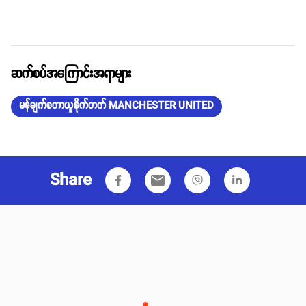
ဆက်စပ်အကြောင်းအရာများ
မန်ချက်စတာယူနိုက်တက် MANCHESTER UNITED
Share
email