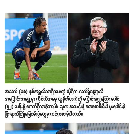
အသက် (၁၈) နှစ်အရွယ်သာရှိသေးတဲ့ ယိုရိုက လက်ရှိနွေရာသီ
အပြောင်းအရွှေ့မှာ လိုင်လီကနေ ယူနိုက်တက်ကို ပြောင်းရွှေ့ကြေး ပေါင်
(၅၂) သန်းနဲ့ ရောက်ရှိလာခဲ့တာပါ။ သူက အသင်းနဲ့ စောစောစီးစီးပဲ ပူးပေါင်းခဲ့
ပြီး ရာသီကြိုခြေစမ်းပွဲတွေမှာ ဝင်ကစားခဲ့ပါတယ်။