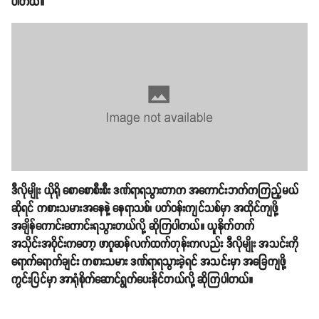
ပါတယ်။
ဒီလိုမျိုး ယိုရို စောစောစီးစီး ဒဏ်ရာရသွားတာက အကောင်းဘက်ကကြည့်မယ်
ဆိုရင် ကစားသမားအနေနဲ့ နေရာသစ်၊ ပတ်ဝန်းကျင်သစ်မှာ အထိုင်ကျဖို့
အချိန်ကောင်းကောင်းရသွားတယ်လို့ ဆိုကြပါတယ်။ ယူနိုက်တက်
အသိုင်းအဝိုင်းကတော့ ဖာဂူဆန်လက်ထက်တုန်းကလည်း ဒီလိုမျိုး အသင်းကို
ရောက်ရောက်ချင်း ကစားသမား ဒဏ်ရာရသွားခဲ့ရင် အသင်းမှာ အခြေကျဖို့
ကွင်းပြင်မှာ အာရုံစိုက်ဆောင်ရွက်ပေးနိုင်တယ်လို့ ဆိုကြပါတယ်။