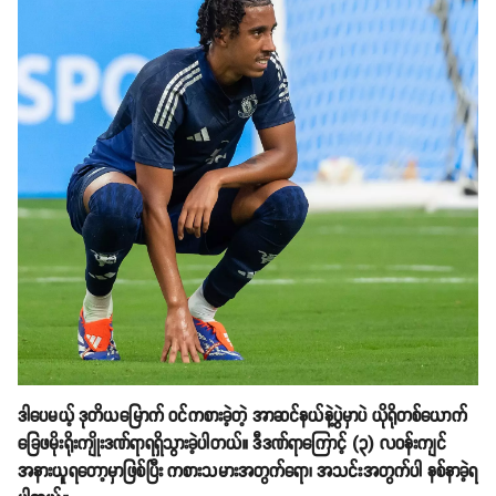
ဒါပေမယ့် ဒုတိယမြောက် ဝင်ကစားခဲ့တဲ့ အာဆင်နယ်နဲ့ပွဲမှာပဲ ယိုရိုတစ်ယောက်
ခြေဖမိုးရိုးကျိုးဒဏ်ရာ​ရရှိသွားခဲ့ပါတယ်။ ဒီဒဏ်ရာကြောင့် (၃) လဝန်းကျင်
အနားယူရတော့မှာဖြစ်ပြီး ကစားသမားအတွက်ရော၊ အသင်းအတွက်ပါ နစ်နာခဲ့ရ