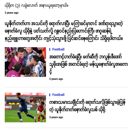
ယိုရိုက (၃) လခွဲလောက် အနားယူရတော့မှာပါ။
2 years ago
ယူနိုက်တက်ဟာ အသင်းကို ရောက်လာပြီး မကြာခင်မှာတင် ဒဏ်ရာရသွားတဲ့
နောက်ခံလူ ယိုရိုနဲ့ ပတ်သက်လို့ ဂန္တဝင်နည်းပြဟောင်းကြီး ဖာဂူဆန်ရဲ့
နည်းဗျူဟာတွေအတိုင်း ကျင့်သုံးသွားဖို့ ပြင်ဆင်နေကြောင်း သိရှိရပါတယ်။
Football
အကောင့်ဟက်ခံရပြီး မက်ဆီကို ဘလွန်းဒီအော်
သူခိုးအဖြစ် အတင်ခံရတဲ့ မန်ယူနောက်ခံလူအကော
င့်
2 years ago
Football
ကစားသမားသင်္ချိုင်းကို ရောက်သလိုဖြစ်သွားခဲ့ပြန်
တဲ့ ယူနိုက်တက်နောက်ခံလူသစ် ယိုရို
2 years ago