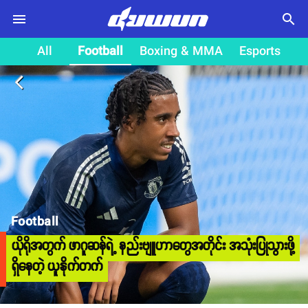
search
All
Football
Boxing & MMA
Esports
arrow_back_ios
Football
ယိုရိုအတွက် ဖာဂူဆန်ရဲ့ နည်းဗျူဟာတွေအတိုင်း အသုံးပြုသွားဖို့
ရှိနေတဲ့ ယူနိုက်တက်