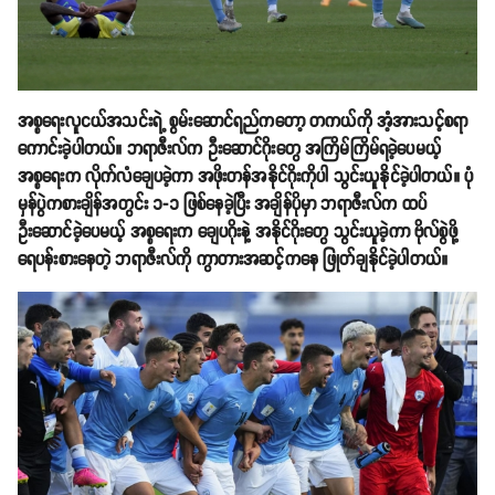
အစ္စရေးလူငယ်အသင်းရဲ့ စွမ်းဆောင်ရည်ကတော့ တကယ်ကို အံ့အားသင့်စရာ
ကောင်းခဲ့ပါတယ်။ ဘရာဇီးလ်က ဦးဆောင်ဂိုးတွေ အကြိမ်ကြိမ်ရခဲ့ပေမယ့်
အစ္စရေးက လိုက်လံချေပခဲ့ကာ အဖိုးတန်အနိုင်ဂိုးကိုပါ သွင်းယူနိုင်ခဲ့ပါတယ်။ ပုံ
မှန်ပွဲကစားချိန်အတွင်း ၁-၁ ဖြစ်နေခဲ့ပြီး အချိန်ပိုမှာ ဘရာဇီးလ်က ထပ်
ဦးဆောင်ခဲ့ပေမယ့် အစ္စရေးက ချေပဂိုးနဲ့ အနိုင်ဂိုးတွေ သွင်းယူခဲ့ကာ ဗိုလ်စွဲဖို့
ရေပန်းစားနေတဲ့ ဘရာဇီးလ်ကို ကွာတားအဆင့်ကနေ ဖြုတ်ချနိုင်ခဲ့ပါတယ်။