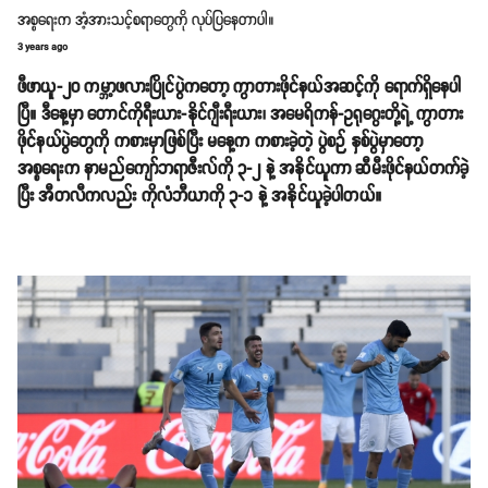
အစ္စရေးက အံ့အားသင့်စရာတွေကို လုပ်ပြနေတာပါ။
3 years ago
ဖီဖာယူ-၂၀ ကမ္ဘာ့ဖလားပြိုင်ပွဲကတော့ ကွာတားဖိုင်နယ်အဆင့်ကို ရောက်ရှိနေပါ
ပြီ။ ဒီနေ့မှာ တောင်ကိုရီးယား-နိုင်ဂျီးရီးယား၊ အမေရိကန်-ဥရုဂွေးတို့ရဲ့ ကွာတား
ဖိုင်နယ်ပွဲတွေကို ကစားမှာဖြစ်ပြီး မနေ့က ကစားခဲ့တဲ့ ပွဲစဉ် နှစ်ပွဲမှာတော့
အစ္စရေးက နာမည်ကျော်ဘရာဇီးလ်ကို ၃-၂ နဲ့ အနိုင်ယူကာ ဆီမီးဖိုင်နယ်တက်ခဲ့​
ပြီး အီတလီကလည်း ကိုလံဘီယာကို ၃-၁ နဲ့ အနိုင်ယူခဲ့ပါတယ်။