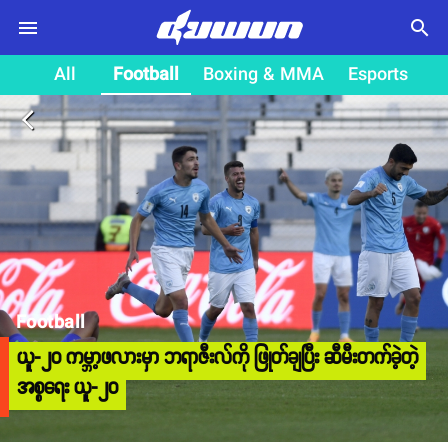
search
All
Football
Boxing & MMA
Esports
arrow_back_ios
Football
ယူ-၂၀ ကမ္ဘာ့ဖလားမှာ ဘရာဇီးလ်ကို ဖြုတ်ချပြီး ဆီမီးတက်ခဲ့တဲ့
အစ္စရေး ယူ-၂၀