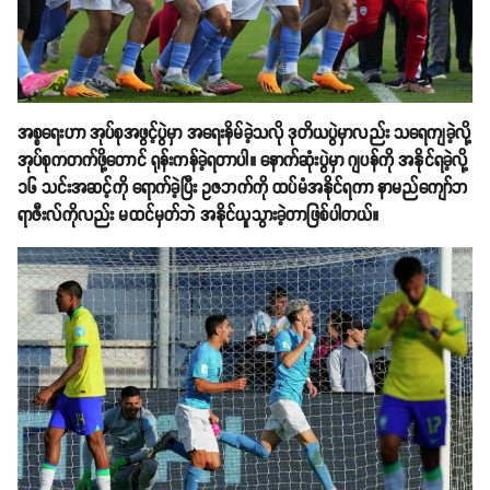
အစ္စရေးဟာ အုပ်စုအဖွင့်ပွဲမှာ အရေးနိမ်ခဲ့သလို ဒုတိယပွဲမှာလည်း သရေကျခဲ့လို့
အုပ်စုကတက်ဖို့တောင် ရုန်းကန်ခဲ့ရတာပါ။ နောက်ဆုံးပွဲမှာ ဂျပန်ကို အနိုင်ရခဲ့လို့
၁၆ သင်းအဆင့်ကို ရောက်ခဲ့ပြီး ဥဇဘက်ကို ထပ်မံအနိုင်ရကာ နာမည်ကျော်ဘ
ရာဇီးလ်ကိုလည်း မထင်မှတ်ဘဲ အနိုင်ယူသွားခဲ့တာဖြစ်ပါတယ်။