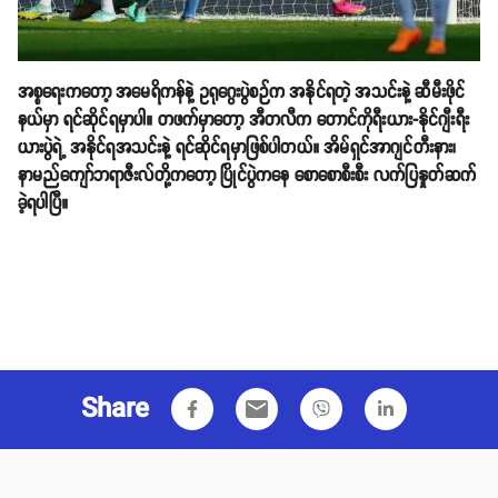
အစ္စရေးကတော့ အမေရိကန်နဲ့ ဥရုဂွေးပွဲစဉ်က အနိုင်ရတဲ့ အသင်းနဲ့ ဆီမီးဖိုင်
နယ်မှာ ရင်ဆိုင်ရမှာပါ။ တဖက်မှာတော့ အီတလီက တောင်ကိုရီးယား-နိုင်ဂျီးရီး
ယားပွဲရဲ့ အနိုင်ရအသင်းနဲ့ ရင်ဆိုင်ရမှာဖြစ်ပါတယ်။ အိမ်ရှင်အာဂျင်တီးနား၊
နာမည်ကျော်ဘရာဇီးလ်တို့ကတော့ ပြိုင်ပွဲကနေ စောစောစီးစီး လက်ပြနှုတ်ဆက်
ခဲ့ရပါပြီ။
Share
email