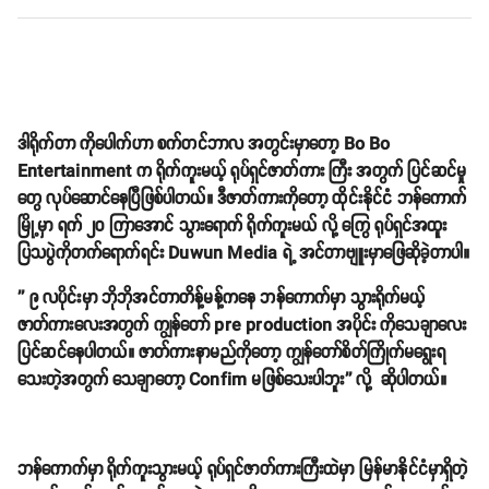
ဒါရိုက်တာ ကိုပေါက်ဟာ စက်တင်ဘာလ အတွင်းမှာတော့ Bo Bo
Entertainment က ရိုက်ကူးမယ့် ရုပ်ရှင်ဇာတ်ကား ကြီး အတွက် ပြင်ဆင်မှု