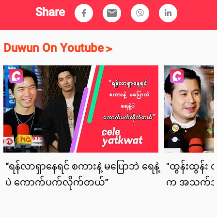
အဖြစ်ရိုက်ကူးလျှက်ရှိတဲ့ ဟစ်တိုင်ရုပ်ရှင်ဇာတ်ကား ကြီး ထဲမှာ ဗီလိန်ဇာတ်ရုပ်
အဖြစ်ပါဝင်သရုပ်ဆောင်ထားတာဖြစ်ပါတယ်။ သရုပ်ဆောင် သန်းသန်းစိုးရဲ့
ခင်ပွန်းတစ်ယောက်အဖြစ် ပါဝင် သရုပ်ဆောင် ထားပြီး ဇာတ်လမ်းကောင်းလေး
တစ်ခုဖြစ်တာကြောင့် လက်ခံရိုက်ကူးဖြစ်တဲ့အကြောင်းကို Duwun Media
ကနေပြောပြခဲ့ ပါတယ်။