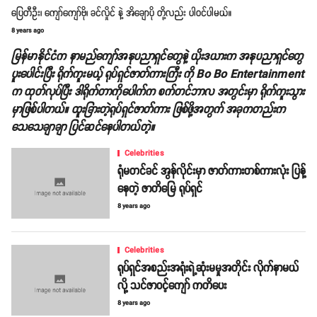
ပြေတီဦး၊ ကျော်ကျော်ဗို၊ ခင်လှိုင် နဲ့ အိချောပို တို့လည်း ပါဝင်ပါမယ်။
8 years ago
မြန်မာနိုင်ငံက နာမည်ကျော်အနုပညာရှင်တွေနဲ့ ယိုးဒယားက အနုပညာရှင်တွေ
ပူးပေါင်းပြီး ရိုက်ကူးမယ့် ရုပ်ရှင်ဇာတ်ကားကြီး ကို Bo Bo Entertainment
က ထုတ်လုပ်ပြီး ဒါရိုက်တာကိုပေါက်က စက်တင်ဘာလ အတွင်းမှာ ရိုက်ကူးသွား
မှာဖြစ်ပါတယ်။ ထူးခြားတဲ့ရုပ်ရှင်ဇာတ်ကား ဖြစ်ဖို့အတွက် အခုကတည်းက
သေသေချာချာ ပြင်ဆင်နေပါတယ်တဲ့။
Celebrities
ရုံမတင်ခင် အွန်လိုင်းမှာ ဇာတ်ကားတစ်ကားလုံး ပြန့်
နေတဲ့ ဇာတိမြေ ရုပ်ရှင်
8 years ago
Celebrities
ရုပ်ရှင်အစည်းအရုံးရဲ့ဆုံးမမှုအတိုင်း လိုက်နာမယ်
လို့ သင်ဇာဝင့်ကျော် ကတိပေး
8 years ago