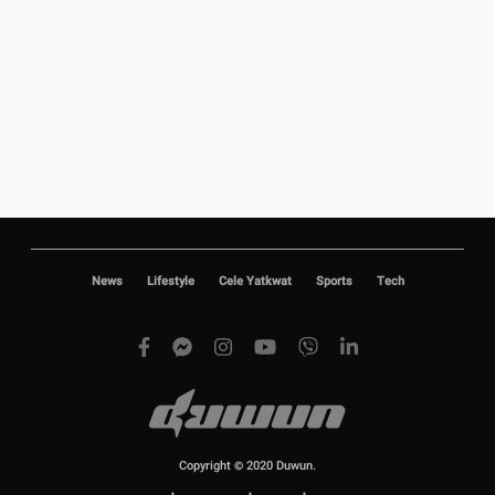
ကိုပေါက်
ရဲ့ ကိုယ်ပိုင်ရုပ်ရှင်ထုတ်လုပ်ရေးဖြစ်တဲ့ သော်ဝန်းကြာဖြူ ရုပ်ရှင်
ထုတ်လုပ်ရေးကနေ '' အသည်းလေးတွေ ပေးပါ'' ဆိုတဲ့ ရုပ်ရှင် ဇာတ်ကားကြီး
ရိုက်ကူးထားတယ်လို့ သိရပါတယ်။ ဒီဇာတ်ကားကို ဆင်ဆာကြဖို့အတွက် စောင့်