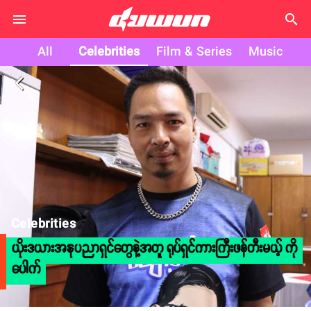
search
All
Celebrities
Film & Series
Music
arrow_back_ios
Celebrities
ယိုးဒယားအနုပညာရှင်တွေနဲ့အတူ ရုပ်ရှင်ကားကြီးဖန်တီးမယ့် ကို
ပေါက်