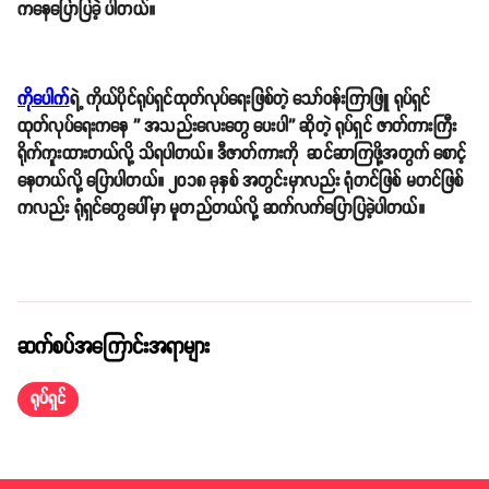
ဘန်ကောက်မှာ ရိုက်ကူးသွားမယ့် ရုပ်ရှင်ဇာတ်ကားကြီးထဲမှာ မြန်မာနိုင်ငံမှာရှိတဲ့
နာမည်ကျော်သရုပ်ဆောင်တွေ နဲ့ အတူ ယိုးဒယားက အနုပညာရှင်တွေလည်း
ပါဝင်သရုပ်ဆောင်ကြမှာဖြစ်ပြီး ဇာတ်ကားအစအဆုံးကို ဘန်ကောက်မှာပဲ
ရိုက်ကူးမယ်လို့ ကိုပေါက်က ဆက်လက် ပြောပြခဲ့ပါတယ်။
'' ပါဝင်မယ့် သရုပ်ဆောင်တွေက ပြေတီဦး၊ ကျော်ကျော်ဗို၊ အိချောပို၊ ပြီးတော့
ကိုခင်လှိုင်လည်း ပါမယ်၊ ပြီးတော့ ယိုးဒယားက မင်းသားတွေ၊ မင်းသမီးတွေ
လည်းပါမယ်။ ပရိသတ်တွေအတွက် ထူးထူးခြားခြားဖြစ်အောင်လို့လည်း Pre
Production အပိုင်းမှာ သေသေချာချာလေး ပြင်ဆင်ထားတယ်'' လို့ သူကဆို
ပါတယ်။
ဟာသကိုရိုးရိုးလေးပေးသွားမယ့် ဂျင်းကောင်အကြောင်းပြောလာတဲ့ ကိုပေါက်
ကိုပေါက်ရဲ့ လက်ရှိအနုပညာလှုပ်ရှားမှု အနေနဲ့ သက်ငယ်မုဒိန်းမှုကို ပညာပေး