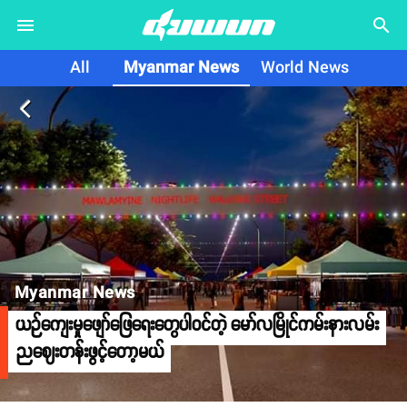
search
All
Myanmar News
World News
arrow_back_ios
Myanmar News
ယဉ်ကျေးမှုဖျော်ဖြေရေးတွေပါဝင်တဲ့ မော်လမြိုင်ကမ်းနားလမ်း
ညဈေးတန်းဖွင့်တော့မယ်