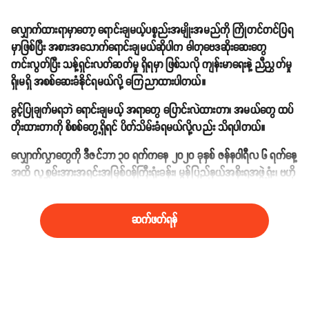
လျှောက်ထားရာမှာတော့ ရောင်းချမယ့်ပစ္စည်းအမျိုးအမည်ကို ကြိုတင်တင်ပြရ
မှာဖြစ်ပြီး အစားအသောက်ရောင်းချမယ်ဆိုပါက ဓါတုဗေဒဆိုးဆေးတွေ
ကင်းလွတ်ပြီး သန့်ရှင်းလတ်ဆတ်မှု ရှိရမှာ ဖြစ်သလို ကျန်းမာရေးနဲ့ ညီညွှတ်မှု
ရှိ၊မရှိ အစစ်ဆေးခံနိုင်ရမယ်လို့ ကြေညာထားပါတယ်။
ခွင့်ပြုချက်မရဘဲ ရောင်းချမယ့် အရာတွေ ပြောင်းလဲထားတာ၊ အမယ်တွေ ထပ်
တိုးထားတာကို စိစစ်တွေ့ရှိရင် ပိတ်သိမ်းခံရမယ်လို့လည်း သိရပါတယ်။
လျှောက်လွှာတွေကို ဒီဇင်ဘာ ၃၀ ရက်ကနေ ၂၀၂၀ ခုနှစ် ဇန်နဝါရီလ ၆ ရက်နေ့
အထိ လူ့စွမ်းအားအရင်းအမြစ်ဝန်ကြီးရုံးခန်း၊ မွန်ပြည်နယ်အစိုးရအဖွဲ့ရုံး၊ ဗဟို
လမ်း (မော်လမြိုင်) မှာ လာရောက် ထုတ်ယူလျှောက်ထားနိုင်ပါတယ်။
ဆက်ဖတ်ရန်