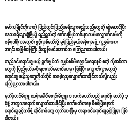
မော်လမြိုင်ကိုလာတဲ့ ပြည်တွင်းပြည်ပခရီးသွားဧည့်သည်တွေကို ဆွဲဆောင်ပြီး
ဒေသခရီးသွားဖွံဖြိုးဖို့ ရည်ရွယ်တဲ့ မော်လမြိုင်ကမ်းနားလမ်းလျှောက်လမ်းကို
ဇန်နဝါရီလအတွင်း ဖွင့်လှစ်မယ်လို့ မွန်ပြည်နယ်အစိုးရအဖွဲ့ လူ့စွမ်းအား
အရင်းအမြစ်ဝန်ကြီး ဦးထွန်းမင်းအောင်က ကြေညာထားပါတယ်။
တည်ခင်းရောင်းချမယ့် ရွက်ဖျင်တဲ၊ လျှပ်စစ်မီးချောင်း၊ရေစနစ် စတဲ့ လိုအပ်တာ
တွေကို ပြည်နယ်အစိုးရကလုပ်ဆောင်ပေးမှာ ဖြစ်ပြီး လျှောက်လွှာတွေကို
ရောင်းချမယ့်သူတွေကိုယ်တိုင် အခမဲ့ရယူလျှောက်ထားနိုင်တယ်လို့လည်း
ကြေညာထားပါတယ်။
မှတ်ပုံတင်မိတ္တူ ၊သန်းခေါင်စာရင်းမိတ္တူ၊ ၁ လက်မပတ်လည် ရောင်စုံ ဓာတ်ပုံ ၃
ပုံနဲ့ အတူလာရောက်လျောက်ထားနိုင်ပြီး ကော်မတီကနေ စိစစ်ပြီးနောက်
ရောင်းချခွင့်ကဒ်နဲ့ ဆိုင်ကဒ်တွေ ထုတ်ပေးပြီးမှ တရားဝင်ရောင်းချခွင့်ပြုမှာ ဖြစ်
ပါတယ်။