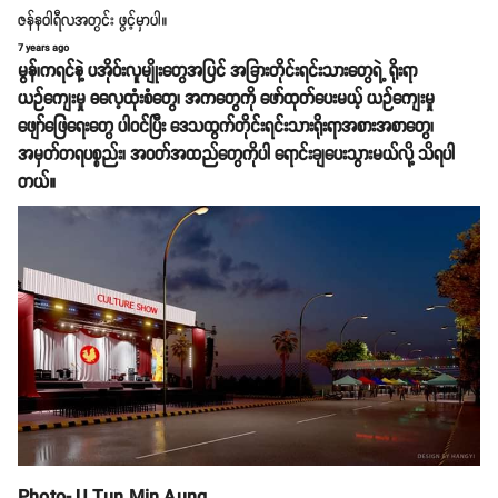
ဇန်နဝါရီလအတွင်း ဖွင့်မှာပါ။
7 years ago
မွန်၊ကရင်နဲ့ ပအိုဝ်းလူမျိုးတွေအပြင် အခြားတိုင်းရင်းသားတွေရဲ့ ရိုးရာ
ယဉ်ကျေးမှု ဓလေ့ထုံးစံတွေ၊ အကတွေကို ဖော်ထုတ်ပေးမယ့် ယဉ်ကျေးမှု
ဖျော်ဖြေရေးတွေ ပါဝင်ပြီး ဒေသထွက်တိုင်းရင်းသားရိုးရာအစားအစာတွေ၊
အမှတ်တရပစ္စည်း၊ အဝတ်အထည်တွေကိုပါ ရောင်းချပေးသွားမယ်လို့ သိရပါ
တယ်။
Photo- U Tun Min Aung