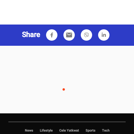
Share
email
News
Lifestyle
Cele Yatkwat
Sports
Tech