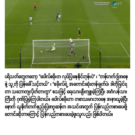
ပရိသတ်တွေကတော့ "ပေါလ်စခိုးက လုပ်ပြနေနိုင်တုန်းပဲ" ၊ "တန်ဟက်ဂျ်အနေ
နဲ့ သူ့ကို ပြန်ခေါ်သင့်တယ်" ၊ "စခိုးလ်ရဲ့ အကောင်းဆုံးကန်ချက်ပဲ၊ ဒါကိုမြင်ရ
တာ သဘောကျလိုက်တာကွာ" စသဖြင့် ရေးသားချီးကျူးခဲ့ကြပြီး အင်္ဂလန်သား
ကြီးကို ဂုဏ်ပြုခဲ့ကြပါတယ်။ ပေါလ်စခိုးဟာ ကစာသးမားဘ၀နေ အနားယူခဲ့ပြီး
နောက် ယူနိုက်တက်နည်းပြဖာဂူဆန်က အသင်းအတွက် ပြန်လည်ကစားပေးဖို့
တောင်းဆိုတာကြောင့် ပြန်လည်ကစားပေးခဲ့ဖူးသူလည်း ဖြစ်ပါတယ်။