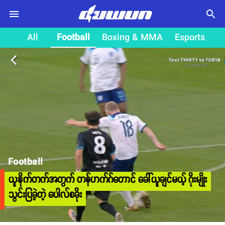
search
All
Football
Boxing & MMA
Esports
arrow_back_ios
Football
ယူနိုက်တက်အတွက် တန်ဟက်ဂ်တောင် ခေါ်ယူချင်မယ့် ဂိုးမျိုး
သွင်းပြခဲ့တဲ့ ပေါလ်စခိုး