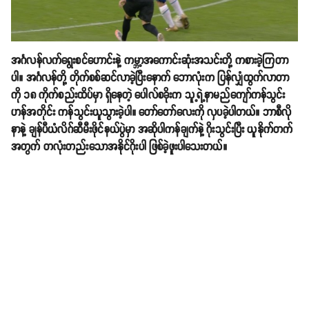
အင်္ဂလန်လက်ရွေးစင်ဟောင်းနဲ့ ကမ္ဘာ့အကောင်းဆုံးအသင်းတို့ ကစားခဲ့ကြတာ
ပါ။ အင်္ဂလန်တို့ တိုက်စစ်ဆင်လာခဲ့ပြီးနောက် ဘောလုံးက ပြန်လျှံထွက်လာတာ
ကို ၁၈ ကိုက်စည်းထိပ်မှာ ရှိနေတဲ့ ပေါလ်စခိုးက သူ့ရဲ့နာမည်ကျော်ကန်သွင်း
ဟန်အတိုင်း ကန်သွင်းယူသွားခဲ့ပါ။ တော်တော်လေးကို လှပခဲ့ပါတယ်။ ဘာစီလို
နာနဲ့ ချန်ပီယံလိဂ်ဆီမီးဖိုင်နယ်ပွဲမှာ အဆိုပါကန်ချက်နဲ့ ဂိုးသွင်းပြီး ယူနိုက်တက်
အတွက် တလုံးတည်းသောအနိုင်ဂိုးပါ ဖြစ်ခဲ့ဖူးပါသေးတယ်။