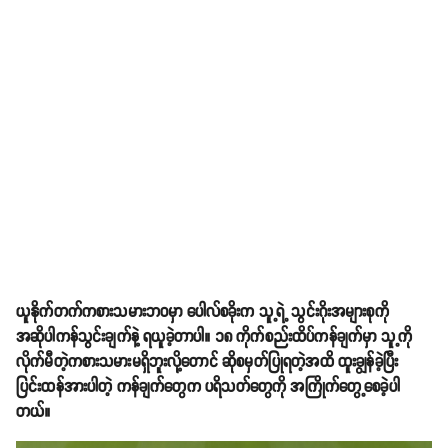
ယူနိုက်တက်ကစားသမားဘ၀မှာ ပေါလ်စခိုးက သူ့ရဲ့ သွင်းဂိုးအများစုကို
အဆိုပါကန်သွင်းချက်နဲ့ ရယူခဲ့တာပါ။ ၁၈ ကိုက်စည်းထိပ်ကန်ချက်မှာ သူ့ကို
လိုက်မီတဲ့ကစားသမားမရှိဘူးလို့တောင် ဆိုစမှတ်ပြုရတဲ့အထိ ထူးချွန်ခဲ့ပြီး
ပြင်းထန်အားပါတဲ့ ကန်ချက်တွေက ပရိသတ်တွေကို အကြိုက်တွေ့စေခဲ့ပါ
တယ်။