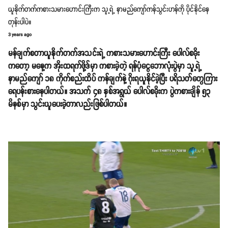
ယူနိုက်တက်ကစားသမားဟောင်းကြီးက သူ့ရဲ့ နာမည်ကျော်ကန်သွင်းဟန်ကို ပိုင်နိုင်နေ
တုန်းပါပဲ။
3 years ago
မန်ချက်စတာယူနိုက်တက်အသင်းရဲ့ ကစားသမားဟောင်းကြီး ပေါလ်စခိုး
ကတော့ မနေ့က အိုးထရက်ဖို့ဒ်မှာ ကစားခဲ့တဲ့ ရန်ပုံငွေဘောလုံးပွဲမှာ သူ့ရဲ့
နာမည်ကျော် ၁၈ ကိုက်စည်းထိပ် ကန်ချက်နဲ့ ဂိုးရယူနိုင်ခဲ့ပြီး ပရိသတ်တွေကြား
ရေပန်းစားနေပါတယ်။ အသက် ၄၈ နှစ်အရွယ် ပေါလ်စခိုးက ပွဲကစားချိန် ၅၃
မိနစ်မှာ သွင်းယူပေးခဲ့တာလည်းဖြစ်ပါတယ်။