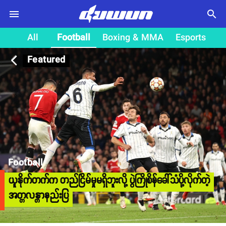
search
All
Football
Boxing & MMA
Esports
Featured
arrow_back_ios
Football
ယူနိုက်တက်က တည်ငြိမ်မှုမရှိဘူးလို့ ပွဲကြိုစိန်ခေါ်သံပို့လိုက်တဲ့
အတ္တလန္တာနည်းပြ