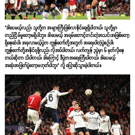
"ဒါပေမယ့်လည်း သူတို့က အများကြီးဖြစ်လာနိုင်ချေရှိပါတယ်၊ သူတို့မှာ
တည်ငြိမ်မှုတော့မရှိပါဘူး၊ ဒါပေမယ့် အရမ်းတောင့်တင်းတဲ့အသင်းအဖြစ်တော့
ရှိနေဆဲပါ၊ အခုလာမယ့်ပွဲက ကျွန်တော်တို့အတွက် အရေးပါတဲ့ပွဲစဉ်ပါ၊
ကျွန်တော်တို့အနိုင်ရဖို့လည်း လိုအပ်ပါတယ်၊ လက်ကျန် ၃ပွဲမှာ ၆ မှတ်လိုနေ
တယ်ဆိုတာ သိပါတယ်၊ ဒါကြောင့် ဒီပွဲကအရေးကြီးပါတယ်၊ ဒါပေမယ့်
အဆုံးအဖြတ်ပွဲတော့မဟုတ်ပါဘူး" လို့ ပြောဆိုသွားခဲ့ပါတယ်။