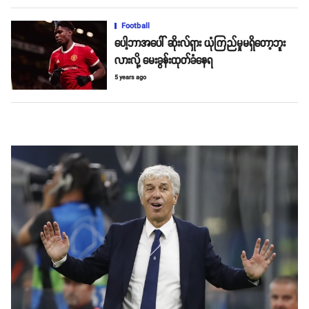
Football
ပေါ့ဘာအပေါ် ဆိုးလ်ရှား ယုံကြည်မှုမရှိတော့ဘူး
လားလို့ မေးခွန်းထုတ်ခံနေရ
5 years ago