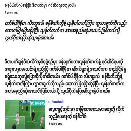
ချန်ပီယံလိဂ်ပွဲအဖြစ် ဒီတပတ်မှာ ရင်ဆိုင်ရတော့မှာပါ။
5 years ago
ဂက်စ်ပါရီနီက လီဗာပူးလ်၊ မန်စီးတီးတို့နဲ့ ယူနိုက်တက်ကြား ကွာဟချက်ကိုလည်း
ထောက်ပြပြောဆိုခဲ့ပြီး ယူနိုက်တက်က အားအနည်းဆုံးအသင်းဖြစ်တယ်လို့
သွယ်ဝိုက်ပြောဆိုသွားခဲ့ပါတယ်။
ဒီတပတ်ချန်ပီယံလိဂ်အုပ်စုပွဲစဉ်မှာ မန်ချက်စတာယူနိုက်တက်နဲ့ ရင်ဆိုင်ရမယ့်
အတ္တလန္တာအသင်းရဲ့နည်းပြ ဂက်စ်ပါရီနီက ဆိုးလ်ရှားရဲ့အသင်းဟာ တည်ငြိမ်မှု
မရှိသေးဘူးလို့ပြောဆိုလိုက်ပါတယ်။ ဂက်စ်ပါရီနီက လီဗာပူးလ်၊ မန်စီးတီးတို့နဲ့
ယူနိုက်တက်ကြား ကွာဟချက်ကိုလည်း ထောက်ပြပြောဆိုခဲ့ပြီး ယူနိုက်တက်က
အားအနည်းဆုံးအသင်းဖြစ်တယ်လို့ သွယ်ဝိုက်ပြောဆိုသွားခဲ့ပါတယ်။
Football
လေ့ကျင့်ကွင်းမှာ တခြားကစားသမားတွေကို လိုက်
ကူညီပေးနေတဲ့ ဗန်ဒီဘိခ်
5 years ago