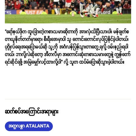
"ရော်နယ်ဒိုက ထူးခြားတဲ့ကစားသမားဆိုတာကို အားလုံးသိပြီးသားပါ၊ မန်ချက်စ
တာယူနိုက်တက်မှာရော၊ စီးရီးအေမှာပါ သူ ကောင်းကောင်းလုပ်ပြနိုင်ခဲ့ပါတယ်၊
ပုဂ္ဂိုလ်ရေးအရပြောမယ်ဆို သူ့ကို အင်္ဂလန်ပြန်သွားတာတွေ့ရလို့ ဝမ်းနည်းရပါ
တယ်၊ ဘာလို့လဲဆိုတော့ အီတလီမှာ အကောင်းဆုံးကစားသမားတွေနဲ့ ကျွန်တော်
ရင်ဆိုင်ရဖို့ အမြဲမျှော်လင့်ထားလို့ပါ" လို့ သူက ထပ်မံပြောဆိုသွားခဲ့ပါတယ်။
ဆက်စပ်အကြောင်းအရာများ
အတ္တလန္တာ ATALANTA