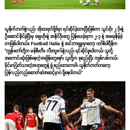
ယူနိုက်တက်နဲ့လည်း အိုးထရက်ဖို့ဒ်မှာ ရင်ဆိုင်ခဲ့ထားပြီးဖြစ်ကာ သွင်းဂိုး ၂ ဂိုးနဲ့
ဦးဆောင်နိုင်ခဲ့ပြီးမှ ချေပဂိုးနဲ့ အနိုင်ဂိုးတွေ ပြန်ပေးခဲ့ရကာ ၂-၃ နဲ့ အရေးနိမ့်ခဲ့
တာဖြစ်ပါတယ်။ Football Italia နဲ့ အင်တာဗျူးမှာတော့ ဂက်စ််ပါရီနိက
"ကျွန်တော်တို့က မန်စီးတီး၊ လီဗာပူးလ်နဲ့လည်း ရင်ဆိုင်ဖူးပါတယ်၊ သူတို့
အကောင်းဆုံးဖြစ်နေတဲ့အချိန်တွေနော်၊ သူတို့က စုစည်းပြီး ကျစ်လစ်တယ်၊
ခိုင်မာပြတ်သားတဲ့အရာတွေနဲ့ ဖွဲ့စည်းထားတာပါ၊ ယူနိုက်တက်ကတော့
ပြန်လည်တည်ဆောက်ဆဲအဆင့်မှာပဲ ရှိနေပါတယ်"