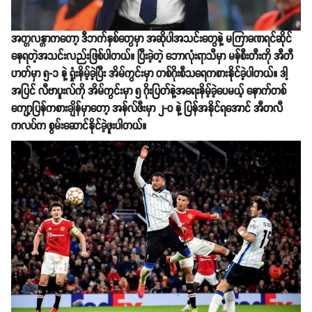
အတ္တလန္တာကတော့ ဒီဘက်နှစ်တွေမှာ အဆိုပါအသင်းတွေနဲ့ မကြာခဏရင်ဆိုင်
နေရတဲ့အသင်းလည်းဖြစ်ပါတယ်။ ပြီးခဲ့တဲ့ ဘောလုံးရာသီမှာ မန်စီးတီးကို အီတီ
ဟတ်မှာ ၅-၁ နဲ့ ရှုံးနိမ့်ခဲ့ပြီး အိမ်ကွင်းမှာ တစ်ဂိုးစီသရေကစားနိုင်ခဲ့ပါတယ်။ ဒါ့
အပြင် လီဗာပူးလ်ကို အိမ်ကွင်းမှာ ၅ ဂိုးပြတ်နဲ့အရေးနိမ့်ခဲ့ပေမယ့် နောက်တစ်
ကျော့ပြန်ကစားချိန်မှာတော့ အန်လ်ဖီးမှာ ၂-၀ နဲ့ ပြန်အနိုင်ရအောင် အီတလီ
ကလပ်က စွမ်းဆောင်နိုင်ခဲ့ဖူးပါတယ်။