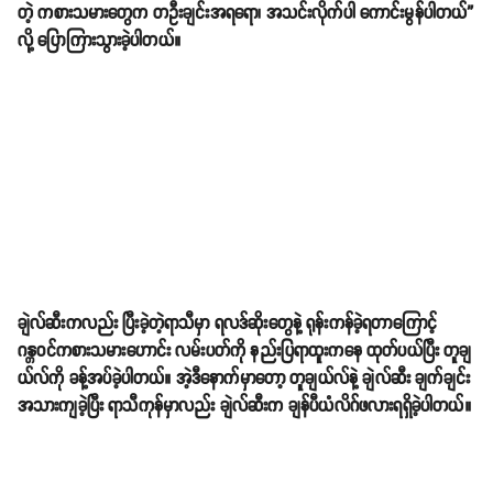
တဲ့ ကစားသမားတွေက တဦးချင်းအရရော၊ အသင်းလိုက်ပါ ကောင်းမွန်ပါတယ်”
လို့ ပြောကြားသွားခဲ့ပါတယ်။
ချဲလ်ဆီးကလည်း ပြီးခဲ့တဲ့ရာသီမှာ ရလဒ်ဆိုးတွေနဲ့ ရုန်းကန်ခဲ့ရတာကြောင့်
ဂန္တဝင်ကစားသမားဟောင်း လမ်းပတ်ကို နည်းပြရာထူးကနေ ထုတ်ပယ်ပြီး တူချ
ယ်လ်ကို ခန့်အပ်ခဲ့ပါတယ်။ အဲ့ဒီနောက်မှာတော့ တူချယ်လ်နဲ့ ချဲလ်ဆီး ချက်ချင်း
အသားကျခဲ့ပြီး ရာသီကုန်မှာလည်း ချဲလ်ဆီးက ချန်ပီယံလိဂ်ဖလားရရှိခဲ့ပါတယ်။