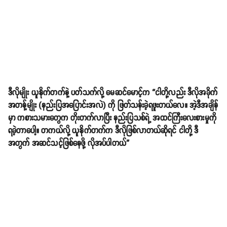
ဒီလိုမျိုး ယူနိုက်တက်နဲ့ ပတ်သက်လို့ မေဆင်မောင့်က “ငါတို့လည်း ဒီလိုအခိုက်
အတန့်မျိုး (နည်းပြအပြောင်းအလဲ) ကို ဖြတ်သန်းခဲ့ရဖူးတယ်လေ။ အဲ့ဒီအချိန်
မှာ ကစားသမားတွေက တိုးတက်လာပြီး နည်းပြသစ်ရဲ့ အထင်ကြီးလေးစားမှုကို
ရခဲ့တာပေါ့။ တကယ်လို့ ယူနိုက်တက်က ဒီလိုဖြစ်လာတယ်ဆိုရင် ငါတို့ ဒီ
အတွက် အဆင်သင့်ဖြစ်နေဖို့ လိုအပ်ပါတယ်”