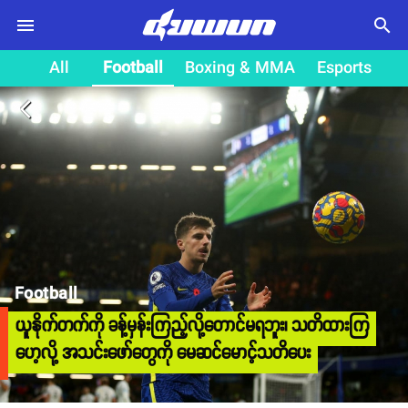
search
All
Football
Boxing & MMA
Esports
arrow_back_ios
Football
ယူနိုက်တက်ကို ခန့်မှန်းကြည့်လို့တောင်မရဘူး၊ သတိထားကြ
ဟေ့လို့ အသင်းဖော်တွေကို မေဆင်မောင့်သတိပေး