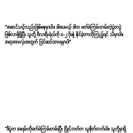
“အဆင်သင့်လည်းဖြစ်နေမှာပါ။ ဒါပေမယ့် ဒါက ခက်ခဲကြမ်းတမ်းတဲ့ပွဲတပွဲ
ဖြစ်လာဖို့ရှိပြီး သူတို့ ဗီလာရီးရဲယ်ကို ၀-၂ ဂိုးနဲ့ နိုင်ခဲ့တာကိုကြည့်ရင် သိမှာပါ။
အရာအားလုံးအတွက် ပြင်ဆင်ထားရမှာပါ”
“ဒီပွဲက အရမ်းကိုခက်ခဲကြမ်းတမ်းပြီး ပြိုင်ဘက်က ယူနိုက်တက်ပါ။ သူတို့မှာရှိ