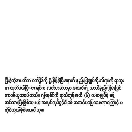
ပြီးခဲ့တဲ့အပတ်က ဝက်ဖို့ဒ်ကို ရှုံးနိမ့်ခဲ့ပြီးနောက် နည်းပြချုပ်ဆိုးလ်ရှားကို ရာထူး
က ထုတ်ပယ်ပြီး ကာရစ်က လတ်တလောမှာ အသင်းရဲ့ ယာယီနည်းပြအဖြစ်
တာဝန်ယူထားပါတယ်။ ရန်းနစ်ဂ်ကို ရာသီကုန်အထိ (၆) လစာချုပ်နဲ့ ခန့်
အပ်ထားပြီးဖြစ်ပေမယ့် အလုပ်လုပ်ခွင့်ပါမစ် အဆင်မပြေသေးတာကြောင့် မ
ကိုင်တွယ်နိုင်သေးပါဘူး။