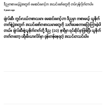
ဒီညကစားမယ့်ပွဲအတွက် မေဆင်မောင့်က အသင်းဖော်တွေကို တပ်လှန့်လိုက်တာပါ။
5 years ago
ချဲလ်ဆီး ကွင်းလယ်ကစားသမား မေဆင်မောင့်ဟာ ဒီညမှာ ကစားမယ့် ယူနိုက်
တက်နဲ့ပွဲအတွက် အသင်းဖော်ကစားသမားတွေကို သတိပေးစကားပြောကြားခဲ့ပါ
တယ်။ ချဲလ်ဆီးနဲ့ယူနိုက်တက်တို့ ဒီည (၁၁) နာရီမှာ ရင်ဆိုင်မှာဖြစ်ပြီး ယူနိုက်
တက်ကတော့ ပရီးမီးယားလိဂ်မှာ ရုန်းကန်နေရတဲ့ အသင်းတသင်းပါ။