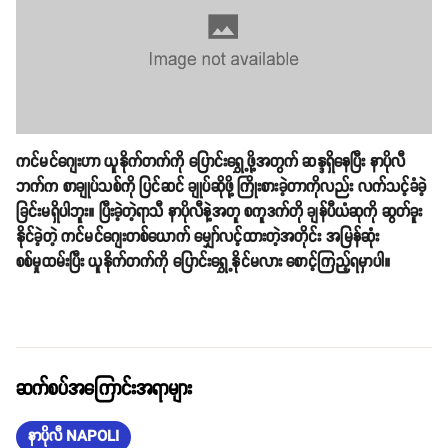
ကင်မင်ဂျေးဟာ ယူနိုက်တက်ကို ပြောင်းရွှေ့ဖို့အတွက် ဆန္ဒရှိနေပြီး နာပိုလီ
ဘက်က စာချုပ်သစ်ကို ပြင်ဆင် ချုပ်ဆိုဖို့ ကြိုးစားခဲ့တာကိုလည်း လက်သင့်ခံခဲ့
ခြင်းမရှိပါဘူး။ ပြီးခဲ့တဲ့ရာသီ နာပိုလီနဲ့အတူ စကူဒက်တို ချန်ပီယံဆုကို ဆွတ်ခူး
နိုင်ခဲ့တဲ့ ကင်မင်ဂျေးတစ်ယောက် မျှော်လင့်ထားတဲ့အတိုင်း အမြန်ဆုံး
စစ်မှုထမ်းပြီး ယူနိုက်တက်ကို ပြောင်းရွှေ့နိုင်မလား စောင့်ကြည့်ရမှာပါ။
ဆက်စပ်အကြောင်းအရာများ
နာပိုလီ NAPOLI