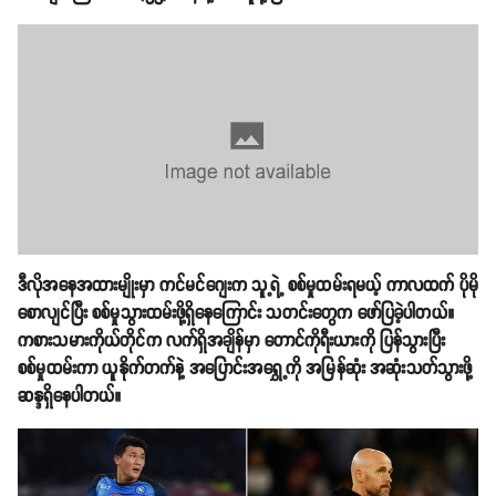
ဒီလိုအနေအထားမျိုးမှာ ကင်မင်ဂျေးက သူ့ရဲ့ စစ်မှုထမ်းရမယ့် ကာလထက် ပိုမို
စောလျင်ပြီး စစ်မှုသွားထမ်းဖို့ရှိနေကြောင်း သတင်းတွေက ဖော်ပြခဲ့ပါတယ်။
ကစားသမားကိုယ်တိုင်က လက်ရှိအချိန်မှာ တောင်ကိုရီးယားကို ပြန်သွားပြီး
စစ်မှုထမ်းကာ ယူနိုက်တက်နဲ့ အပြောင်းအရွှေ့ကို အမြန်ဆုံး အဆုံးသတ်သွားဖို့
ဆန္ဒရှိနေပါတယ်။