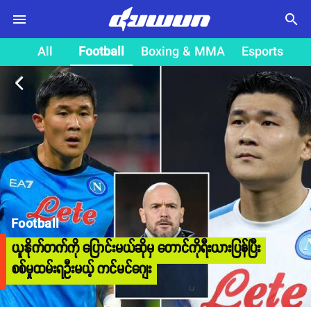
search
All
Football
Boxing & MMA
Esports
arrow_back_ios
Football
ယူနိုက်တက်ကို ပြောင်းမယ်ဆိုမှ တောင်ကိုရီးယားပြန်ပြီး
စစ်မှုထမ်းရဦးမယ့် ကင်မင်ဂျေး