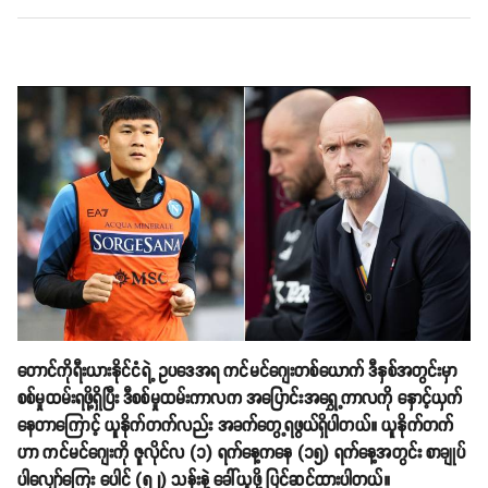
တောင်ကိုရီးယားနိုင်ငံရဲ့ ဥပဒေအရ ကင်မင်ဂျေးတစ်ယောက် ဒီနှစ်အတွင်းမှာ
စစ်မှုထမ်းရဖို့ရှိပြီး ဒီစစ်မှုထမ်းကာလက အပြောင်းအရွှေ့ကာလကို နှောင့်ယှက်
နေတာကြောင့် ယူနိုက်တက်လည်း အခက်တွေ့ရဖွယ်ရှိပါတယ်။ ယူနိုက်တက်
ဟာ ကင်မင်ဂျေးကို ဇူလိုင်လ (၁) ရက်နေ့ကနေ (၁၅) ရက်နေ့အတွင်း စာချုပ်
ပါလျော်ကြေး ပေါင် (၅၂) သန်းနဲ့ ခေါ်ယူဖို့ ပြင်ဆင်ထားပါတယ်။