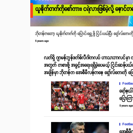
ယူနိုက်တက်ကိုစော်ကား၊ ငရဲလားဖြစ်ခဲ့လို့ နောင်တရခ
ဘိုတန်ကတော့ ယူနိုက်တက်ကို ပြောင်းရွှေ့ဖို့ ငြင်းပယ်ပြီး ရှော်လ်ကေးကို
5 years ago
လက်ရှိ ဂျာမန်ဘွန်ဒက်စ်လီဂါကလပ် ဟာသာဘာလင်မှာ ကစားန
အတွက် ကစားဖို့ အခွင့်အရေးရရှိခဲ့ပေမယ့် ငြင်းဆန်ပယ်ချ
အချိန်မှာ ဘိုတန်က အေစီမီလန်ကနေ ရှော်လ်ကေးကို ပြောင
Footba
ရော်နယ်
ပြောကြာ
5 years ag
Footba
အေစီမီလ