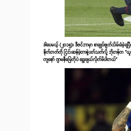
ဒါပေမယ့် (၂၀၁၅)၊ ဒီဇင်ဘာမှာ စာချုပ်ဖျက်သိမ်းခံခဲ့ရပြ
နိုက်တက်ကို ငြင်းဆန်ခဲ့တာနဲ့ပတ်သက်လို့ ဘိုတန်က “ယူန
ကျနော် ဂျာမနီမြေကိုပဲ ရွေးချယ်လိုက်မိပါတယ်”