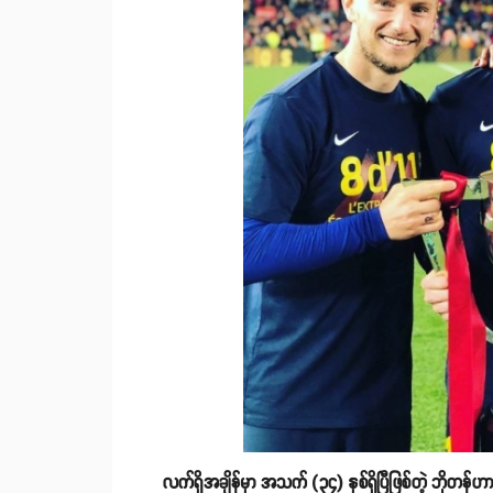
လက်ရှိအချိန်မှာ အသက် (၃၄) နှစ်ရှိပြီဖြစ်တဲ့ ဘိုတန်ဟ