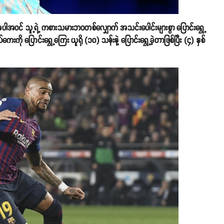
ု့အပါအဝင် သူ့ရဲ့ ကစားသမားဘဝတစ်လျှောက် အသင်းပေါင်းများစွာ ပြောင်းရွှေ့
ကို ပြောင်းရွှေ့ကြေး ယူရို (၁၀) သန်းနဲ့ ပြောင်းရွှေ့ခဲ့တာဖြစ်ပြီး (၄) နှစ်