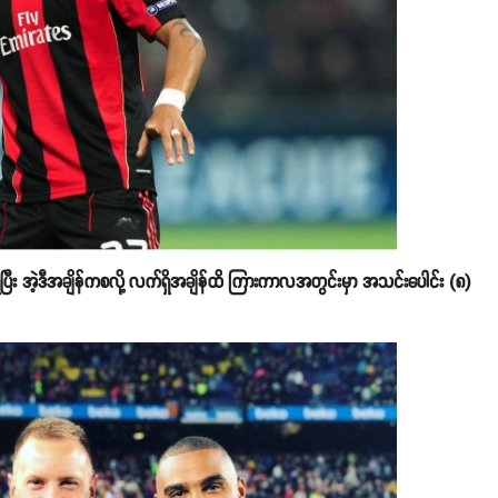
ပြီး အဲ့ဒီအချိန်ကစလို့ လက်ရှိအချိန်ထိ ကြားကာလအတွင်းမှာ အသင်းပေါင်း (၈)