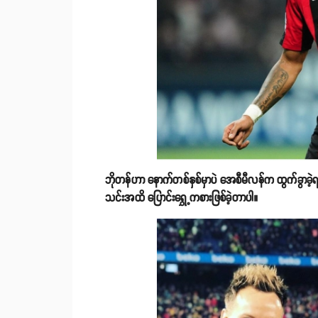
ဘိုတန်ဟာ နောက်တစ်နှစ်မှာပဲ အေစီမီလန်က ထွက်ခွာခဲ့ရ
သင်းအထိ ပြောင်းရွှေ့ကစားဖြစ်ခဲ့တာပါ။