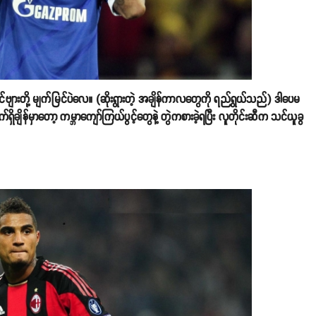
င်ဗျားတို့ မျက်မြင်ပဲလေ။ (ဆိုးရွားတဲ့ အချိန်ကာလတွေကို ရည်ရွယ်သည်) ဒါပေမ
ာက်ရှိချိန်မှာတော့ ကမ္ဘာကျော်ကြယ်ပွင့်တွေနဲ့ တွဲကစားခဲ့ရပြီး လူတိုင်းဆီက သင်ယူခွ