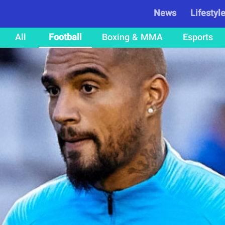
News
Lifestyl
All
Football
Boxing & MMA
Esports