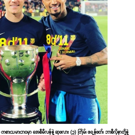
ာ ကစားသမားဘဝမှာ အေစီမီလန်နဲ့ ဆုဖလား (၃) ကြိမ်၊ ဖရ့န်ဖတ်၊ ဘာစီလိုနာတို့နဲ့