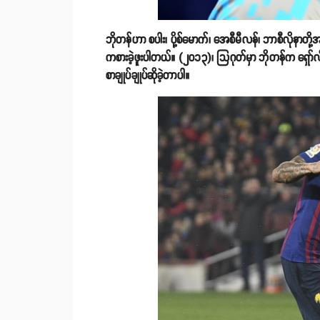
ဘိုတန်ဟာ စပါး၊ ပို့စ်မောက်၊ အေစီမီလန်၊ ဘာစီလိုနာတိ
ကစားခဲ့ဖူးပါတယ်။ (၂၀၁၃)၊ သြဂုတ်မှာ ဘိုတန်က ရှော်လ်ကေး
စာချုပ်ချုပ်ဆိုခဲ့တာပါ။