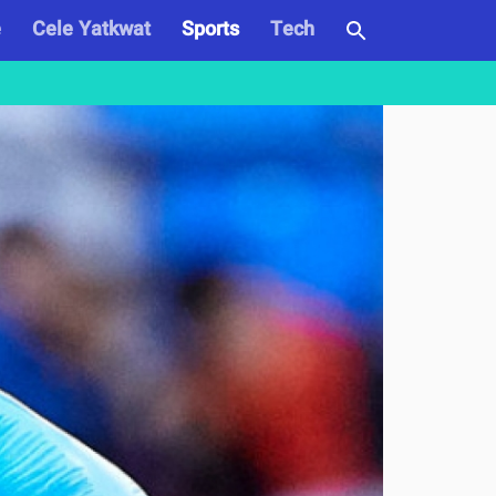
e
Cele Yatkwat
Sports
Tech