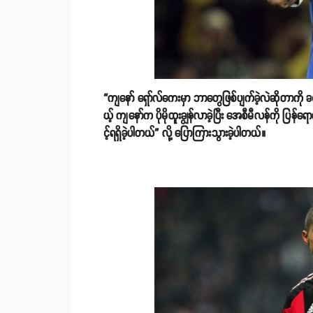
“ကျနော် ရှော်လ်ကေးမှာ ဘာတွေဖြစ်ပျက်ခဲ့လဲဆိုတာကို ခ
ယ့် ကျနော်က ပိုမိုထူးချွန်လာခဲ့ပြီး အေစီမီလန်ကို ပြန်ရေ
င့်ရရှိခဲ့ပါတယ်” လို့ ပြောကြားသွားခဲ့ပါတယ်။