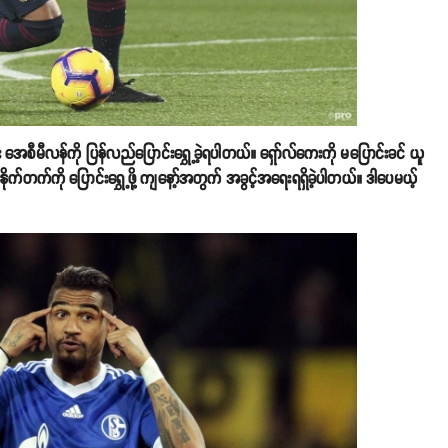
ီး အေစီမီလန်ကို ပြန်လည်ပြောင်းရွှေ့ခဲ့ရပါတယ်။ ရှော်လ်ကေးကို မပြောင်းခင် ယူ
ိုက်တက်ကို ပြောင်းရွှေ့ဖို့ ကျနော့်အတွက် အခွင့်အရေးရရှိခဲ့ပါတယ်။ ဒါပေမယ့်