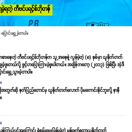
ဲ့ရတဲ့ ကီဗင်ပရင့်စ်ဘိုတန်
 ပြောင်းရွှေ့ခဲ့တာပါ။
ေတဲ့ ကီဗင်ပရင့်စ်ဘိုတန်က သူ့အနေနဲ့ လွန်ခဲ့တဲ့ (၈) နှစ်မှာ ယူနိုက်တက်
ခဲ့ဖူးတယ်လို့ ဖွင့်ဟပြောကြားခဲ့ဖူးပါတယ်။ အချိန်ကတော့ (၂၀၁၃) ဖြစ်ပြီး အဲ့ဒီ
်းရွှေ့သွားခဲ့တာပါ။
ll
ဒိုအတွက်ဆို နတ်ပြည်တောင်မှ ယူနိုက်တက်လောက် ပိုမကောင်းနိုင်ဘူးလို့ နာနီ
း
o
ll
န်ကြယ်ပွင့်အကြောင်း စုံစမ်းမေးမြန်းခဲ့တဲ့ မန်ချက်စတာယူနိုက်တက်