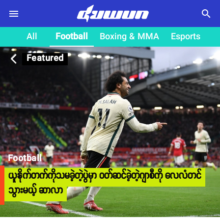
search
All
Football
Boxing & MMA
Esports
Featured
arrow_back_ios
Football
ယူနိုက်တက်ကိုသမခဲ့တဲ့ပွဲမှာ ဝတ်ဆင်ခဲ့တဲ့ဂျာစီကို လေလံတင်
သွားမယ့် ဆာလာ