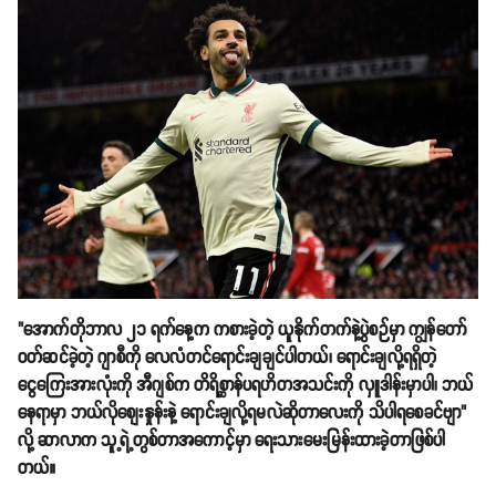
"အောက်တိုဘာလ ၂၁ ရက်နေ့က ကစားခဲ့တဲ့ ယူနိုက်တက်နဲ့ပွဲစဉ်မှာ ကျွန်တော်
ဝတ်ဆင်ခဲ့တဲ့ ဂျာစီကို လေလံတင်ရောင်းချချင်ပါတယ်၊ ရောင်းချလို့ရရှိတဲ့
ငွေကြေးအားလုံးကို အီဂျစ်က တိရိစ္ဆာန်ပရဟိတအသင်းကို လှူဒါန်းမှာပါ၊ ဘယ်
နေရာမှာ ဘယ်လိုစျေးနှုန်းနဲ့ ရောင်းချလို့ရမလဲဆိုတာလေးကို သိပါရစေခင်ဗျာ"
လို့ ဆာလာက သူ့ရဲ့တွစ်တာအကောင့်မှာ ရေးသားမေးမြန်းထားခဲ့တာဖြစ်ပါ
တယ်။