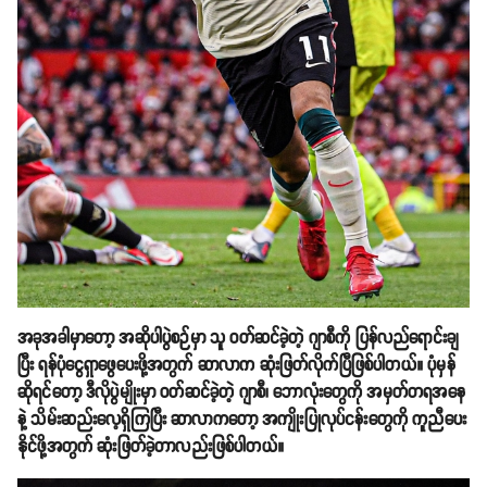
အခုအခါမှာတော့ အဆိုပါပွဲစဉ်မှာ သူ ဝတ်ဆင်ခဲ့တဲ့ ဂျာစီကို ပြန်လည်ရောင်းချ
ပြီး ရန်ပုံငွေရှာဖွေပေးဖို့အတွက် ဆာလာက ဆုံးဖြတ်လိုက်ပြီဖြစ်ပါတယ်။ ပုံမှန်
ဆိုရင်တော့ ဒီလိုပွဲမျိုးမှာ ဝတ်ဆင်ခဲ့တဲ့ ဂျာစီ၊ ဘောလုံးတွေကို အမှတ်တရအနေ
နဲ့ သိမ်းဆည်းလေ့ရှိကြပြီး ဆာလာကတော့ အကျိုးပြုလုပ်ငန်းတွေကို ကူညီပေး
နိုင်ဖို့အတွက် ဆုံးဖြတ်ခဲ့တာလည်းဖြစ်ပါတယ်။