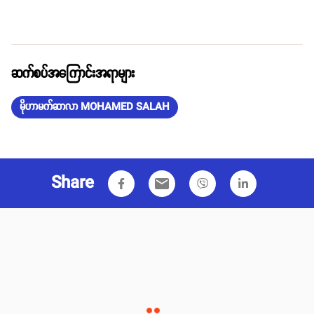
ဆက်စပ်အကြောင်းအရာများ
မိုဟာမက်ဆာလာ MOHAMED SALAH
Share
email