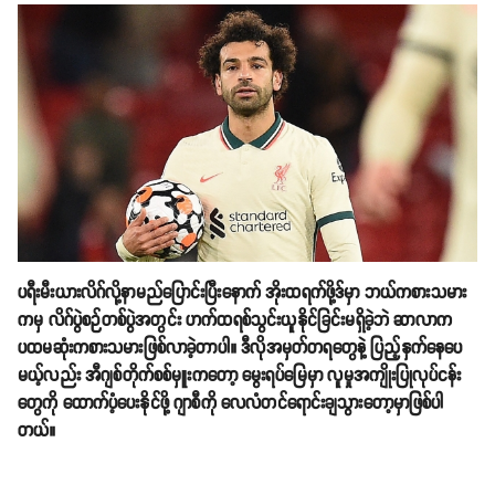
ပရီးမီးယားလိဂ်လို့နာမည်ပြောင်းပြီးနောက် အိုးထရက်ဖို့ဒ်မှာ ဘယ်ကစားသမား
ကမှ လိဂ်ပွဲစဉ်တစ်ပွဲအတွင်း ဟက်ထရစ်သွင်းယူနိုင်ခြင်းမရှိခဲ့ဘဲ ဆာလာက
ပထမဆုံးကစားသမားဖြစ်လာခဲ့တာပါ။ ဒီလိုအမှတ်တရတွေနဲ့ ပြည့်နှက်နေပေ
မယ့်လည်း အီဂျစ်တိုက်စစ်မှူးကတော့ မွေးရပ်မြေမှာ လူမှုအကျိုးပြုလုပ်ငန်း
တွေကို ထောက်ပံ့ပေးနိုင်ဖို့ ဂျာစီကို လေလံတင်ရောင်းချသွားတော့မှာဖြစ်ပါ
တယ်။