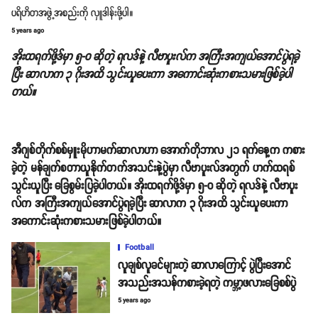
ပရိဟိတအဖွဲ့အစည်းကို လှူဒါန်းဖို့ပါ။
5 years ago
အိုးထရက်ဖို့ဒ်မှာ ၅-၀ ဆိုတဲ့ ရလဒ်နဲ့ လီဗာပူးလ်က အကြီးအကျယ်အောင်ပွဲရခဲ့
ပြီး ဆာလာက ၃ ဂိုးအထိ သွင်းယူပေးကာ အကောင်းဆုံးကစားသမားဖြစ်ခဲ့ပါ
တယ်။
အီဂျစ်တိုက်စစ်မှူးမိုဟာမက်ဆာလာဟာ အောက်တိုဘာလ ၂၁ ရက်နေ့က ကစား
ခဲ့တဲ့ မန်ချက်စတာယူနိုက်တက်အသင်းနဲ့ပွဲမှာ လီဗာပူးလ်အတွက် ဟက်ထရစ်
သွင်းယူပြီး ခြေစွမ်းပြခဲ့ပါတယ်။ အိုးထရက်ဖို့ဒ်မှာ ၅-၀ ဆိုတဲ့ ရလဒ်နဲ့ လီဗာပူး
လ်က အကြီးအကျယ်အောင်ပွဲရခဲ့ပြီး ဆာလာက ၃ ဂိုးအထိ သွင်းယူပေးကာ
အကောင်းဆုံးကစားသမားဖြစ်ခဲ့ပါတယ်။
Football
လူချစ်လူခင်များတဲ့ ဆာလာကြောင့် ပွဲပြီးအောင်
အသည်းအသန်ကစားခဲ့ရတဲ့ ကမ္ဘာ့ဖလားခြေစစ်ပွဲ
5 years ago