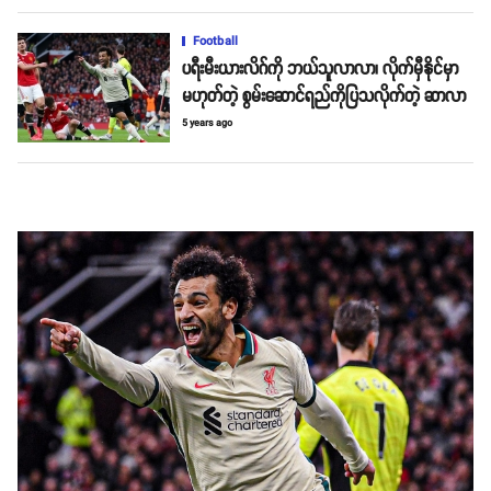
Football
ပရီးမီးယားလိဂ်ကို ဘယ်သူလာလာ၊ လိုက်မှီနိုင်မှာ
မဟုတ်တဲ့ စွမ်းဆောင်ရည်ကိုပြသလိုက်တဲ့ ဆာလာ
5 years ago