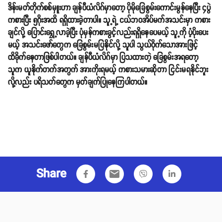
ဒိန်းမတ်တိုက်စစ်မှူးဟာ ချန်ပီယံလိဂ်မှာတော့ ပိုမိုခြေစွမ်းကောင်းမွန်နေပြီး ၄ပွဲ
ကစားပြီး ၅ဂိုးအထိ ရရှိထားခဲ့တာပါ။ သူ့ရဲ့ ငယ်ဘ၀အိပ်မက်အသင်းမှာ ကစား
ချင်လို့ ပြောင်းရွှေ့လာခဲ့ပြီး ပုံမှန်ကစားခွင့်လည်းရရှိနေပေမယ့် သူ့ကို ပံ့ပိုးပေး
မယ့် အသင်းဖော်တွေက ခြေစွမ်းမပြနိုင်လို့ သူပါ သွယ်ဝိုက်သောအားဖြင့်
ထိခိုက်နေတာဖြစ်ပါတယ်။ ချန်ပီယံလိဂ်မှာ ပြသထားတဲ့ ခြေစွမ်းအရတော့
သူက ယူနိုက်တက်အတွက် အားကိုးရမယ့် ကစားသမားဆိုတာ ငြင်းမရနိုင်ဘူး
လို့လည်း ပရိသတ်တွေက မှတ်ချက်ပြုနေကြပါတယ်။
Share
email