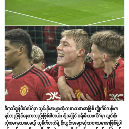
ဒီရာသီချန်ပီယံလိဂ်မှာ သွင်းဂိုးအများဆုံးကစားသမားအဖြစ် ဟွိုက်စ်လန်းက
ရပ်တည်နိုင်နေတာလည်းဖြစ်ပါတယ်။ ဒါ့အပြင် ပရီးမီးယားလိဂ်မှာ သွင်းဂိုး
လုံး၀မရသေးပေမယ့် ယူနိုက်တက်ရဲ့ ဂိုးသွင်းအများဆုံးကစားသမားအဖြစ်နဲ့ပါ