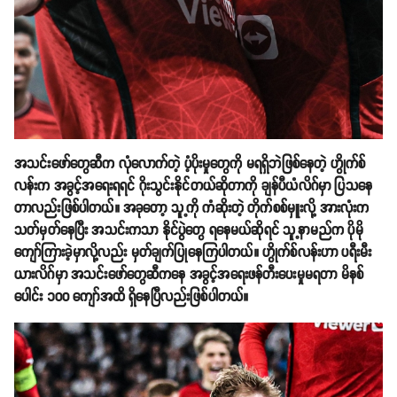
အသင်းဖော်တွေဆီက လုံလောက်တဲ့ ပံ့ပိုးမှုတွေကို မရရှိဘဲဖြစ်နေတဲ့ ဟွိုက်စ်
လန်းက အခွင့်အရေးရရင် ဂိုးသွင်းနိုင်တယ်ဆိုတာကို ချန်ပီယံလိဂ်မှာ ပြသနေ
တာလည်းဖြစ်ပါတယ်။ အခုတော့ သူ့ကို ကံဆိုးတဲ့ တိုက်စစ်မှူးလို့ အားလုံးက
သတ်မှတ်နေပြီး အသင်းကသာ နိုင်ပွဲတွေ ရနေမယ်ဆိုရင် သူ့နာမည်က ပိုမို
ကျော်ကြားခဲ့မှာလို့လည်း မှတ်ချက်ပြုနေကြပါတယ်။ ဟွိုက်စ်လန်းဟာ ပရီးမီး
ယားလိဂ်မှာ အသင်းဖော်တွေဆီကနေ အခွင့်အရေးဖန်တီးပေးမှုမရတာ မိနစ်
ပေါင်း ၁၀၀ ကျော်အထိ ရှိနေပြီလည်းဖြစ်ပါတယ်။