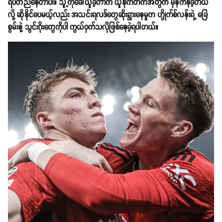
ရပ်တည်နေတာပါ။ သူ့ကိုခေါ်ယူခဲ့တာက ယူနိုက်တက်အတွက် မှန်ကန်ခဲ့တယ်
လို့ ဆိုနိုင်ပေမယ့်လည်း အသင်းရလဒ်တွေဆိုးရွားနေမှုက ဟွိုက်စ်လန်းရဲ့ ခြေ
စွမ်းနဲ့ သွင်းဂိုးတွေကိုပါ ကွယ်ဝှက်သလိုဖြစ်နေခဲ့ရပါတယ်။