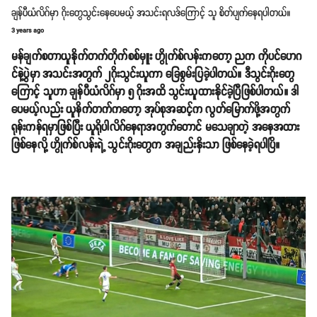
ချန်ပီယံလိဂ်မှာ ဂိုးတွေသွင်းနေပေမယ့် အသင်းရလဒ်ကြောင့် သူ စိတ်ပျက်နေရပါတယ်။
3 years ago
မန်ချက်စတာယူနိုက်တက်တိုက်စစ်မှူး ဟွိုက်စ်လန်းကတော့ ညက ကိုပင်ဟေဂ
င်နဲ့ပွဲမှာ အသင်းအတွက် ၂ဂိုးသွင်းယူကာ ခြေစွမ်းပြခဲ့ပါတယ်။ ဒီသွင်းဂိုးတွေ
ကြောင့် သူဟာ ချန်ပီယံလိဂ်မှာ ၅ ဂိုးအထိ သွင်းယူထားနိုင်ခဲ့ပြီဖြစ်ပါတယ်။ ဒါ
ပေမယ့်လည်း ယူနိက်တက်ကတော့ အုပ်စုအဆင့်က လွတ်မြောက်ဖို့အတွက်
ရုန်းကန်ရမှာဖြစ်ပြီး ယူရိုပါလိဂ်နေရာအတွက်တောင် မသေချာတဲ့ အနေအထား
ဖြစ်နေလို့ ဟွိုက်စ်လန်းရဲ့ သွင်းဂိုးတွေက အချည်းနှိးသာ ဖြစ်နေခဲ့ရပါပြိ။