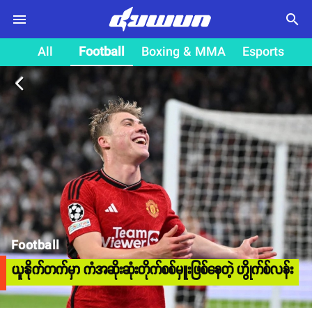
search
All
Football
Boxing & MMA
Esports
arrow_back_ios
Football
ယူနိုက်တက်မှာ ကံအဆိုးဆုံးတိုက်စစ်မှူးဖြစ်နေတဲ့ ဟွိုက်စ်လန်း