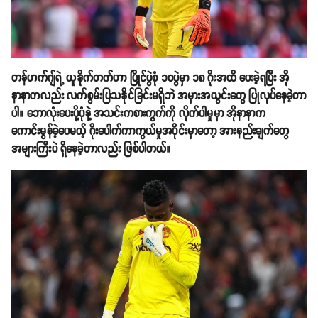
တန်ဟက်ဂျ်ရဲ့ ယူနိုက်တက်ဟာ ပြိုင်ပွဲစုံ ၁၀ပွဲမှာ ၁၈ ဂိုးအထိ ပေးခဲ့ရပြီး အို
နာနာကလည်း လက်စွမ်းပြသနိုင်ခြင်းမရှိဘဲ အမှားအယွင်းတွေ ပြုလုပ်နေခဲ့တာ
ပါ။ ဘောလုံးပေးပို့ပုံနဲ့ အသင်းကစားကွက်ကို လိုက်ပါမှုမှာ အိုနာနာက
ကောင်းမွန်ခဲ့ပေမယ့် ဂိုးပေါက်ကာကွယ်မှုအပိုင်းမှာတော့ အားနည်းချက်တွေ
အများကြီးပဲ ရှိနေခဲ့တာလည်း ဖြစ်ပါတယ်။