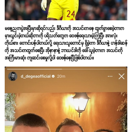
မနေ့ညကပွဲအပြီးမှာဆိုရင်လည်း ဒီဂီယာကို အသင်းကနေ ထွက်ခွာစေခဲ့တာက
မှားယွင်းခဲ့တယ်ဆိုတာကို ပရိသတ်တွေက ဝေဖန်ရေးသားခဲ့ကြပြီး အားလုံး
ကိုယ်စား တောင်းပန်ပါတယ်လို့ ရေးသားသူတောင်မှ ရှိခဲ့ကာ ဒီဂီယာနဲ့ ဟန်ဒါဆန်
ကို အသင်းကထွက်စေပြီး အိုနာနာနဲ့ ဘာယင်ဒါကို ခေါ်ယူခဲ့တာက အသင်းကို
အကြီးမားဆုံး ကျဆင်းစေမှုလို့ပါ ဝေဖန်နေပြီဖြစ်ပါတယ်။