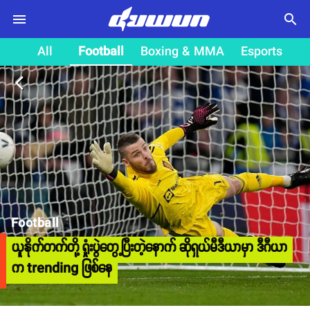
search
All
Football
Boxing & MMA
Esports
arrow_back_ios
Football
ယူနိုက်တက်တို့ ရှုံးပွဲတွေ့ပြီးတဲ့နောက် ဆိုရှယ်မီဒီယာမှာ ဒီဂီယာ
က trending ဖြစ်နေ