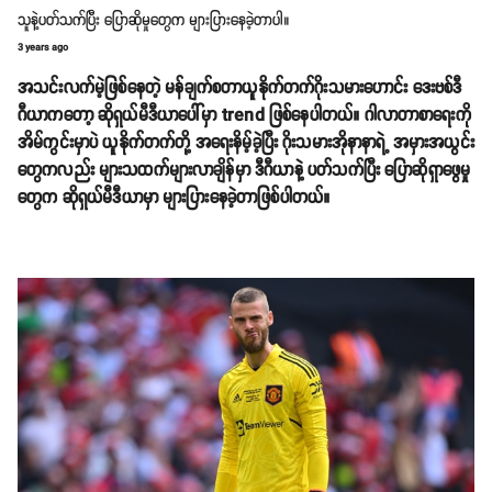
သူနဲ့ပတ်သက်ပြီး ပြောဆိုမှုတွေက များပြားနေခဲ့တာပါ။
3 years ago
အသင်းလက်မဲ့ဖြစ်နေတဲ့ မန်ချက်စတာယူနိုက်တက်ဂိုးသမားဟောင်း ဒေးဗစ်ဒီ
ဂီယာကတော့ ဆိုရှယ်မီဒီယာပေါ်မှာ trend ဖြစ်နေပါတယ်။ ဂါလာတာစာရေးကို
အိမ်ကွင်းမှာပဲ ယူနိုက်တက်တို့ အရေးနိမ့်ခဲ့ပြီး ဂိုးသမားအိုနာနာရဲ့ အမှားအယွင်း
တွေကလည်း များသထက်များလာချိန်မှာ ဒီဂီယာနဲ့ ပတ်သက်ပြီး ပြောဆိုရှာဖွေမှု
တွေက ဆိုရှယ်မီဒီယာမှာ များပြားနေခဲ့တာဖြစ်ပါတယ်။