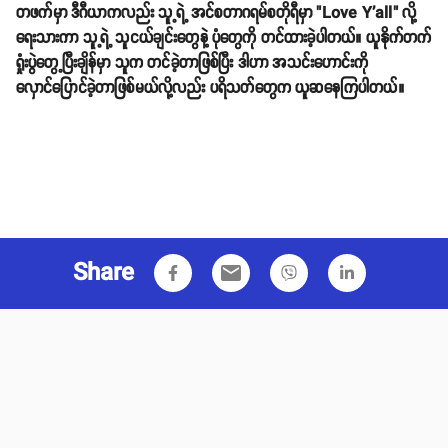
တဖက်မှာ ဒီဂီယာကလည်း သူ့ရဲ့ အင်စတာဂရမ်စတိုရီမှာ "Love Y'all" လို့
ရေးသားကာ သူ့ရဲ့ သူငယ်ချင်းတွေနဲ့ ပုံတွေကို တင်ထားခဲ့ပါတယ်။ ယူနိုက်တက်
ရှုံးပွဲတွေ့ပြီးချိန်မှာ သူက တင်ခဲ့တာဖြစ်ပြီး ဒါဟာ အသင်းဟောင်းကို
လှောင်ပြောင်ခဲ့တာဖြစ်မယ်လို့လည်း ပရိသတ်တွေက ယူဆနေကြပါတယ်။
Share
email