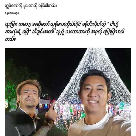
ကျွန်တော်တို့ မှားတာကို ဝန်ခံပါတယ်။
6 years ago
ထူးခြား ကတော့ အဆိုတော် ယုန်လေးကိုယ်တိုင် ဖန်တီးလိုက်တဲ့ “ ငါတို့
အားလုံးရဲ့ မြေ” သီချင်းအပေါ် သူ့ရဲ့ သဘောထားကို အခုလို ပြောပြလာပါ
တယ်။