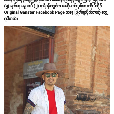
(၅) ရက်နေ့ နေ့လယ် (၂) နာရီဝန်းကျင်က အဆိုတော်ယုန်လေးကိုယ်တိုင်
Original Ganster Facebook Page ကနေ ဖြုတ်ချလိုက်တာကို တွေ့
ရပါတယ်။