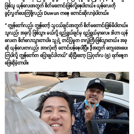
ဖြစ်သူ ယုန်လေးအတွက် စိတ်မကောင်းဖြစ်လို့နေပါတယ်။ ယုန်လေးကို
ခွင့်လွှတ်ပေးကြဖို့လည်း Duwun ကနေ တောင်းဆိုလာခဲ့ပါတယ်။
“ ကျွန်တော်လည်း ကျွန်တော့် သူငယ်ချင်းအတွက် စိတ်မကောင်းဖြစ်မိပါတယ်။
သူလည်း အခုလို ဖြစ်သွား မယ်လို့ ရည်ရွယ်ချင်မှ ရည်ရွယ်မှာလေ။ ဒါဟာ ယုန်
လေးက စိတ်လောသွားတာပါ။ သူ့ရဲ့ တင်ပြမှုက တလွဲကြီးဖြစ်သွားတယ်။ အခု
ဆို ယုန်လေးကလည်း အားလုံးကို တောင်းပန်နေပါပြီ။ ဒီ့အတွက် ကျေအေးပေး
ကြပါလို့ ကျွန်တော်က ပြောချင်ပါတယ်” ဆိုပြီးတော့ သြဂုတ်လ (၅) ရက်နေ့က
ဖြေဆိုခဲ့တာပါ။