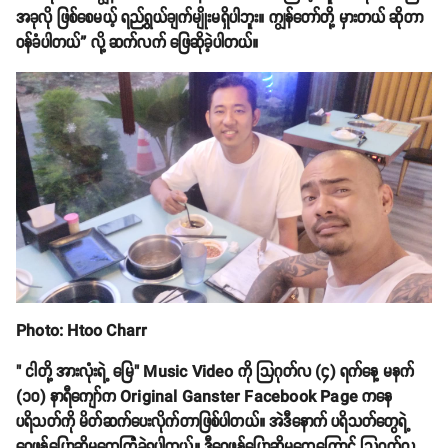
အခုလို ဖြစ်စေမယ့် ရည်ရွယ်ချက်မျိုးမရှိပါဘူး။ ကျွန်တော်တို့ မှားတယ် ဆိုတာ
ဝန်ခံပါတယ်” လို့ ဆက်လက် ဖြေဆိုခဲ့ပါတယ်။
Photo: Htoo Charr
" ငါတို့ အားလုံးရဲ့ မြေ" Music Video ကို သြဂုတ်လ (၄) ရက်နေ့ မနက်
(၁၀) နာရီကျော်က Original Ganster Facebook Page ကနေ
ပရိသတ်ကို မိတ်ဆက်ပေးလိုက်တာဖြစ်ပါတယ်။ အဲဒီနောက် ပရိသတ်တွေရဲ့
ဝေဖန်ပြောဆိုမှုတွေကြုံခဲ့ရပါတယ်။ ဒီဝေဖန်ပြောဆိုမှုတွေကြောင့် သြဂုတ်လ