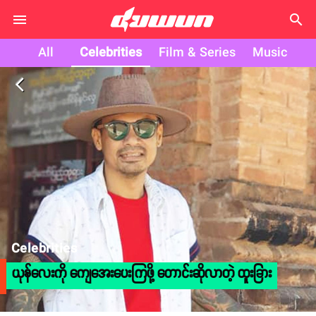
search
All
Celebrities
Film & Series
Music
arrow_back_ios
Celebrities
ယုန်လေးကို ကျေအေးပေးကြဖို့ တောင်းဆိုလာတဲ့ ထူးခြား