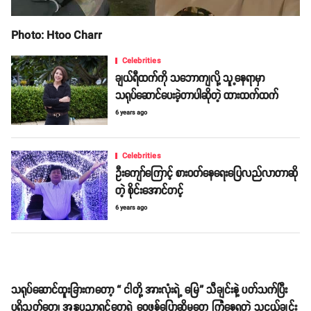
Photo: Htoo Charr
Celebrities
ချယ်ရီထက်ကို သဘောကျလို့ သူ့နေရာမှာ
သရုပ်ဆောင်ပေးခဲ့တာပါဆိုတဲ့ ထားထက်ထက်
6 years ago
Celebrities
ဦးကျော်ကြောင့် စားဝတ်နေရေးပြေလည်လာတာဆို
တဲ့ စိုင်းအောင်တင့်
6 years ago
သရုပ်ဆောင်ထူးခြားကတော့ “ ငါတို့ အားလုံးရဲ့ မြေ” သီချင်းနဲ့ ပတ်သက်ပြီး
ပရိသတ်တွေ၊ အနုပညာရှင်တွေရဲ့ ဝေဖန်ပြောဆိုမှုတွေ ကြုံနေရတဲ့ သူငယ်ချင်း