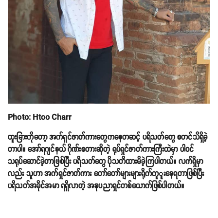
Photo: Htoo Charr
ထူးခြားကိုတော့ အက်ရှင်ဇာတ်ကားတွေကနေတဆင့် ပရိသတ်တွေ စတင်သိရှိခဲ့
တာပါ။ အော်ရဂျင်နယ် ဂိုဏ်းစတားဆိုတဲ့ ရုပ်ရှင်ဇာတ်ကားကြီးထဲမှာ ပါဝင်
သရုပ်ဆောင်ခဲ့တာဖြစ်ပြီး ပရိသတ်တွေ ပိုသတိထားမိခဲ့ကြပါတယ်။ လက်ရှိမှာ
လည်း သူဟာ အက်ရှင်ဇာတ်ကား တော်တော်များများရိုက်ကူူးနေရတာဖြစ်ပြီး
ပရိသတ်အခိုင်အမာ ရရှိလာတဲ့ အနုပညာရှင်တစ်ယောက်ဖြစ်ပါတယ်။