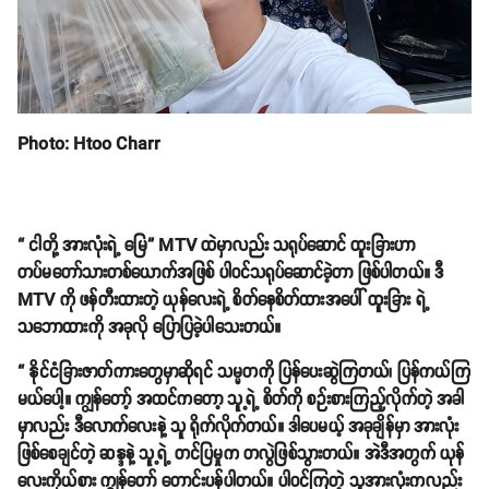
Photo: Htoo Charr
“ ငါတို့ အားလုံးရဲ့ မြေ” MTV ထဲမှာလည်း သရုပ်ဆောင် ထူးခြားဟာ
တပ်မတော်သားတစ်ယောက်အဖြစ် ပါဝင်သရုပ်ဆောင်ခဲ့တာ ဖြစ်ပါတယ်။ ဒီ
MTV ကို ဖန်တီးထားတဲ့ ယုန်လေးရဲ့ စိတ်နေစိတ်ထားအပေါ် ထူးခြား ရဲ့
သဘောထားကို အခုလို ပြောပြခဲ့ပါသေးတယ်။
“ နိုင်ငံခြားဇာတ်ကားတွေမှာဆိုရင် သမ္မတကို ပြန်ပေးဆွဲကြတယ်၊ ပြန်ကယ်ကြ
မယ်ပေါ့။ ကျွန်တော့် အထင်ကတော့ သူ့ရဲ့ စိတ်ကို စဉ်းစားကြည့်လိုက်တဲ့ အခါ
မှာလည်း ဒီလောက်လေးနဲ့ သူ ရိုက်လိုက်တယ်။ ဒါပေမယ့် အခုချိန်မှာ အားလုံး
ဖြစ်စေချင်တဲ့ ဆန္ဒနဲ့ သူ့ရဲ့ တင်ပြမှုက တလွဲဖြစ်သွားတယ်။ အဲဒီအတွက် ယုန်
လေးကိုယ်စား ကျွန်တော် တောင်းပန်ပါတယ်။ ပါဝင်ကြတဲ့ သူအားလုံးကလည်း