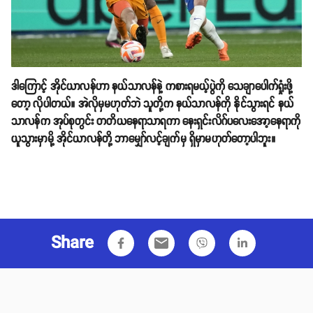
ဒါကြောင့် အိုင်ယာလန်ဟာ နယ်သာလန်နဲ့ ကစားရမယ့်ပွဲကို သေချာပေါက်ရှုံးဖို့
တော့ လိုပါတယ်။ အဲလိုမှမဟုတ်ဘဲ သူတို့က နယ်သာလန်ကို နိုင်သွားရင် နယ်
သာလန်က အုပ်စုတွင်း တတိယနေရာသာရကာ နေးရှင်းလိဂ်ပလေးအော့နေရာကို
ယူသွားမှာမို့ အိုင်ယာလန်တို့ ဘာမျှော်လင့်ချက်မှ ရှိမှာမဟုတ်တော့ပါဘူး။
Share
email