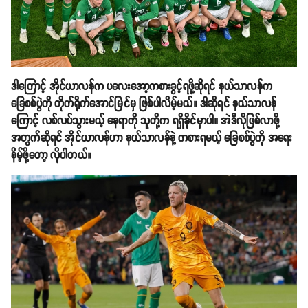
ဒါကြောင့် အိုင်ယာလန်က ပလေးအော့ကစားခွင့်ရဖို့ဆိုရင် နယ်သာလန်က
ခြေစစ်ပွဲကို တိုက်ရိုက်အောင်မြင်မှ ဖြစ်ပါလိမ့်မယ်။ ဒါဆိုရင် နယ်သာလန်
ကြောင့် လစ်လပ်သွားမယ့် နေရာကို သူတို့က ရရှိနိုင်မှာပါ။ အဲဒီလိုဖြစ်လာဖို့
အတွက်ဆိုရင် အိုင်ယာလန်ဟာ နယ်သာလန်နဲ့ ကစားရမယ့် ခြေစစ်ပွဲကို အရေး
နိမ့်ဖို့တော့ လိုပါတယ်။