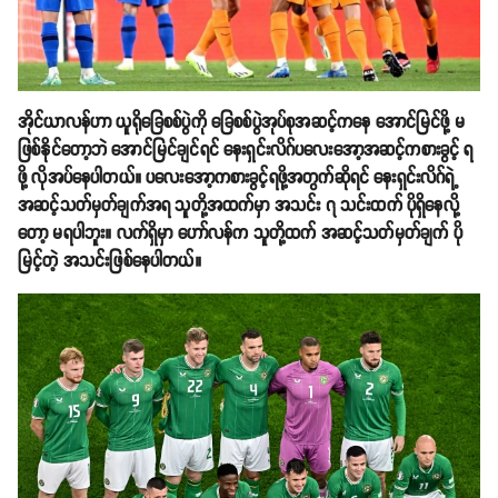
အိုင်ယာလန်ဟာ ယူရိုခြေစစ်ပွဲကို ခြေစစ်ပွဲအုပ်စုအဆင့်ကနေ အောင်မြင်ဖို့ မ
ဖြစ်နိုင်တော့ဘဲ အောင်မြင်ချင်ရင် နေးရှင်းလိဂ်ပလေးအော့အဆင့်ကစားခွင့် ရ
ဖို့ လိုအပ်နေပါတယ်။ ပလေးအော့ကစားခွင့်ရဖို့အတွက်ဆိုရင် နေးရှင်းလိဂ်ရဲ့
အဆင့်သတ်မှတ်ချက်အရ သူတို့အထက်မှာ အသင်း ၇ သင်းထက် ပိုရှိနေလို့
တော့ မရပါဘူး။ လက်ရှိမှာ ဟော်လန်က သူတို့ထက် အဆင့်သတ်မှတ်ချက် ပို
မြင့်တဲ့ အသင်းဖြစ်နေပါတယ်။