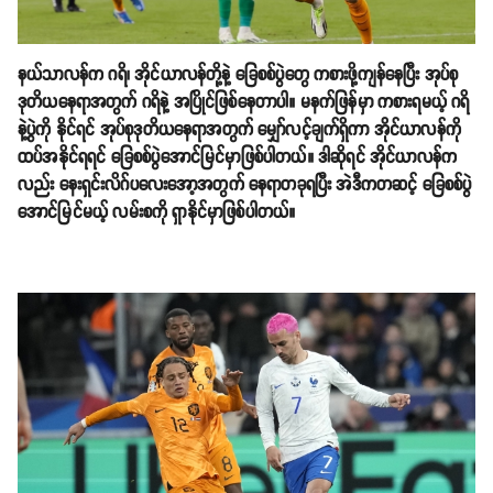
နယ်သာလန်က ဂရိ၊ အိုင်ယာလန်တို့နဲ့ ခြေစစ်ပွဲတွေ ကစားဖို့ကျန်နေပြီး အုပ်စု
ဒုတိယနေရာအတွက် ဂရိနဲ့ အပြိုင်ဖြစ်နေတာပါ။ မနက်ဖြန်မှာ ကစားရမယ့် ဂရိ
နဲ့ပွဲကို နိုင်ရင် အုပ်စုဒုတိယနေရာအတွက် မျှော်လင့်ချက်ရှိကာ အိုင်ယာလန်ကို
ထပ်အနိုင်ရရင် ခြေစစ်ပွဲအောင်မြင်မှာဖြစ်ပါတယ်။ ဒါဆိုရင် အိုင်ယာလန်က
လည်း နေးရှင်းလိဂ်ပလေးအော့အတွက် နေရာတခုရပြီး အဲဒီကတဆင့် ခြေစစ်ပွဲ
အောင်မြင်မယ့် လမ်းစကို ရှာနိုင်မှာဖြစ်ပါတယ်။