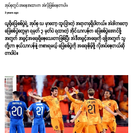
အုပ်စုတွင်းအနေအထားက အဲလိုဖြစ်နေတာပါ။
3 years ago
ယူရိုခြေစစ်ပွဲရဲ့ အုပ်စု ဃ မှာတော့ ထူးခြားတဲ့ အရာတခုရှိပါတယ်။ အဲဒါကတော့
ခြေစစ်ပွဲတွေမှာ ရမှတ် ၃ မှတ်ပဲ ရထားတဲ့ အိုင်ယာလန်က ခြေစစ်ပွဲအောင်ဖို့
အတွက် အခွင့်အရေးရှိနေသေးတာဖြစ်ပြီး အဲဒီအခွင့်အရေးကို ရဖို့အတွက် သူ
တို့ဟာ နယ်သာလန်နဲ့ ကစားရမယ့် ခြေစစ်ပွဲကို အရေးနိမ့်ဖို့ လိုအပ်နေတယ်ဆို
တာပါပဲ။