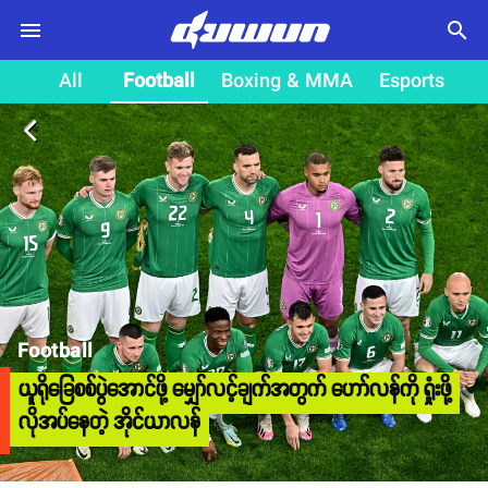
search
All
Football
Boxing & MMA
Esports
arrow_back_ios
Football
ယူရိုခြေစစ်ပွဲအောင်ဖို့ မျှော်လင့်ချက်အတွက် ဟော်လန်ကို ရှုံးဖို့
လိုအပ်နေတဲ့ အိုင်ယာလန်