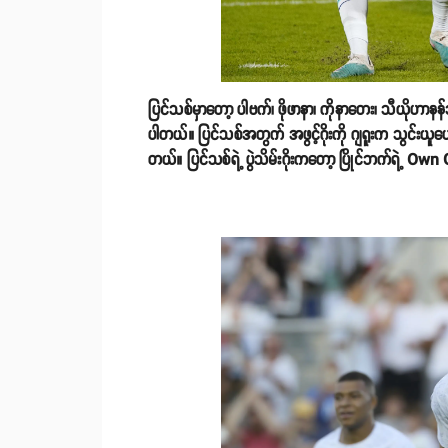
ပြင်သစ်မှာတော့ ပါဗက်၊ ဖိုဖာနာ၊ ကိုနာတေး၊ သီယိုဟာနန်ဒက
ပါတယ်။ ပြင်သစ်အတွက် အဖွင့်ဂိုးကို ဂျရူးက သွင်းယူပေ
တယ်။ ပြင်သစ်ရဲ့ ပွဲသိမ်းဂိုးကတော့ ပြိုင်ဘက်ရဲ့ Own 