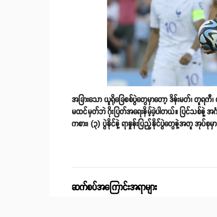
အခြားသော ယူရိုခြေစစ်ပွဲတွေမှာတော့ ဒိန်းမတ်၊ တူရကီ၊ ယူက
မထင်မှတ်ဘဲ ဂိုးပြတ်အရေးနိမ့်ခဲ့ပါတယ်။ ပြင်သစ်နဲ့ အင်္ဂ
ကစား၊ (၃) ပွဲနိုင်နဲ့ ရာနှုန်းပြည့်နိုင်ပွဲတွေနဲ့အတူ အု
ဆက်စပ်အကြောင်းအရာများ
အင်္ဂလန် ENGLAND
ပြင်သစ် FRANCE