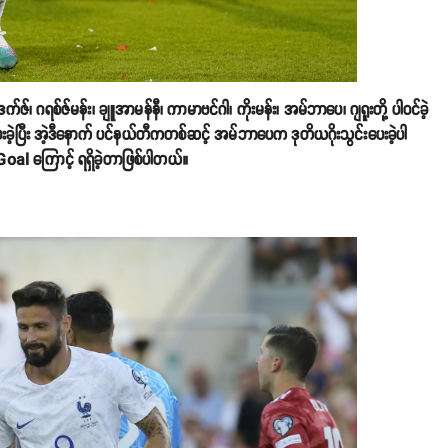
်ဇ်၊ ဂရစ်ဇ်မန်း၊ ချူအာမန်နီ၊ ကာမာဗင်ဂါ၊ ကိုးမန်း၊ အမ်ဘာပေ၊ ဂျရူးတို့ ပါဝင်ခဲ့
းခဲ့ပြီး အဲ့ဒီနောက် ပင်နယ်တီကတစ်ဆင့် အမ်ဘာပေက ဒုတိယဂိုးသွင်းပေးခဲ့ပါ
Goal ကြောင့် ရရှိခဲ့တာဖြစ်ပါတယ်။