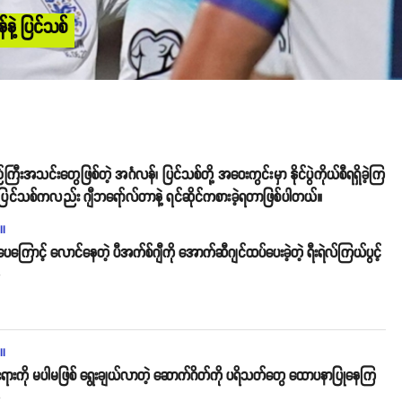
န်နဲ့ ပြင်သစ်
းအသင်းတွေဖြစ်တဲ့ အင်္ဂလန်၊ ပြင်သစ်တို့ အဝေးကွင်းမှာ နိုင်ပွဲကိုယ်စီရရှိခဲ့ကြ
ီး ပြင်သစ်ကလည်း ဂျီဘရော်လ်တာနဲ့ ရင်ဆိုင်ကစားခဲ့ရတာဖြစ်ပါတယ်။
ll
ကြောင့် လောင်နေတဲ့ ပီအက်စ်ဂျီကို အောက်ဆီဂျင်ထပ်ပေးခဲ့တဲ့ ရီးရဲလ်ကြယ်ပွင့်
o
ll
င်းရားကို မပါမဖြစ် ရွေးချယ်လာတဲ့ ဆောက်ဂိတ်ကို ပရိသတ်တွေ ထောပနာပြုနေကြ
o