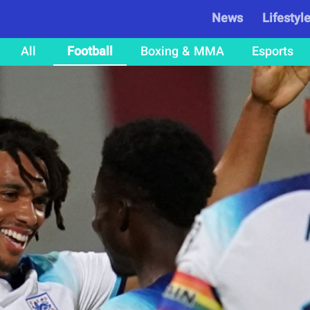
News
Lifestyl
All
Football
Boxing & MMA
Esports