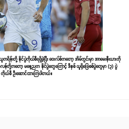
ရိန်းတို့ နိုင်ပွဲကိုယ်စီရရှိခဲ့ပြီး ဝေးလ်စ်ကတော့ အိမ်ကွင်းမှာ အာမေးနီးယားကို
လန်တို့ကတော့ မနေ့ညက နိုင်ပွဲတွေကြောင့် ဒီနှစ် ယူရိုခြေစစ်ပွဲတွေမှာ (၃) ပွဲ
ပ်စုမှာ ကိုယ်စီ ဦးဆောင်ထားကြပါတယ်။