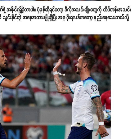
ဲ့ အနိုင်ရရှိခဲ့တာပါ။ ပုံမှန်ဆိုရင်တော့ ဒီလိုအသင်းမျိုးတွေကို ထိပ်တန်းအသင်း
 သွင်းနိုင်တဲ့ အနေအထားမျိုးရှိပြီး အခု ဂိုးရလဒ်ကတော့ နည်းနေသေးတယ်လို့