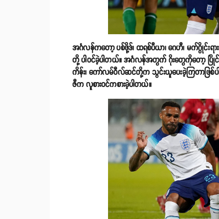
အင်္ဂလန်ကတော့ ပစ်ဖို့ဒ်၊ ထရစ်ပီယာ၊ ဂေဟီ၊ မက်ဂွိုင်း
တို့ ပါဝင်ခဲ့ပါတယ်။ အင်္ဂလန်အတွက် ဂိုးတွေကို‌တော့ ပ
ကိန်း၊ ကော်လမ်ဝီလ်ဆင်တို့က သွင်းယူပေးခဲ့ကြတာဖြစ်ပါ
ဇီက လူစားဝင်ကစားခဲ့ပါတယ်။