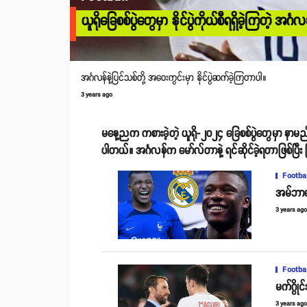
ယူရိုခြေစစ်ပွဲတွေမှာ နိုင်ပွဲကိုယ်စီရရှိခဲ့ကြတဲ့ အင်္ဂလ
အင်္ဂလန်နဲ့ပြင်သစ်တို့ အဝေးကွင်းမှာ နိုင်ပွဲဆက်ခဲ့ကြတာပါ။
3 years ago
မနေ့ညက ကစားခဲ့တဲ့ ယူရို-၂၀၂၄ ခြေစစ်ပွဲတွေမှာ နာမည်ကြီ
ပါတယ်။ အင်္ဂလန်က မော်လ်တာနဲ့ ရင်ဆိုင်ခဲ့ရတာဖြစ်ပြ
Footba
အမ်ဘာပေ
3 years ag
Footba
မက်ဂွို
3 years ag