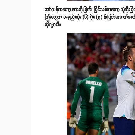
အင်္ဂလန်ကတော့ လေးဂိုးပြတ်၊ ပြင်သစ်ကတော့ သုံးဂိုးပြတ်န
ကြီးတွေက အနည်းဆုံး (၆) ဂိုး၊ (၇) ဂိုးပြတ်လောက်အထိ
ဆိုရမှာပါ။