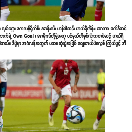
ရား၊ လုခ်ရှော၊ ဒကလန်ရိုက်စ်၊ အာနိုးလ်၊ ဟန်ဒါဆင်၊ ဟယ်ရီကိန်း၊ ဆာကာ၊ မက်ဒီဆင်
ြိုင်ဘက်ရဲ့ Own Goal ၊ အာနိုးလ်တို့နဲ့အတူ ပင်နယ်တီနှစ်လုံးကတစ်ဆင့် ဟယ်ရီ
တယ်။ ဒီပွဲမှာ အင်္ဂလန်အတွက် ပထမဆုံးပွဲအဖြစ် ခရစ္စတယ်ပဲလေ့စ် ကြယ်ပွင့် အီ