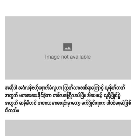
အဆိုပါ အင်္ဂလန်ဗဟိုနောက်ခံလူဟာ ကြွက်သားဒဏ်ရာကြောင့် ယူနိုက်တက်
အတွက် မကစားပေးနိုင်ခဲ့တာ တစ်လခန့်ရှိလာပါပြီ။ ဒါပေမယ့် ယူရိုပြိုင်ပွဲ
အတွက် ဆန်ခါတင် ကစားသမားစာရင်းမှာတော့ မက်ဂွိုင်းရားက ပါဝင်နေဆဲဖြစ်
ပါတယ်။