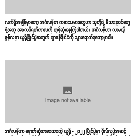
လက်ရှိအချိန်မှာတော့ အင်္ဂလန်က ကစားသမားတွေဟာ သူတို့ရဲ့ မိသားစုဝင်တွေ
နဲ့အတူ အားလပ်ရက်ကာလကို ကုန်ဆုံးနေကြပါတယ်။ အင်္ဂလန်ဟာ လာမယ့်
ဇွန်လမှာ ယူရိုပြိုင်ပွဲအတွက် ဂျာမနီနိုင်ငံကို သွားရောက်ရတော့မှာပါ။
အင်္ဂလန်ဟာ နောက်ဆုံးကစားထားတဲ့ ယူရို - ၂၀၂၂ ပြိုင်ပွဲမှာ ဗိုလ်လုပွဲအဆင့်