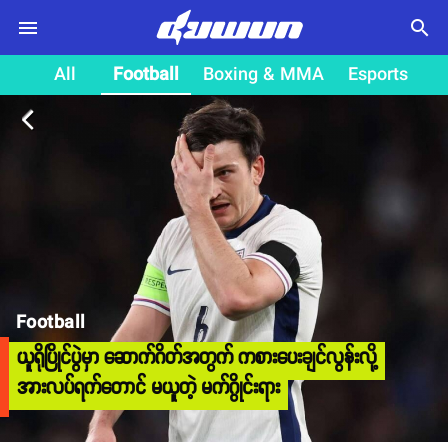
search
All
Football
Boxing & MMA
Esports
arrow_back_ios
Football
ယူရိုပြိုင်ပွဲမှာ ဆောက်ဂိတ်အတွက် ကစားပေးချင်လွန်းလို့
အားလပ်ရက်တောင် မယူတဲ့ မက်ဂွိုင်းရား