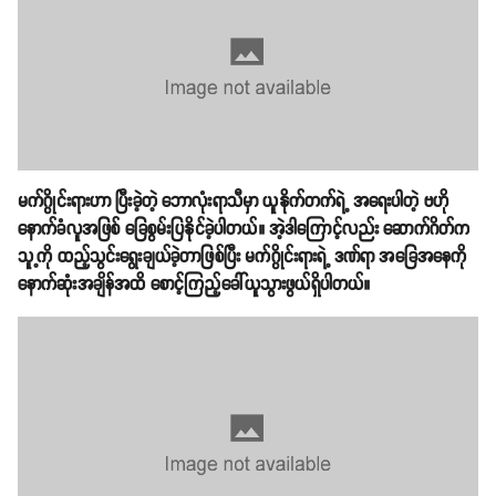
မက်ဂွိုင်းရားဟာ ပြီးခဲ့တဲ့ ဘောလုံးရာသီမှာ ယူနိုက်တက်ရဲ့ အရေးပါတဲ့ ဗဟို
နောက်ခံလူအဖြစ် ခြေစွမ်းပြနိုင်ခဲ့ပါတယ်။ အဲ့ဒါကြောင့်လည်း ဆောက်ဂိတ်က
သူ့ကို ထည့်သွင်းရွေးချယ်ခဲ့တာဖြစ်ပြီး မက်ဂွိုင်းရားရဲ့ ဒဏ်ရာ အခြေအနေကို
နောက်ဆုံးအချိန်အထိ စောင့်ကြည့်ခေါ်ယူသွားဖွယ်ရှိပါတယ်။