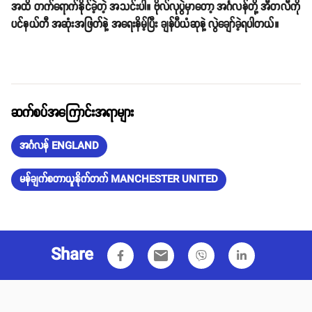
အထိ တက်ရောက်နိုင်ခဲ့တဲ့ အသင်းပါ။ ဗိုလ်လုပွဲမှာတော့ အင်္ဂလန်တို့ အီတလီကို
ပင်နယ်တီ အဆုံးအဖြတ်နဲ့ အရေးနိမ့်ပြီး ချန်ပီယံဆုနဲ့ လွဲချော်ခဲ့ရပါတယ်။
ဆက်စပ်အကြောင်းအရာများ
အင်္ဂလန် ENGLAND
မန်ချက်စတာယူနိုက်တက် MANCHESTER UNITED
Share
email