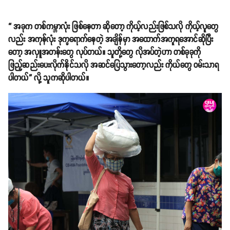
“ အခုက တစ်ကမ္ဘာလုံး ဖြစ်နေတာ ဆိုတော့ ကိုယ့်လည်းဖြစ်သလို ကိုယ့်လူတွေ
လည်း အကုန်လုံး ဒုက္ခရောက်နေတဲ့ အချိန်မှာ အထောက်အကူရအောင်ဆိုပြီး
တော့ အလှူအတန်းတွေ လုပ်တယ်။ သူတို့တွေ လိုအပ်တဲ့ဟာ တစ်ခုခုကို
ဖြည့်ဆည်းပေးလိုက်နိုင်သလို အဆင်ပြေသွားတော့လည်း ကိုယ်တွေ ဝမ်းသာရ
ပါတယ်” လို့ သူကဆိုပါတယ်။