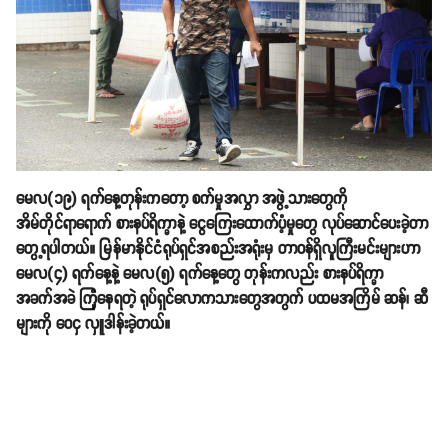
မေလ(၁၉) ရက်နေ့တုန်းကတော့ စက်မှုအလွှာ အဖွဲ့သားတွေကို
အိမ်တိုင်ရာရောက် စားနပ်ရိက္ခာနဲ့ ငွေကြေးထောက်ပံ့မှုတွေ လုပ်ဆောင်ပေးခဲ့တာ
တွေ့ရပါတယ်။ မြန်မာနိုင်ငံရုပ်ရှင်အစည်းအရုံးမှ တာဝန်ရှိလူကြီးမင်းများဟာ
မေလ(၄) ရက်နေ့နဲ့ မေလ(၅) ရက်နေ့တွေ တုန်းကလည်း စားနပ်ရိက္ခာ
အခက်အခဲ ကြုံနေရတဲ့ ရုပ်ရှင်လောကသားတွေအတွက် ပထမအကြိမ် ဆန်၊ ဆီ
များကို ဝေငှ လှူဒါန်းခဲ့တယ်။