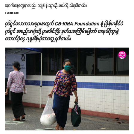
နောက်နေ့တွေမှာလည်း လှူဒါန်းသွားဦးမယ်လို့ သိရပါတယ်။
6 years ago
ရုပ်ရှင်လောကသားများအတွက် CB-KMA Foundation နဲ့ မြန်မာနိုင်ငံ
ရုပ်ရှင် အစည်းအရုံးတို့ ပူးပေါင်းပြီး ဒုတိယအကြိမ်မြောက် စားနပ်ရိက္ခာနဲ့
ထောက်ပံ့‌ငွေ လှူဒါန်းခဲ့တာတွေ့ရပါတယ်။