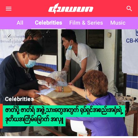
search
All
Celebrities
Film & Series
Music
arrow_back_ios
Celebrities
ဇာတ်ပို့ ဇာတ်ရံ အဖွဲ့သားတွေအတွက် ရုပ်ရှင်အစည်းအရုံးရဲ့
ဒုတိယအကြိမ်မြောက် အလှူ