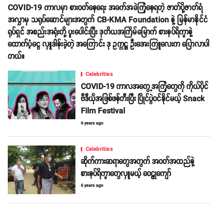
COVID-19 ကာလမှာ စားဝတ်နေရေး အခက်အခဲကြုံနေရတဲ့ ဇာတ်ပို့ဇာတ်ရံ
အလွှာမှ သရုပ်ဆောင်များအတွက် CB-KMA Foundation နဲ့ မြန်မာနိုင်ငံ
ရုပ်ရှင် အစည်းအရုံးတို့ ပူးပေါင်းပြီး ဒုတိယအကြိမ်မြောက် စားနပ်ရိက္ခာနဲ့
ထောက်ပံ့‌ငွေ လှူဒါန်းခဲ့တဲ့ အကြောင်း ဒု ဥက္ကဋ္ဌ ဦးအေးကြူလေးက ပြောလာပါ
တယ်။
Celebrities
COVID-19 ကာလအတွေ့အကြုံတွေကို ကိုယ်ပိုင်
ဗီဒီယိုအဖြစ်ဖန်တီးပြီး ပြိုင်ပွဲဝင်နိုင်မယ့် Snack
Film Festival
6 years ago
Celebrities
ဆိုက်ကားဆရာတွေအတွက် အဝတ်အထည်နဲ့
စားနပ်ရိက္ခာတွေလှူမယ့် ဝေဠုကျော်
6 years ago