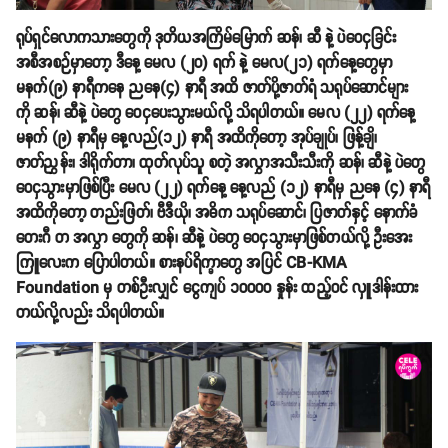
ရုပ်ရှင်လောကသားတွေကို ဒုတိယအကြိမ်မြောက် ဆန်၊ ဆီ နဲ့ ပဲဝေငှခြင်း
အစီအစဉ်မှာတော့ ဒီ‌နေ့ မေလ (၂၀) ရက် နဲ့ မေလ(၂၁) ရက်နေ့တွေမှာ
မနက်(၉) နာရီကနေ ညနေ(၄) နာရီ အထိ ဇာတ်ပို့ဇာတ်ရံ သရုပ်ဆောင်များ
ကို ဆန်၊ ဆီနဲ့ ပဲတွေ ဝေငှပေးသွားမယ်လို့ သိရပါတယ်။ မေလ (၂၂) ရက်နေ့
မနက် (၉) နာရီမှ နေ့လည်(၁၂) နာရီ အထိကိုတော့ အုပ်ချုပ်၊ ဖြန့်ချိ၊
ဇာတ်ညွှန်း၊ ဒါရိုက်တာ၊ ထုတ်လုပ်သူ စတဲ့ အလွှာအသီးသီးကို ဆန်၊ ဆီနဲ့ ပဲတွေ
ဝေငှသွားမှာဖြစ်ပြီး မေလ (၂၂) ရက်နေ့ နေ့လည် (၁၂) နာရီမှ ညနေ (၄) နာရီ
အထိကိုတော့ တည်းဖြတ်၊ ဗီဒီယို၊ အဓိက သရုပ်ဆောင်၊ ပြဇာတ်နှင့် နောက်ခံ
တေးဂီ တ အလွှာ တွေကို ဆန်၊ ဆီနဲ့ ပဲတွေ ဝေငှသွားမှာဖြစ်တယ်လို့ ဦးအေး
ကြူလေးက ပြောပါတယ်။ စားနပ်ရိက္ခာတွေ အပြင် CB-KMA
Foundation မှ တစ်ဦးလျှင် ငွေကျပ် ၁၀၀၀၀ နှုန်း ထည့်ဝင် လှူဒါန်းထား
တယ်လို့လည်း သိရပါတယ်။