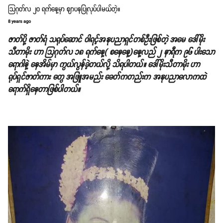
သြဂုတ်လ ၂၀ ရက်နေ့မှာ ဈာပနပြုလုပ်ပါမယ်တဲ့။
8 years ago
ဇာတ်ပို့ ဇာတ်ရံ သရုပ်ဆောင် ဝါရင့်အနုပညာရှင်တစ်ဦးဖြစ်တဲ့ အမေ ဒေါ်မိုး
သီတာမိုး ဟာ သြဂုတ်လ ၁၈ ရက်နေ့( စနေနေ့)နေ့လည် ၂ နာရီက ၉၆ ပါးသော
ရောဂါနဲ့ နေအိမ်မှာ ကွယ်လွန်ခဲ့တယ်လို့ သိရပါတယ်။ ဒေါ်မိုးသီတာမိုး ဟာ
ရုပ်ရှင်ဇာတ်ကား တွေ အဖြူအမည်း ခေတ်ကတည်းက အနုပညာလောကထဲ
ရောက်ရှိနေတာဖြစ်ပါတယ်။