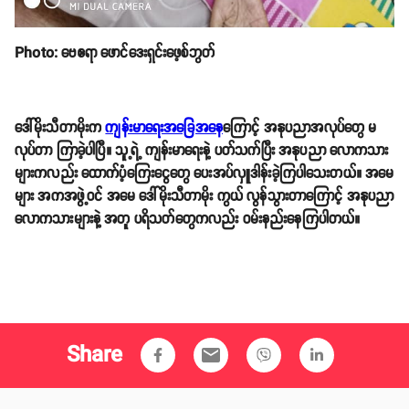
Photo: ဗေဧရာ ဖောင်ဒေးရှင်းဖေ့စ်ဘွတ်
ဒေါ်မိုးသီတာမိုးက
ကျန်းမာရေးအခြေအနေ
ကြောင့် အနုပညာအလုပ်တွေ မ
လုပ်တာ ကြာခဲ့ပါပြီ။ သူ့ရဲ့ ကျန်းမာရေးနဲ့ ပတ်သက်ပြီး အနုပညာ လောကသား
များကလည်း ထောက်ပံ့ကြေးငွေတွေ ပေးအပ်လှူဒါန်းခဲ့ကြပါသေးတယ်။ အမေ
များ အကအဖွဲ့ဝင် အမေ ဒေါ်မိုးသီတာမိုး ကွယ် လွန်သွားတာကြောင့် အနုပညာ
လောကသားများနဲ့ အတူ ပရိသတ်တွေကလည်း ဝမ်းနည်းနေကြပါတယ်။
Share
email