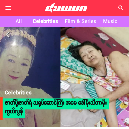
search
All
Celebrities
Film & Series
Music
arrow_back_ios
Celebrities
ဇာတ်ပို့၊ဇာတ်ရံ သရုပ်ဆောင်ကြီး အမေ ဒေါ်မိုးသီတာမိုး
ကွယ်လွန်