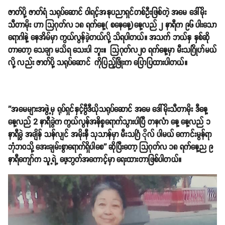
ဇာတ်ပို့ ဇာတ်ရံ သရုပ်ဆောင် ဝါရင့်အနုပညာရှင်တစ်ဦးဖြစ်တဲ့ အမေ ဒေါ်မိုး
သီတာမိုး ဟာ သြဂုတ်လ ၁၈ ရက်နေ့( စနေနေ့)နေ့လည် ၂ နာရီက ၉၆ ပါးသော
ရောဂါနဲ့ နေအိမ်မှာ ကွယ်လွန်ခဲ့တယ်လို့ သိရပါတယ်။ အသက် ဘယ်နှ နှစ်ဆို
တာတော့ သေချာ မသိရ သေးပါ ဘူး။ သြဂုတ်လ၂၀ ရက်နေ့မှာ မီးသဂြိုဟ်မယ်
လို့ လည်း ဇာတ်ပို့ သရုပ်ဆောင် ကိုပြည့်ဖြိုးက ပြောပြထားပါတယ်။
''အမေများအဖွဲ့မှ ရုပ်ရှင်နှင့်ဗွီဒီယိုသရုပ်ဆောင် အမေ ဒေါ်မိုးသီတာမိုး ဒီနေ့
နေ့လည် 2 နာရီခွဲက ကွယ်လွန်အနိစ္စရောက်သွားပါပြီ တနင်္လာ နေ့ နေ့လည် ၁
နာရီခွဲ အချိန် သန်လျင် အမိုးနီ သုသာန်မှာ မီးသင်္ဂြ ိုလ် ပါမယ် ကောင်းမွန်ရာ
ဘုံဘဝသို့ အေးချမ်းစွာရောက်ရှိပါစေ'' ဆိုပြီးတော့ သြဂုတ်လ ၁၈ ရက်နေ့ည ၉
နာရီကျော်က သူ့ရဲ့ ဖေ့ဘွတ်အကောင့်မှာ ရေးထားတာဖြစ်ပါတယ်။