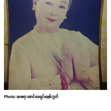
Photo: ဗေဧရာ ဖောင်ဒေးရှင်းဖေ့စ်ဘွတ်