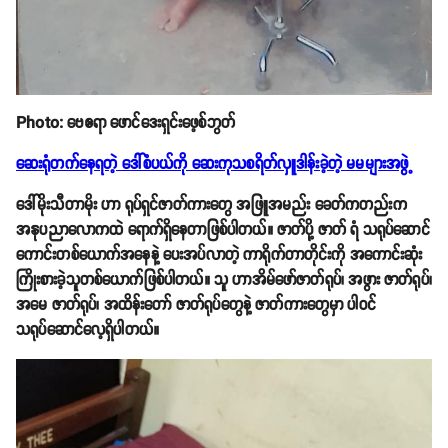
Photo: ဗေဧရာ ဖောင်ဒေးရှင်းဖေ့စ်ဘွတ်
ဆေးရုံတက်နေရတဲ့ ဒေါ်စံပယ်ကို ဆေးကုသစရိတ်လှူဒါန်းခဲ့တဲ့ မမများအဖွဲ့
ဒေါ်မိုးသီတာမိုး ဟာ ရုပ်ရှင်ဇာတ်ကားတွေ အဖြူအမည်း ခေတ်ကတည်းက
အနုပညာလောကထဲ ရောက်ရှိနေတာဖြစ်ပါတယ်။ ဇာတ်ပို့ ဇာတ် ရံ သရုပ်ဆောင်
ကောင်းတစ်ယောက်အနေနဲ့ ပေးအပ်လာတဲ့ ကာရိုက်တာတိုင်းကို အကောင်းဆုံး
ကြိုးစားခဲ့သူတစ်ယောက်ဖြစ်ပါတယ်။ သူ ဟာအိမ်ဖော်ဇာတ်ရုပ်၊ အဖွား ဇာတ်ရုပ်၊
အမေ ဇာတ်ရုပ်၊ အထိန်းတော် ဇာတ်ရုပ်တွေနဲ့ ဇာတ်ကားတွေမှာ ပါဝင်
သရုပ်ဆောင်လေ့ရှိပါတယ်။