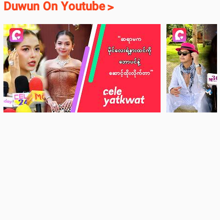
Duwun On Youtube
>