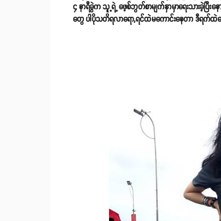
၄ နာရီခွဲက သူ့ရဲ့ ဖေ့စ်ဘွတ်စာမျက်နှာမှာရေးသားခဲ့ပြ
တွေ ပါပိုသတိရလာရော,ရင်ထဲမကောင်းနေတာ ဒီရက်ထဲတေ