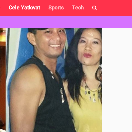
e
Cele Yatkwat
Sports
Tech