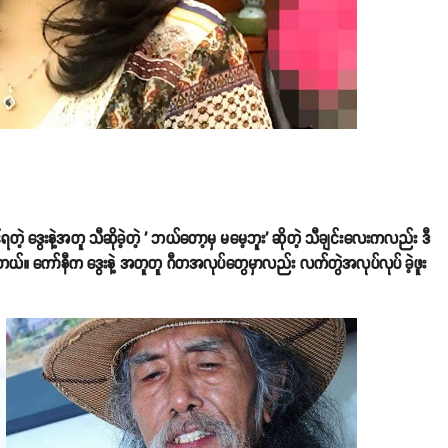
့ ဒွေးနဲ့အတူ သီဆိုခဲ့တဲ့ ' ဘယ်တော့မှ မမေ့ဘူး' ဆိုတဲ့ သီချင်းလေးကလည်း ဒီ
ါတယ်။ ကော်နီက ဒွေးနဲ့ အတူတူ ဂီတအလုပ်တွေမှာလည်း လက်တွဲအလုပ်လုပ် ခဲ့ဖူး