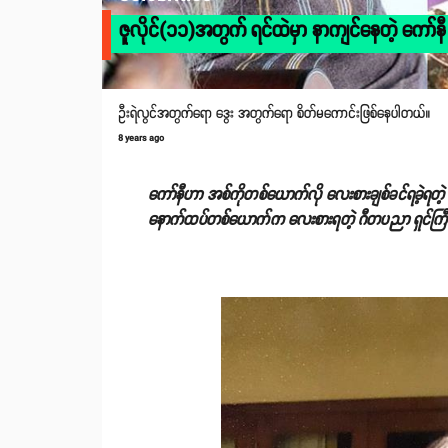
ဇူလိုင်(၁၁)အတွက် ရင်ထဲမှာ နာကျင်နေတဲ့ ကော်နီ
ဦးရဲလွင်အတွက်ရော ဒွေး အတွက်ရော စိတ်မကောင်းဖြစ်နေပါတယ်။
8 years ago
ကော်နီဟာ အစ်ကိုတစ်ယောက်လို လေးစားချစ်ခင်ရခဲ့ရတဲ့ 
နောက်ထပ်တစ်ယောက်က လေးစားရတဲ့ ဂီတပညာ ရှင်ကြီး ဦ