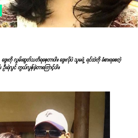
ဒွေးကို လွမ်းဆွတ်သတိရနေတာပါ။ ဒွေးလိုပဲ သူမရဲ့ ရင်ထဲကို ခံစားရစေတဲ့
းရဲလွင် ကွယ်လွန်ခဲ့တာကြောင့်ပါ။