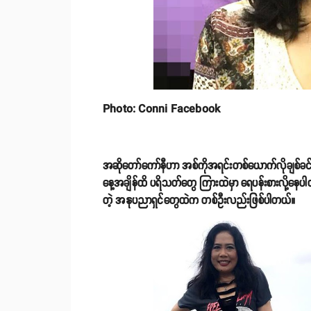
Photo: Conni Facebook
အဆိုတော်ကော်နီဟာ အစ်ကိုအရင်းတစ်ယောက်လိုချစ်ခင်ရတဲ
နေ့အချိန်ထိ ပရိသတ်တွေ ကြားထဲမှာ ရေပန်းစားလို့နေပ
တဲ့ အနုပညာရှင်တွေထဲက တစ်ဦးလည်းဖြစ်ပါတယ်။