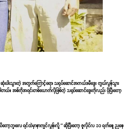
ဆုံးပါးသွားတဲ့ အတွက်ကြောင့်ရော၊ သရုပ်ဆောင်အကယ်ဒမီဒွေး ကွယ်လွန်သွား
ါတယ်။ အစ်ကိုအရင်းတစ်ယောက်လိုဖြစ်တဲ့ သရုပ်ဆောင်ဒွေးကိုလည်း ပိုပြီးတော့
းမသိတော့ဘူးလေ ရင်ထဲမှာနာကျင်လွန်းလို့ '' ဆိုပြီးတော့ ဇူလိုင်လ ၁၁ ရက်နေ့ ညနေ