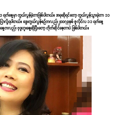
 ရက်နေ့မှာ ကွယ်လွန်ခဲ့တာဖြစ်ပါတယ်။ အခုဆိုရင်တော့ ကွယ်လွန်သွားခဲ့တာ ၁၁
့လည်းပြောလို့ရပါတယ်။ ဒွေးကွယ်လွန်စဉ်ကလည်း၂၀၀၇ခုနှစ် ဇူလိုင်လ ၁၁ ရက်နေ့
က်နေ့ကလည်း ဗုဒ္ဓဟူးနေ့ဆိုပြီးတော့ တိုက်ဆိုင်နေတာပဲ ဖြစ်ပါတယ်။