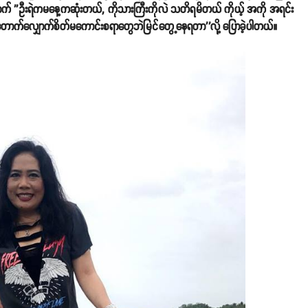
ီးနောက် ''ဦးရဲကမနေ့ကဆုံးတယ်, ကိုသားကြီးကိုလဲ သတိရမိတယ် ကိုယ့် အကို အရင်း
ာက်လျှောက်စိတ်မကောင်းစရာတွေဘဲမြင်တွေ့နေရတာ''လို့ ပြောခဲ့ပါတယ်။