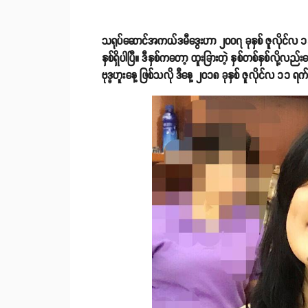
သရုပ်ဆောင်အကယ်ဒမီဒွေးဟာ ၂၀၀၇ ခုနှစ် ဇူလိုင်လ ၁၁
နှစ်ရှိပါပြီ။ ဒီနှစ်ကတော့ ထူးခြားတဲ့ နှစ်တစ်နှစ်လို
ဗုဒ္ဓဟူးနေ့ ဖြစ်သလို ဒီနေ့ ၂၀၁၈ ခုနှစ် ဇူလိုင်လ ၁၁ ရ