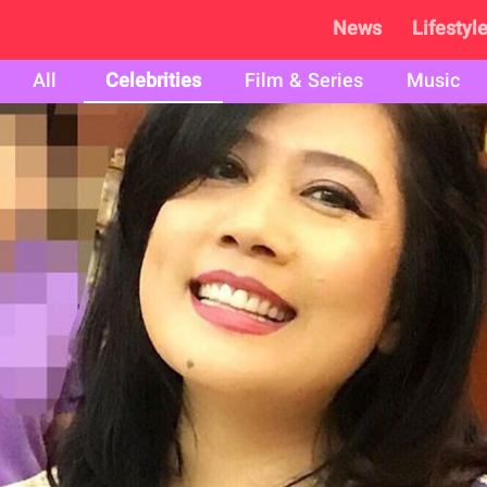
News
Lifestyl
All
Celebrities
Film & Series
Music