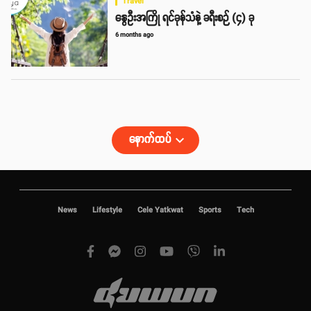
Travel
နွေဦးအကြို ရင်ခုန်သံနဲ့ ခရီးစဉ် (၄) ခု
6 months ago
နောက်ထပ်
keyboard_arrow_down
News
Lifestyle
Cele Yatkwat
Sports
Tech