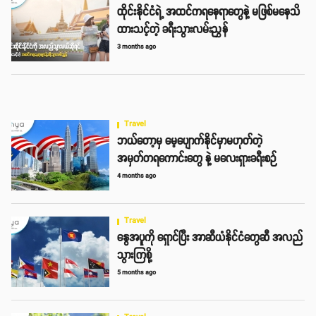
ထိုင်းနိုင်ငံရဲ့ အထင်ကရနေရာတွေနဲ့ မဖြစ်မနေသိ
ထားသင့်တဲ့ ခရီးသွားလမ်းညွှန်
3 months ago
Travel
ဘယ်တော့မှ မေ့ပျောက်နိုင်မှာမဟုတ်တဲ့
အမှတ်တရကောင်းတွေ နဲ့ မလေးရှားခရီးစဉ်
4 months ago
Travel
နွေအပူကို ရှောင်ပြီး အာဆီယံနိုင်ငံတွေဆီ အလည်
သွားကြစို့
5 months ago