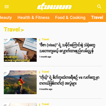
search
Beauty
Health & Fitness
Food & Cooking
Travel
Travel
>
Travel
"ဗီဇာ (visa)" ရဲ့ သမိုင်းကြောင်းနဲ့ သံရုံးတွေ
သဘောကျမယ့် လျှောက်ထားနည်းလမ်းညွှန်
1 month ago
Travel
"ကိုယ့်" ရဲ့ စိတ်ကူးထဲကခရီးစဉ် vs လက်တွေ့မှာ
တကယ်ဖြစ်တတ်တဲ့ အလွဲများ
3 months ago
Travel