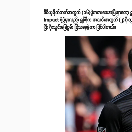
ဒီစီယူနိုက်တက်အတွက် (၁၆)ပွဲကစားပေးအပြီးမှာတော့ ရွန်န
Impact နဲ့ပွဲမှာလည်း ရွန်နီက အသင်းအတွက် (၂)ဂိုးသွင်
ပြီး ဂိုးသွင်းခြေစွမ်း ပြသနေခဲ့တာ ဖြစ်ပါတယ်။