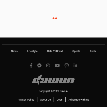
News
Lifestyle
Cele Yatkwat
Sports
Tech
Copyright © 2020 Duwun.
|
|
|
Privacy Policy
About Us
Jobs
Advertise with us