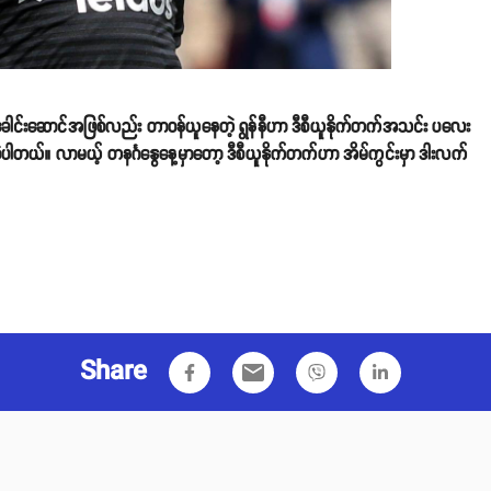
ေါင်းဆောင်အဖြစ်လည်း တာဝန်ယူနေတဲ့ ရွန်နီဟာ ဒီစီယူနိုက်တက်အသင်း ပလေး
ဲ့ပါတယ်။ လာမယ့် တနင်္ဂနွေနေ့မှာတော့ ဒီစီယူနိုက်တက်ဟာ အိမ်ကွင်းမှာ ဒါးလက်
Share
email