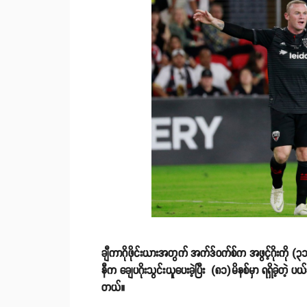
ချီကာဂိုဖိုင်းယားအတွက် အက်ဒ်ဝက်စ်က အဖွင့်ဂိုးကို (၃၁)မ
နီက ချေပဂိုးသွင်းယူပေးခဲ့ပြီး (၈၁)မိနစ်မှာ ရရှိခဲ့တဲ့ 
တယ်။