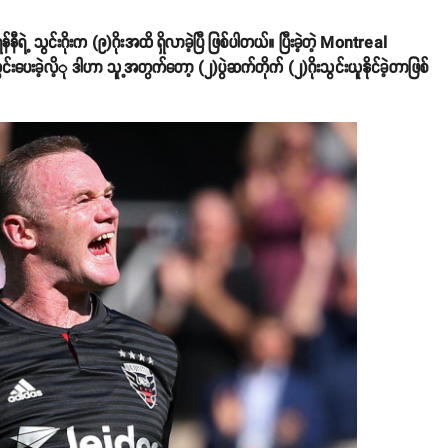
ီရဲ့ သွင်းဂိုးက (၉)ဂိုးအထိ ရှိလာခဲ့ပြီ ဖြစ်ပါတယ်။ ပြီးခဲ့တဲ့ Montreal
းပေးခဲ့လိ့ု ဒါဟာ သူ့အတွက်တော့ (၂)ပွဲဆက်တိုက် (၂)ဂိုးသွင်းယူနိုင်ခဲ့တာဖြစ်