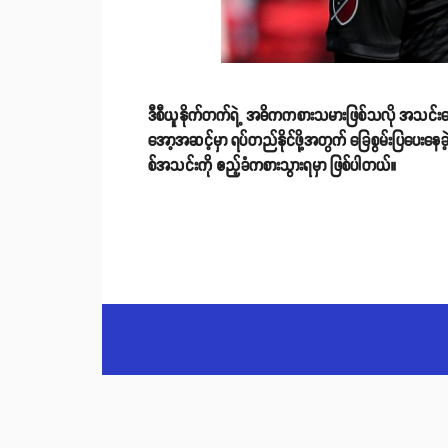
ဒီစီယူနိုက်တက်ရဲ့ အဓိကကစားသမားဖြစ်သလို အသင်းခ
အော့အဆင့်မှာ ရပ်တည်နိုင်ဖို့အတွက် ခြေစွမ်းပြပေးနေခ
စ်အသင်းကို ဧည့်ခံကစားသွားရမှာ ဖြစ်ပါတယ်။