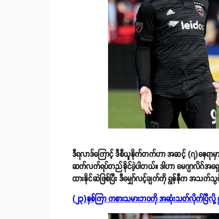
ဒီရလာဒ်ကြောင့် ဒီစီယူနိုက်တက်ဟာ အဆင့် (၇)နေရာမှာ
ဆက်လက်ရပ်တည်နိုင်ခဲ့ပါတယ်။ ဒါဟာ မေဂျာလိဂ်အရှေ့ပိုင်း
ထားနိုင်ဆဲဖြစ်ပြီး ဒီမျှော်လင့်ချက်ကို ရွန်နီက အသက်သ
(၂၃)နှစ်ကြာ ကစားသမားဘဝကို အဆုံးသတ်လိုက်ပြီလို့ 