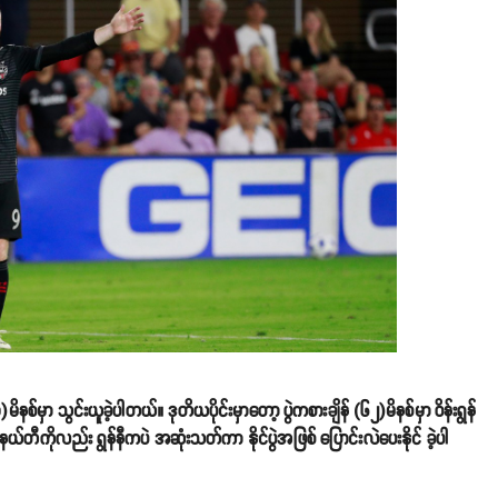
ိနစ်မှာ သွင်းယူခဲ့ပါတယ်။ ဒုတိယပိုင်းမှာတော့ ပွဲကစားချိန် (၆၂)မိနစ်မှာ ဝိန်းရွန်
ပယ်နယ်တီကိုလည်း ရွန်နီကပဲ အဆုံးသတ်ကာ နိုင်ပွဲအဖြစ် ပြောင်းလဲပေးနိုင် ခဲ့ပါ