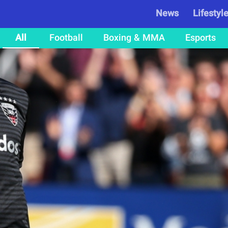
News
Lifestyl
All
Football
Boxing & MMA
Esports