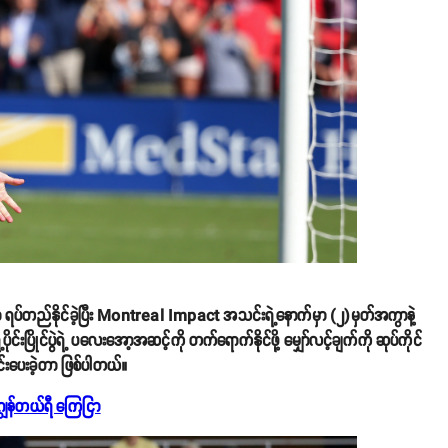
 ရပ်တည်နိုင်ခဲ့ပြီး Montreal Impact အသင်းရဲ့နောက်မှာ (၂)မှတ်အကွာနဲ့
ပြိုင်ပွဲရဲ့ ပလေးအော့အဆင့်ကို တက်ရောက်နိုင်ဖို့ မျှော်လင့်ချက်ကို ဆုပ်ကိုင်
ွင်းပေးခဲ့တာ ဖြစ်ပါတယ်။
ဂျွန်တယ်ရီ ကြေငြာ