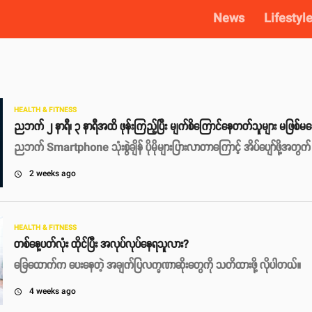
News
Lifestyl
HEALTH & FITNESS
ညဘက် ၂ နာရီ၊ ၃ နာရီအထိ ဖုန်းကြည့်ပြီး မျက်စိကြောင်နေတတ်သူများ မဖြစ်မ
ညဘက် Smartphone သုံးစွဲချိန် ပိုမိုများပြားလာတာကြောင့် အိပ်ပျော်ဖို့အ
2 weeks ago
access_time
HEALTH & FITNESS
တစ်နေ့ပတ်လုံး ထိုင်ပြီး အလုပ်လုပ်နေရသူလား?
ခြေထောက်က ပေးနေတဲ့ အချက်ပြလက္ခဏာဆိုးတွေကို သတိထားဖို့ လိုပါတယ်။
4 weeks ago
access_time