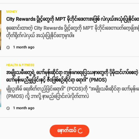
MONEY
City Rewards ပွိုင့်တွေကို MPT မိုဘိုင်းဒေတာအဖြစ် လဲလှယ်အသုံးပြုနိုင်တ
စုဆောင်းထားတဲ့ City Rewards ပွိုင့်တွေကို MPT မိုဘိုင်းဒေတာပက်ကေ့ချ်အ
တိုက်ရိုက်လဲလှယ် အသုံးပြုနိုင်တော့မှာပါ။
1 month ago
access_time
HEALTH & FITNESS
အမျိုးသမီးတွေရဲ့ ဟော်မုန်းဆိုင်ရာ ကျန်းမာရေးပြဿနာတွေကို ပိုမိုထင်ဟပ်စေတ
ဟော်မုန်းမညီမျှခြင်းနှင့် ဇီဝဖြစ်စဉ်ဆိုင်ရာ ရောဂါ” (PMOS)
မျိုးဥအိမ် ရေအိတ်တည်ခြင်းရောဂါ” (PCOS)ကို “အမျိုးသမီးဆိုင်ရာ ဟော်မုန်းမညီမ
(PMOS) လို့ ဘာလို့ နာမည်​ပြောင်းလဲလိုက်တာလဲ
1 month ago
access_time
နောက်ထပ်