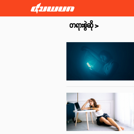
တရားစွဲဆို
>