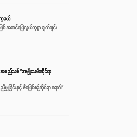
ော့မယ်
ဖြစ် အဆင်ပြေလွယ်ကူစွာ ချက်ချင်း
ဲ့ အမည်သစ် “အမျိုးသမီးဆိုင်ရာ
ျှခြင်းနှင့် ဇီဝဖြစ်စဉ်ဆိုင်ရာ ရောဂါ”