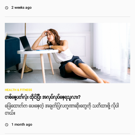
2 weeks ago
access_time
HEALTH & FITNESS
တစ်နေ့ပတ်လုံး ထိုင်ပြီး အလုပ်လုပ်နေရသူလား?
ခြေထောက်က ပေးနေတဲ့ အချက်ပြလက္ခဏာဆိုးတွေကို သတိထားဖို့ လိုပါ
တယ်။
1 month ago
access_time