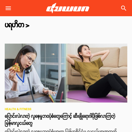
search
ပရဟိတ
>
HEALTH & FITNESS
ပြောင်းလဲလာတဲ့ လူနေမှုဘဝပုံစံတွေကြောင့် ဆီးချိုရောဂါပိုဖြစ်လာကြတဲ့
မြန်မာလူငယ်တွေ