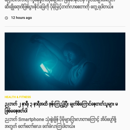
ပြောင်းလဲလာတဲ့ လူနေမှုဘဝပုံစံများက မြန်မာနိုင်ငံမှ လူငယ်များအတွက်
ဆီးချိုရောဂါဖြစ်ပွားနိုင်ခြေကို ပိုမိုမြင့်တက်လာစေတာကို တွေ့ရပါတယ်။
12 hours ago
access_time
HEALTH & FITNESS
ညဘက် ၂ နာရီ၊ ၃ နာရီအထိ ဖုန်းကြည့်ပြီး မျက်စိကြောင်နေတတ်သူများ မ
ဖြစ်မနေဖတ်ပါ
ညဘက် Smartphone သုံးစွဲချိန် ပိုမိုများပြားလာတာကြောင့် အိပ်ပျော်ဖို့
အတွက် တော်တော်လေး ခက်ခဲလာကြပါတယ်။