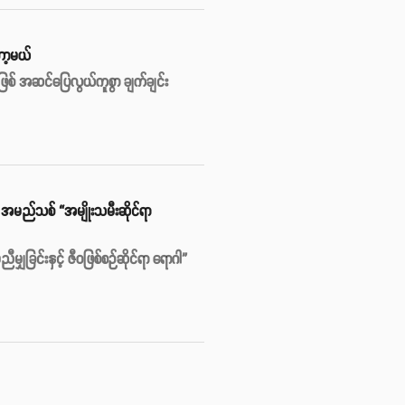
ော့မယ်
ဖြစ် အဆင်ပြေလွယ်ကူစွာ ချက်ချင်း
ဲ့ အမည်သစ် “အမျိုးသမီးဆိုင်ရာ
ျှခြင်းနှင့် ဇီဝဖြစ်စဉ်ဆိုင်ရာ ရောဂါ”