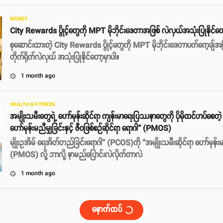
MONEY
City Rewards ပွိုင့်တွေကို MPT မိုဘိုင်းဒေတာအဖြစ် လဲလှယ်အသုံးပြုနိုင်တ
စုဆောင်းထားတဲ့ City Rewards ပွိုင့်တွေကို MPT မိုဘိုင်းဒေတာပက်ကေ့ချ်အ
တိုက်ရိုက်လဲလှယ် အသုံးပြုနိုင်တော့မှာပါ။
1 month ago
access_time
HEALTH & FITNESS
အမျိုးသမီးတွေရဲ့ ဟော်မုန်းဆိုင်ရာ ကျန်းမာရေးပြဿနာတွေကို ပိုမိုထင်ဟပ်စေတ
ဟော်မုန်းမညီမျှခြင်းနှင့် ဇီဝဖြစ်စဉ်ဆိုင်ရာ ရောဂါ” (PMOS)
မျိုးဥအိမ် ရေအိတ်တည်ခြင်းရောဂါ” (PCOS)ကို “အမျိုးသမီးဆိုင်ရာ ဟော်မုန်းမညီမ
(PMOS) လို့ ဘာလို့ နာမည်​ပြောင်းလဲလိုက်တာလဲ
1 month ago
access_time
နောက်ထပ်