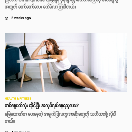
ညဘက် Smartphone သုံးစွဲချိန် ပိုမိုများပြားလာတာကြောင့် အိပ်ပျော်ဖို့
အတွက် တော်တော်လေး ခက်ခဲလာကြပါတယ်။
2 weeks ago
access_time
HEALTH & FITNESS
တစ်နေ့ပတ်လုံး ထိုင်ပြီး အလုပ်လုပ်နေရသူလား?
ခြေထောက်က ပေးနေတဲ့ အချက်ပြလက္ခဏာဆိုးတွေကို သတိထားဖို့ လိုပါ
တယ်။