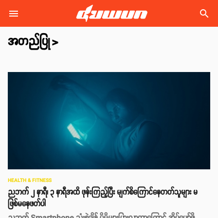
search
အတည်ပြု
>
HEALTH & FITNESS
ညဘက် ၂ နာရီ၊ ၃ နာရီအထိ ဖုန်းကြည့်ပြီး မျက်စိကြောင်နေတတ်သူများ မ
ဖြစ်မနေဖတ်ပါ