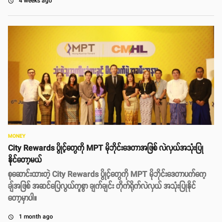
4 weeks ago
access_time
MONEY
City Rewards ပွိုင့်တွေကို MPT မိုဘိုင်းဒေတာအဖြစ် လဲလှယ်အသုံးပြု
နိုင်တော့မယ်
စုဆောင်းထားတဲ့ City Rewards ပွိုင့်တွေကို MPT မိုဘိုင်းဒေတာပက်ကေ့
ချ်အဖြစ် အဆင်ပြေလွယ်ကူစွာ ချက်ချင်း တိုက်ရိုက်လဲလှယ် အသုံးပြုနိုင်
တော့မှာပါ။
1 month ago
access_time