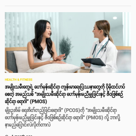
HEALTH & FITNESS
အမျိုးသမီးတွေရဲ့ ဟော်မုန်းဆိုင်ရာ ကျန်းမာရေးပြဿနာတွေကို ပိုမိုထင်ဟပ်
စေတဲ့ အမည်သစ် “အမျိုးသမီးဆိုင်ရာ ဟော်မုန်းမညီမျှခြင်းနှင့် ဇီဝဖြစ်စဉ်
ဆိုင်ရာ ရောဂါ” (PMOS)
မျိုးဥအိမ် ရေအိတ်တည်ခြင်းရောဂါ” (PCOS)ကို “အမျိုးသမီးဆိုင်ရာ
ဟော်မုန်းမညီမျှခြင်းနှင့် ဇီဝဖြစ်စဉ်ဆိုင်ရာ ရောဂါ” (PMOS) လို့ ဘာလို့
နာမည်​ပြောင်းလဲလိုက်တာလဲ