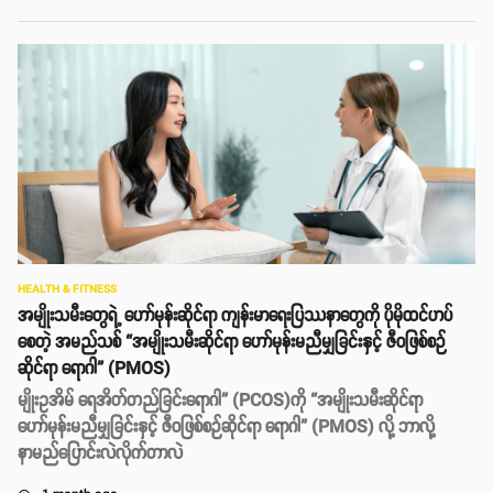
HEALTH & FITNESS
အမျိုးသမီးတွေရဲ့ ဟော်မုန်းဆိုင်ရာ ကျန်းမာရေးပြဿနာတွေကို ပိုမိုထင်ဟပ်
စေတဲ့ အမည်သစ် “အမျိုးသမီးဆိုင်ရာ ဟော်မုန်းမညီမျှခြင်းနှင့် ဇီဝဖြစ်စဉ်
ဆိုင်ရာ ရောဂါ” (PMOS)
မျိုးဥအိမ် ရေအိတ်တည်ခြင်းရောဂါ” (PCOS)ကို “အမျိုးသမီးဆိုင်ရာ
ဟော်မုန်းမညီမျှခြင်းနှင့် ဇီဝဖြစ်စဉ်ဆိုင်ရာ ရောဂါ” (PMOS) လို့ ဘာလို့
နာမည်​ပြောင်းလဲလိုက်တာလဲ