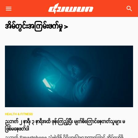
search
အိမ်တွင်းအကြမ်းဖက်မှု
>
HEALTH & FITNESS
ညဘက် ၂ နာရီ၊ ၃ နာရီအထိ ဖုန်းကြည့်ပြီး မျက်စိကြောင်နေတတ်သူများ မ
ဖြစ်မနေဖတ်ပါ