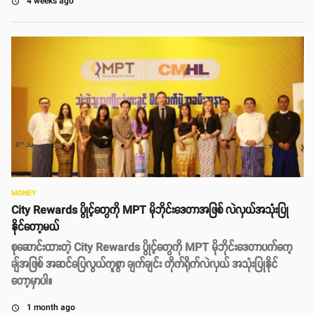
4 weeks ago
access_time
MONEY
City Rewards ပွိုင့်တွေကို MPT မိုဘိုင်းဒေတာအဖြစ် လဲလှယ်အသုံးပြု
နိုင်တော့မယ်
စုဆောင်းထားတဲ့ City Rewards ပွိုင့်တွေကို MPT မိုဘိုင်းဒေတာပက်ကေ့
ချ်အဖြစ် အဆင်ပြေလွယ်ကူစွာ ချက်ချင်း တိုက်ရိုက်လဲလှယ် အသုံးပြုနိုင်
တော့မှာပါ။
1 month ago
access_time