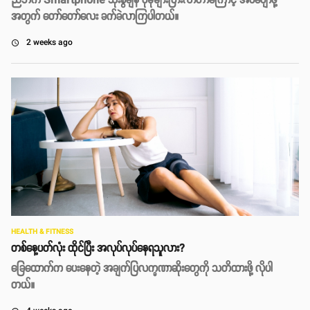
ညဘက် Smartphone သုံးစွဲချိန် ပိုမိုများပြားလာတာကြောင့် အိပ်ပျော်ဖို့
အတွက် တော်တော်လေး ခက်ခဲလာကြပါတယ်။
2 weeks ago
access_time
HEALTH & FITNESS
တစ်နေ့ပတ်လုံး ထိုင်ပြီး အလုပ်လုပ်နေရသူလား?
ခြေထောက်က ပေးနေတဲ့ အချက်ပြလက္ခဏာဆိုးတွေကို သတိထားဖို့ လိုပါ
တယ်။