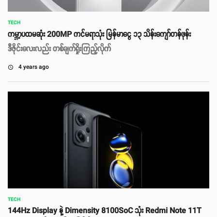
TECH
ကမ္ဘာ့ပထမဆုံး 200MP ကင်မရာသုံး မြန်မာငွေ ၁၃ သိန်းကျော်တန်ဖုန်း
ဒီဇိုင်းလေးလည်း တစ်ချက်ရှိုးကြည့်လိုက်
4 years ago
access_time
TECH
144Hz Display နဲ့ Dimensity 8100SoC သုံး Redmi Note 11T