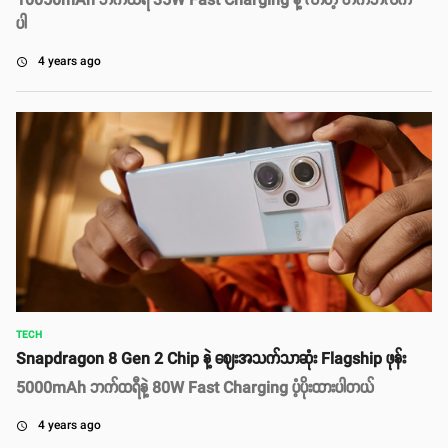
10050mAh ဘက်ထရီ 35W Fast Charging နဲ့ လာတဲ့ တက်ဘလက်
ပါ
4 years ago
access_time
TECH
Snapdragon 8 Gen 2 Chip နဲ့ ဈေးအသက်သာဆုံး Flagship ဖုန်း
5000mAh ဘက်ထရီနဲ့ 80W Fast Charging ပံ့ပိုးထားပါတယ်
4 years ago
access_time