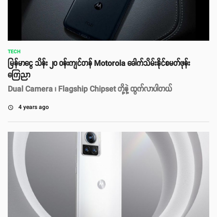
TECH
မြန်မာငွေ သိန်း ၂၀ ဝန်းကျင်တန် Motorola ခေါက်သိမ်းနိုင်စမတ်ဖုန်း
ကြေညာ
Dual Camera ၊ Flagship Chipset တို့နဲ့ ထွက်လာပါတယ်
4 years ago
access_time