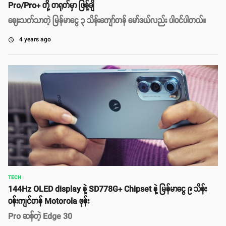
Pro/Pro+ တို့ တရုတ်မှာ ဖြန့်ချိ
ဈေးသက်သာတဲ့ မြန်မာငွေ ၃ သိန်းကျော်တန် မော်ဒယ်လည်း ပါဝင်ပါတယ်။
4 years ago
access_time
TECH
144Hz OLED display နဲ့ SD778G+ Chipset နဲ့ မြန်မာငွေ ၉ သိန်း
ဝန်းကျင်တန် Motorola ဖုန်း
Pro ဆန်တဲ့ Edge 30