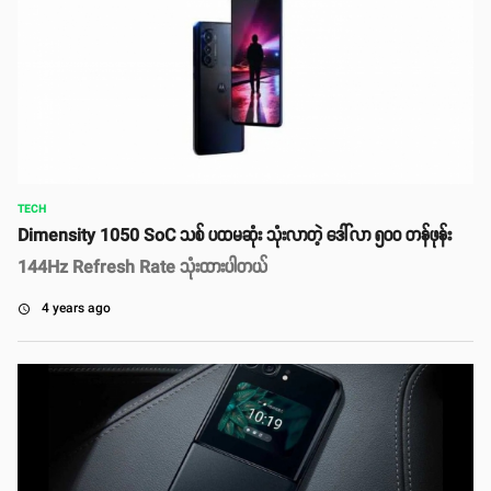
TECH
Dimensity 1050 SoC သစ် ပထမဆုံး သုံးလာတဲ့ ဒေါ်လာ ၅၀၀ တန်ဖုန်း
144Hz Refresh Rate သုံးထားပါတယ်
4 years ago
access_time