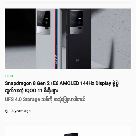
TECH
Snapdragon 8 Gen 2 ၊ E6 AMOLED 144Hz Display နဲ့ ပွဲ
ထွက်လာတဲ့ IQOO 11 စီးရီးများ
UFS 4.0 Storage သစ်ကို အသုံးပြုလာပါတယ်
4 years ago
access_time