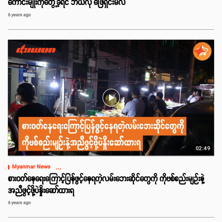
ကောင်းမျိုးကိုတွေ့ခဲ့ရင် ဘယ်လို ဖြေရှင်းမလဲ
6 years ago
play_arrow
02:49
...
Myanmar News
စားဝတ်နေရေးကြောင့်ပြန်ဖွင့်နေရတဲ့လမ်းဘေးဆိုင်တွေကို ကိုဗစ်စည်းမျဉ်းနဲ့
အညီဖွင့်ဖို့ပဲနှိုးဆော်ထားရ
6 years ago