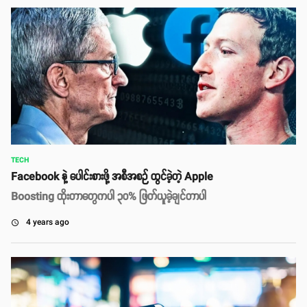
TECH
Facebook နဲ့ ပေါင်းစားဖို့ အစီအစဉ် ထွင်ခဲ့တဲ့ Apple
Boosting ထိုးတာတွေကပါ ၃၀% ဖြတ်ယူခဲ့ချင်တာပါ
4 years ago
access_time