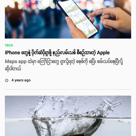
TECH
iPhone တွေနဲ့ ပိုက်ဆံပိုရှာဖို့ နည်းလမ်းသစ် စီစဉ်ထားတဲ့ Apple
Maps app ထဲမှာ ကြော်ငြာတွေ ရှာလို့ရတဲ့ စနစ်ကို စပြိး စမ်းသပ်နေပြီလို့
ဆိုပါတယ်
4 years ago
access_time