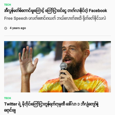
TECH
အီလွန်မတ်စ်ကောင်းမှုကြောင့် ကြော်ငြာဝင်‌ငွေ တက်လာနိုင်တဲ့ Facebook
Free Speech ပလက်ဖောင်းဂယက် ဘယ်လောက်အထိ ရိုက်ခတ်နိုင်သလဲ
4 years ago
access_time
TECH
Twitter ရဲ့ မိုဘိုင်းကြော်ငြာကွန်ရက်ကုမ္ပဏီ ဒေါ်လာ ၁ ဘီလျံကျော်နဲ့
ရောင်းချ