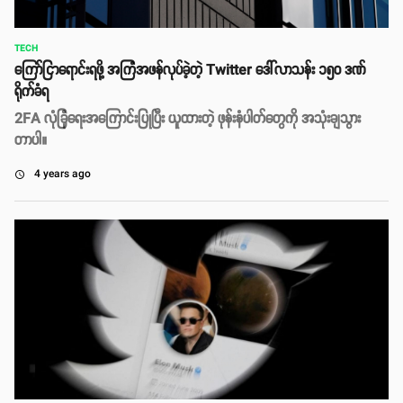
TECH
ကြော်ငြာရောင်းရဖို့ အကြံအဖန်လုပ်ခဲ့တဲ့ Twitter ဒေါ်လာသန်း ၁၅၀ ဒဏ်
ရိုက်ခံရ
2FA လုံခြုံရေးအကြောင်းပြုပြီး ယူထားတဲ့ ဖုန်းနံပါတ်တွေကို အသုံးချသွား
တာပါ။
4 years ago
access_time