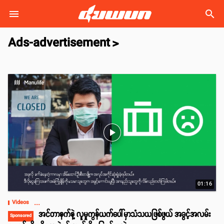
search
Ads-advertisement
>
play_arrow
01:16
...
Videos
အင်တာနက်နဲ့ လူမှုကွန်ယက်ပေါ်မှာသံသယဖြစ်ဖွယ် အခွင့်အလမ်း
Sponsored