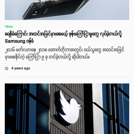
TECH
ရေစိုခံကြောင်း အထင်အမြင်မှားစေမယ့် ဖုန်းကြော်ငြာမှုတွေ လုပ်ခဲ့တယ်လို့
Samsung ဝန်ခံ
၂၀၁၆ မတ်လကနေ ၂၀၁၈ အောက်တိုဘာအတွင်း ဝယ်သူတွေ အထင်အမြင်
မှားစေနိုင်တဲ့ ကြော်ငြာ ၉ ခု တင်ခဲ့တယ်လို့ ဆိုပါတယ်။
4 years ago
access_time