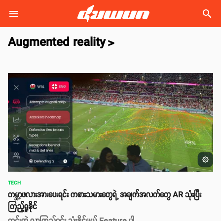
search
Augmented reality
>
TECH
ကမ္ဘာ့ဖလားအားပေးရင်း ကစားသမားတွေရဲ့ အချက်အလက်တွေ AR သုံးပြီး
ကြည့်ရှုနိုင်