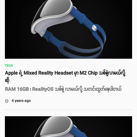
TECH
Apple ရဲ့ Mixed Reality Headset မှာ M2 Chip သစ်နဲ့လာမယ်လို့
ဆို
RAM 16GB ၊ RealityOS သစ်နဲ့ လာမယ်လို့ သတင်းထွက်နေပါတယ်
4 years ago
access_time