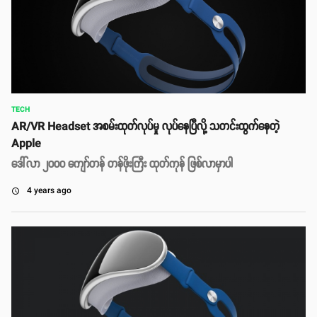
TECH
AR/VR Headset အစမ်းထုတ်လုပ်မှု လုပ်နေပြီလို့ သတင်းထွက်နေတဲ့
Apple
ဒေါ်လာ ၂၀၀၀ ကျော်တန် တန်ဖိုးကြီး ထုတ်ကုန် ဖြစ်လာမှာပါ
4 years ago
access_time