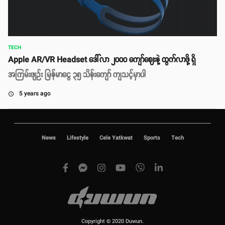
TECH
Apple AR/VR Headset ဒေါ်လာ ၂၀၀၀ ကျော်ဈေးနဲ့ ထွက်လာဖို့ ရှိ
အကြမ်းဖျဉ်း မြန်မာငွေ ၃၅ သိန်းကျော် ကျသင့်မှာပါ
5 years ago
access_time
News
Lifestyle
Cele Yatkwat
Sports
Tech
Copyright © 2020 Duwun.