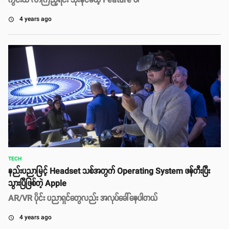
ကွင်းထဲ လာကြည့်ရင်း သုံးနိုင်မယ့် Feature ပါ
4 years ago
access_time
TECH
နည်းပညာမြင့် Headset သစ်အတွက် Operating System ဖန်တီးပြီး
သွားပြီဖြစ်တဲ့ Apple
AR/VR ပိုင်း ပညာရှင်တွေလည်း အလုပ်ခေါ်နေပါတယ်
4 years ago
access_time