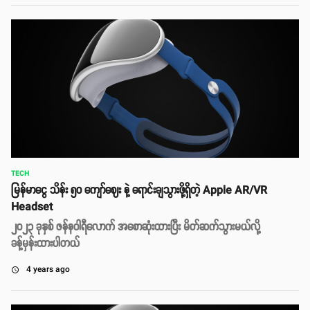
TECH
မြန်မာငွေ သိန်း ၅၀ ကျော်ဈေး နဲ့ ရောင်းချသွားဖို့ရှိတဲ့ Apple AR/VR
Headset
၂၀၂၃ ခုနှစ် ဇန်နဝါရီလောက် အစောဆုံးထားပြီး မိတ်ဆက်သွားမယ်လို့
ခန့်မှန်းထားပါတယ်
4 years ago
access_time