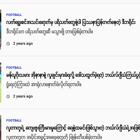
FOOTBALL
လက်ရွေးစင်အသင်းရောက်မှ ပရိသတ်တွေနဲ့ပါ ပြဿနာပြန်တက်နေတဲ့ ဒီဘရိုင်း
ဒီဘရိုင်းက ပရိသတ်တွေဆီ မသွားဖို့ တားမြစ်ခဲ့တာပါ။
2 years ago
access_time
FOOTBALL
မန်ယူဂိုးသမား အိုနာနာနဲ့ လူချင်းမှားခံရလို့ ဒေါသထွက်ခဲ့ရတဲ့ ဘယ်လ်ဂျီယံကြယ်ပွင်
ရှုံးရတဲ့ကြားထဲ အာရုံလာနောက်ခံလိုက်ရတာပါ။
2 years ago
access_time
FOOTBALL
လူကာကူရဲ့ ကျေးဇူးကြီးမားမှုကြောင့် ရေနဲ့ထမင်းဖြစ်သွားတဲ့ ဘယ်လ်ဂျီယံရဲ့အဖြစ
လူကာကူက အပိုင်အခွင့်အရေးတွေကို ဖြုန်းတီးပစ်ခဲ့တာပါ။