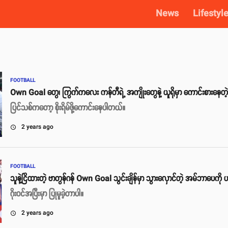
News
Lifestyl
FOOTBALL
Own Goal တွေ၊ ကြွက်ကလေး ကန်တီရဲ့ အကျိုးတွေနဲ့ ယူရိုမှာ ကောင်းစားနေတဲ့
ပြင်သစ်ကတော့ စိုးရိမ်ဖို့ကောင်းနေပါတယ်။
2 years ago
access_time
FOOTBALL
သူနဲ့ငြိထားတဲ့ ဗာတွန်ဂန် Own Goal သွင်းချိန်မှာ သွားလှောင်တဲ့ အမ်ဘာပေကို ပ
ဂိုးဝင်အပြီးမှာ ပြုမူခဲ့တာပါ။
2 years ago
access_time