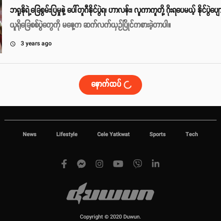
ဘရူနိုရဲ့ခြေစွမ်းပြမှုနဲ့ ပေါ်တူဂီနိုင်ပွဲရ၊ ဟာလန်း၊ လူကာကူတို့ ဂိုးရပေမယ့် နိုင်ပွဲပျေ
ယူရိုခြေစစ်ပွဲတွေကို မနေ့က ဆက်လက်ယှဥ်ပြိုင်ကစားခဲ့တာပါ။
3 years ago
access_time
နောက်ထပ်
News
Lifestyle
Cele Yatkwat
Sports
Tech
Copyright © 2020 Duwun.