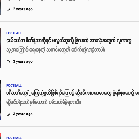
2 years ago
access_time
FOOTBALL
ငယ်ငယ်က စိတ်နဲ့သာဆိုရင် မလွယ်ဘူးလို့ ဖြဲလာတဲ့ အားလုံးအတွက် လူကာကူ
သူ့အကြောင်းရေးနေတဲ့ သတင်းတွေကို ပေါက်ကွဲလာခဲ့တာပါ။
3 years ago
access_time
FOOTBALL
ပရိသတ်တွေရဲ့ ကြေကွဲဖွယ်ဖြစ်ရပ်ကြောင့် ဆွီဒင်ကစားသမားတွေ ပွဲရပ်နားပေးဖို့ တေ
ဆွီဒင်ပရိသတ်နှစ်ယောက် ပစ်သတ်ခံခဲ့ရတာပါ။
3 years ago
access_time
FOOTBALL