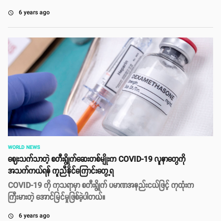
6 years ago
access_time
WORLD NEWS
ဈေးသက်သာတဲ့ စတီးရွိုက်ဆေးတစ်မျိုးက COVID-19 လူနာတွေကို
အသက်ကယ်ရန် ကူညီနိုင်ကြောင်းတွေ့ရ
COVID-19 ကို ကုသရာမှာ စတီးရွိုက် ပမာဏအနည်းငယ်ဖြင့် ကုထုံးက
ကြီးမားတဲ့ အောင်မြင်မှုဖြစ်ခဲ့ပါတယ်။
6 years ago
access_time