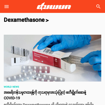
search
Dexamethasone
>
WORLD NEWS
အမေရိကန်သမ္မတထရန့်ကို ကုသရာမှာအသုံးပြုတဲ့ စတီးရွိုက်ဆေးနဲ့
COVID-19