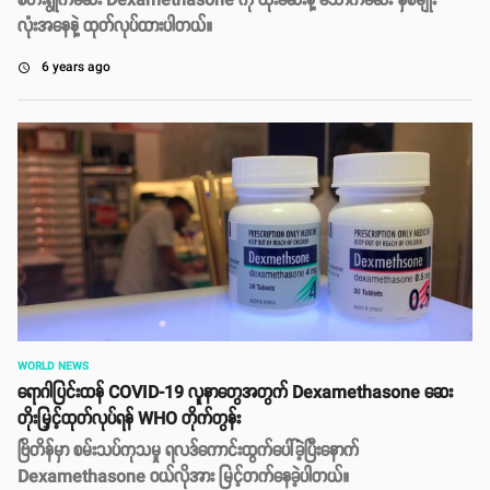
စတီးရွိုက်ဆေး Dexamethasone ကို ထိုးဆေးနဲ့ သောက်ဆေး နှစ်မျိုး
လုံးအနေနဲ့ ထုတ်လုပ်ထားပါတယ်။
6 years ago
access_time
WORLD NEWS
ရောဂါပြင်းထန် COVID-19 လူနာတွေအတွက် Dexamethasone ဆေး
တိုးမြှင့်ထုတ်လုပ်ရန် WHO တိုက်တွန်း
ဗြိတိန်မှာ စမ်းသပ်ကုသမှု ရလဒ်ကောင်းထွက်ပေါ်ခဲ့ပြီးနောက်
Dexamethasone ဝယ်လိုအား မြင့်တက်နေခဲ့ပါတယ်။