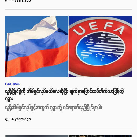
4 years ago
access_time
FOOTBALL
ယူရိုပြိုင်ပွဲကို အိမ်ရှင်လုပ်မယ်လေဆိုပြီး မျက်နှာပြောင်ထပ်တိုက်လာပြန်တဲ့
ရုရှား
ယူရိုအိမ်ရှင်လုပ်ခွင့်အတွက် ရုရှားတို့ ဝင်ရောက်ယှဥ်ပြိုင်မှာပါ။
4 years ago
access_time