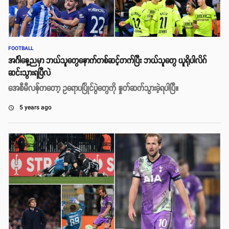
FOOTBALL
အင်္ဂါနေ့ညမှာ ဘယ်သူတွေနောက်တစ်ဆင့်တက်ပြီး ဘယ်သူတွေ ယူရိုပါလိဂ်
ဆင်းသွားရပြီလဲ
အေစီမီလန်ကတော့ ဥရောပပြိုင်ပွဲတွေကို နှုတ်ဆက်သွားခဲ့ရပါပြီ။
5 years ago
access_time