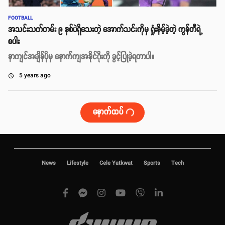
FOOTBALL
အသင်းသက်တမ်း ၉ နှစ်ပဲရှိသေးတဲ့ အောက်သင်းကိုမှ ရှုံးနိမ့်ခဲ့တဲ့ ကွန်တီရဲ့
စပါး
နာကျင်အချိန်ပိုမှ နောက်ကျအနိုင်ဂိုးကို ခွင့်ပြုခဲ့ရတာပါ။
5 years ago
access_time
နောက်ထပ်
News
Lifestyle
Cele Yatkwat
Sports
Tech