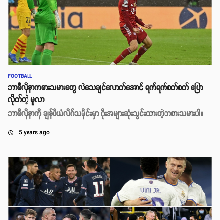
FOOTBALL
ဘာစီလိုနာကစားသမားတွေ လဲသေချင်လောက်အောင် ရက်ရက်စက်စက် ပြော
လိုက်တဲ့ မူလာ
ဘာစီလိုနာကို ချန်ပီယံလိဂ်သမိုင်းမှာ ဂိုးအများဆုံးသွင်းထားတဲ့ကစားသမားပါ။
5 years ago
access_time