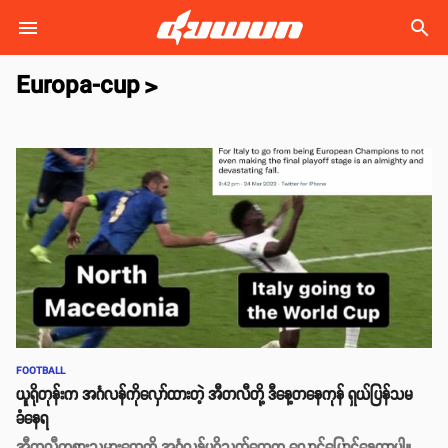
search
Europa-cup
>
FOOTBALL
ယူရိုတုန်းက အင်္ဂလန်ကိုလှော်ထားတဲ့ အီတလီတို့ ဒီနေ့တနေကုန် ရှယ်ပြန်သမ
ခံနေရ