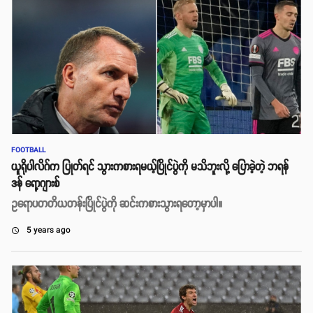
FOOTBALL
ယူရိုပါလိဂ်က ပြုတ်ရင် သွားကစားရမယ့်ပြိုင်ပွဲကို မသိဘူးလို့ ပြောခဲ့တဲ့ ဘရန်
ဒန် ရော့ဂျားစ်
ဥရောပတတိယတန်းပြိုင်ပွဲကို ဆင်းကစားသွားရတော့မှာပါ။
5 years ago
access_time