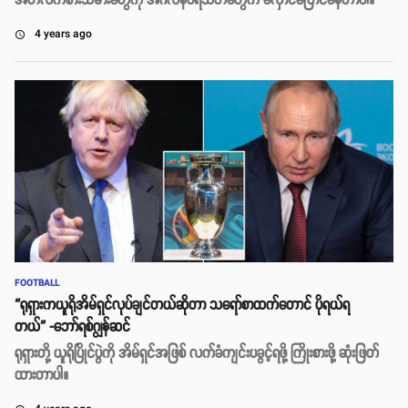
အီတလီကစားသမားတွေကို အင်္ဂလန်ပရိသတ်တွေက လှောင်ပြောင်နေတာပါ။
4 years ago
access_time
FOOTBALL
“ရုရှားကယူရိုအိမ်ရှင်လုပ်ချင်တယ်ဆိုတာ သရော်စာထက်တောင် ပိုရယ်ရ
တယ်” -ဘော်ရစ်ဂျွန်ဆင်
ရုရှားတို့ ယူရိုပြိုင်ပွဲကို အိမ်ရှင်အဖြစ် လက်ခံကျင်းပခွင့်ရဖို့ ကြိုးစားဖို့ ဆုံးဖြတ်
ထားတာပါ။