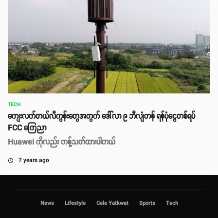
TECH
ကျေးလက်တယ်လီကွန်းတွေအတွက် ဒေါ်လာ ၉ ဘီလျံတန် ရန်ပုံငွေတစ်ရပ်
FCC ကြေညာ
Huawei ကိုလည်း ကန့်သတ်ထားပါတယ်
7 years ago
access_time
News
Lifestyle
Cele Yatkwat
Sports
Tech