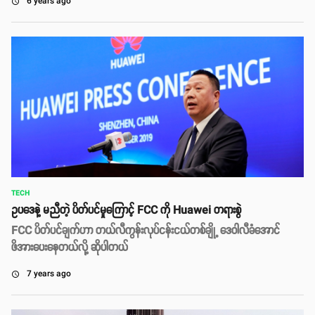
6 years ago
access_time
TECH
ဥပဒေနဲ့ မညီတဲ့ ပိတ်ပင်မှုကြောင့် FCC ကို Huawei တရားစွဲ
FCC ပိတ်ပင်ချက်ဟာ တယ်လီကွန်းလုပ်ငန်းငယ်တစ်ချို့ ဒေဝါလီခံအောင်
ဖိအားပေး‌နေတယ်လို့ ဆိုပါတယ်
7 years ago
access_time