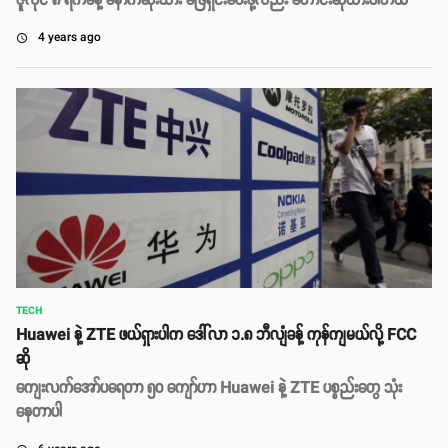
ဇူလိုင် ၈ ရက်နေ့ နောက်ဆုံးထား ဖြေရှင်းပေးဖို့လည်း တောင်းဆိုထားပါတယ်
4 years ago
access_time
TECH
Huawei နဲ့ ZTE ဖယ်ရှားပါက ဒေါ်လာ ၁.၈ ဘီလျံခန့် ကုန်ကျမယ်လို့ FCC
ဆို
ကျေးလက်အော်ပရေတာ ၅၀ ကျော်ဟာ Huawei နဲ့ ZTE ပစ္စည်းတွေ သုံး
နေတာပါ