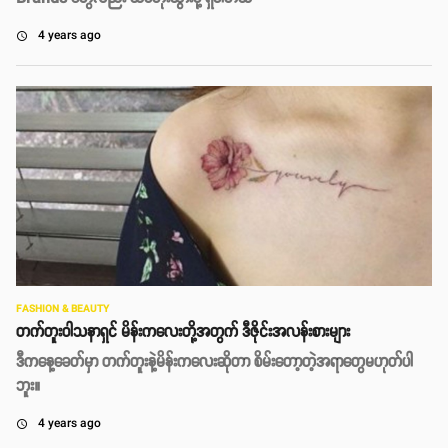
4 years ago
access_time
FASHION & BEAUTY
တက်တူးဝါသနာရှင် မိန်းကလေးတို့အတွက် ဒီဇိုင်းအလန်းစားများ
ဒီကနေ့ခေတ်မှာ တက်တူးနဲ့မိန်းကလေးဆိုတာ စိမ်းတော့တဲ့အရာတွေမဟုတ်ပါ
ဘူး။
4 years ago
access_time