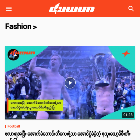
search
Fashion
>
play_arrow
01:23
Football
ဖလားရအပြီး အောက်ခံဘောင်းဘီလေးနဲ့သာ အောင်ပွဲခံခဲ့တဲ့ နယူးယော့ခ်စီးတီး