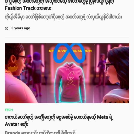
ပိုလျှံနေတဲ့ အဝတ်တွေကို အသုံးဝင်မယ့် အဝတ်တွေနဲ့ ပြန်လဲယူလို့ရတဲ့
Fashion Track ကားလေး
ကိုယ့်အိမ်မှာ မဝတ်ဖြစ်တော့ဘဲပိုနေတဲ့ အဝတ်တွေနဲ့ လဲလှယ်ယူနိုင်ပါတယ်။
3 years ago
access_time
TECH
တကယ်မဝတ်ရတဲ့ အင်္ကျီတွေကို ငွေအစစ်နဲ့ ပေးဝယ်ရမယ့် Meta ရဲ့
Avatar စတိုး
Brands တွေလည်း ထပ်တိုးသွားဖို့ ရှိပါတယ်