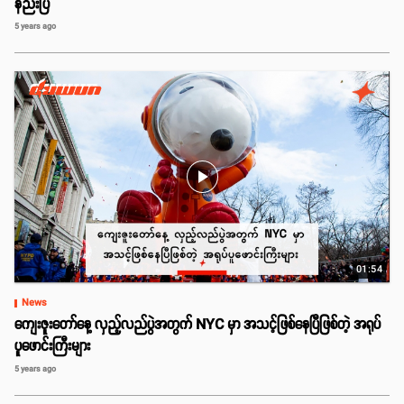
နည်းပြ
5 years ago
play_arrow
01:54
News
ကျေးဇူးတော်နေ့ လှည့်လည်ပွဲအတွက် NYC မှာ အသင့်ဖြစ်နေပြီဖြစ်တဲ့ အရုပ်
ပူဖောင်းကြီးများ
5 years ago