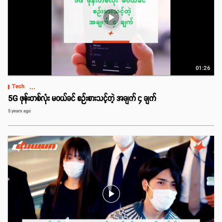
play_arrow
01:26
...
Tech
5G ဖုန်းတစ်လုံး မဝယ်ခင် စဉ်းစားသင့်တဲ့ အချက် ၄ ချက်
5 years ago
play_arrow