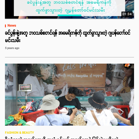
01:34
News
ခင်ပွန်းနဲ့အတူ ဘဝသစ်စတင်ရန် အမေရိကန်ကို ထွက်ခွာသွားတဲ့ ဂျပန်တော်ဝင်
မင်းသမီး
5 years ago
FASHION & BEAUTY