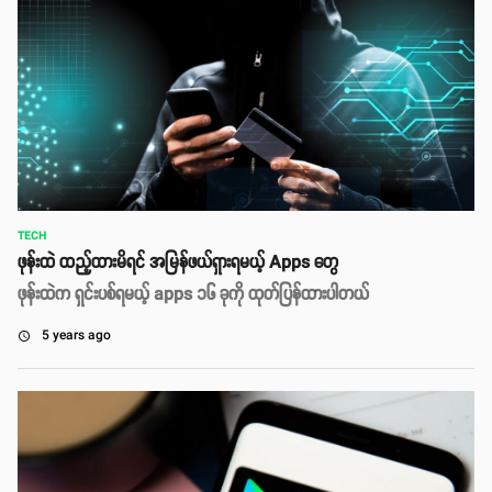
TECH
ဖုန်းထဲ ထည့်ထားမိရင် အမြန်ဖယ်ရှားရမယ့် Apps တွေ
ဖုန်းထဲက ရှင်းပစ်ရမယ့် apps ၁၆ ခုကို ထုတ်ပြန်ထားပါတယ်
5 years ago
access_time