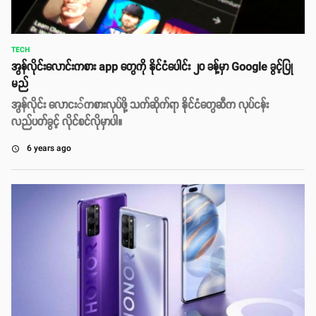
TECH
အွန်လိုင်းလောင်းကစား app တွေကို နိုင်ငံပေါင်း ၂၀ ခန့်မှာ Google ခွင့်ပြု
မည်
အွန်လိုင်း လောငး်ကစားလုပ်ဖို့ သက်ဆိုက်ရာ နိုင်ငံတွေဆီက လုပ်ငန်း
လည်ပတ်ခွင့် လိုင်စင်လိုမှာပါ။
6 years ago
access_time