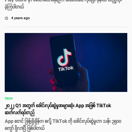
Play Store မှာ အပိတ်ခံထားရစဉ်က sideload လုပ်ပြီး ဖုန်းထဲ ထည့်သုံး
ခဲ့ကြပါတယ်
4 years ago
access_time
TECH
၂၀၂၂ Q1 အတွက် ဒေါင်းလုပ်ဆွဲမှုအများဆုံး App အဖြစ် TikTok
ဆက်လက်ရပ်တည်
App စတင် ဖြန့်ချိချိန်က စလို့ TikTok ကို ဒေါင်းလုပ်ဆွဲမှုဟာ သန်း ၃၅၀၀
ကျော် ရှိလာပြီ ဖြစ်ပါတယ်