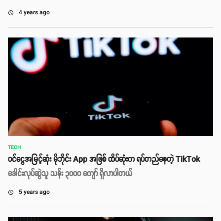
4 years ago
access_time
TECH
ဝင်ငွေအမြင့်ဆုံး မိုဘိုင်း App အဖြစ် ထိပ်ဆုံးက ရပ်တည်နေတဲ့ TikTok
ဒေါင်းလုပ်ဆွဲသူ သန်း ၃၀၀၀ ကျော် ရှိလာပါတယ်
5 years ago
access_time