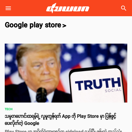
search
Google play store
>
TECH
သမ္မတဟောင်းထရမ့်ရဲ့ လူမှုကွန်ရက် App ကို Play Store မှာ ပြန်ဖွင့်
ပေးလိုက်တဲ့ Google