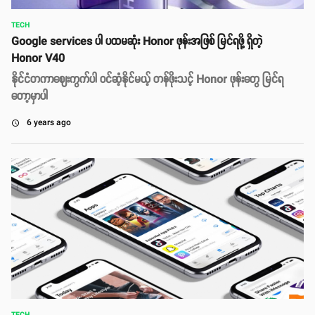
TECH
Google services ပါ ပထမဆုံး Honor ဖုန်းအဖြစ် မြင်ရဖို့ ရှိတဲ့
Honor V40
နိုင်ငံတကာဈေးကွက်ပါ ဝင်ဆံ့နိုင်မယ့် တန်ဖိုးသင့် Honor ဖုန်းတွေ မြင်ရ
တော့မှာပါ
6 years ago
access_time