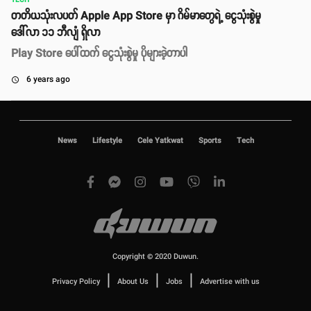
TECH
တတိယသုံးလပတ် Apple App Store မှာ ဂိမ်မာတွေရဲ့ ငွေသုံးစွဲမှု
ဒေါ်လာ ၁၁ ဘီလျံ ရှိလာ
Play Store ပေါ်ထက် ငွေသုံးစွဲမှု ပိုများခဲ့တာပါ
6 years ago
access_time
News
Lifestyle
Cele Yatkwat
Sports
Tech
Copyright © 2020 Duwun.
|
|
|
Privacy Policy
About Us
Jobs
Advertise with us