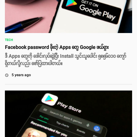
TECH
Facebook password ခိုးတဲ့ Apps တွေ Google ဖယ်ရှား
ဒီ Apps တွေကို ဒေါင်းလုပ်ဆွဲပြီး Install သွင်းသူပေါင်း ၅၈၅၆၀၁၀ ကျော်
ရှိတယ်လို့လည်း ဖော်ပြထားပါတယ်။
5 years ago
access_time