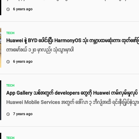
6 years ago
access_time
TECH
Huawei နဲ့ BYD ပေါင်းပြီး HarmonyOS သုံး ကမ္ဘာ့ပထမဆုံးကား ထုတ်ဖော်
ကားမော်ဒယ် ၁၂၀ မှာလည်း သုံးသွားမှာပါ
6 years ago
access_time
TECH
App Gallery သစ်အတွက် developers တွေကို Huawei ကမ်းလှမ်းမှုလုပ်
Huawei Mobile Services အတွက် ဒေါ်လာ ၃ ဘီလျံအထိ ရင်းနှီးမြှပ်နှံသွား
7 years ago
access_time
TECH