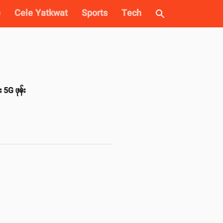
e
Cele Yatkwat
Sports
Tech
G ဖုန်း