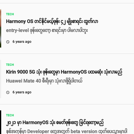
TECH
Harmony OS တင်နိုင်မယ့်ဖုန်း ၄၂ မျိုးစာရင်း ထွက်လာ
entry-level ဖုန်းတွေတော့ စာရင်းမှာ ပါမလာပါဘူး
6 years ago
access_time
TECH
Kirin 9000 5G သုံး ဖုန်းတွေမှာ HarmonyOS ပထမဆုံး သုံးလာမည်
Huawei Mate 40 စီးရီးမှာ သုံးလာဖို့ရှိပါတယ်
6 years ago
access_time
TECH
၂၀၂၁ မှာ HarmonyOS သုံး စမတ်ဖုန်းတွေ မြင်ရတော့မည်
နှစ်အကုန်မှာ Developer တွေအတွက် beta version ထုတ်ပေးသွားမှာပါ