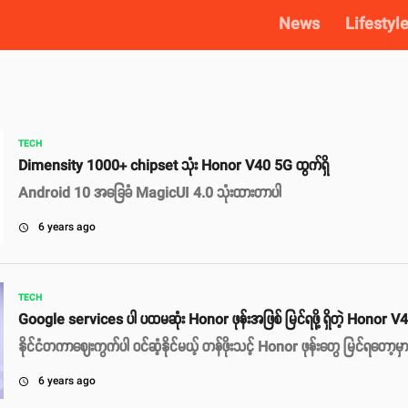
News
Lifestyl
TECH
Dimensity 1000+ chipset သုံး Honor V40 5G ထွက်ရှိ
Android 10 အခြေခံ MagicUI 4.0 သုံးထားတာပါ
6 years ago
access_time
TECH
Google services ပါ ပထမဆုံး Honor ဖုန်းအဖြစ် မြင်ရဖို့ ရှိတဲ့ Honor V
နိုင်ငံတကာဈေးကွက်ပါ ဝင်ဆံ့နိုင်မယ့် တန်ဖိုးသင့် Honor ဖုန်းတွေ မြင်ရတော့မှာ
6 years ago
access_time