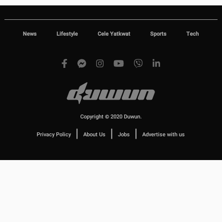
News
Lifestyle
Cele Yatkwat
Sports
Tech
Copyright © 2020 Duwun.
|
|
|
Privacy Policy
About Us
Jobs
Advertise with us