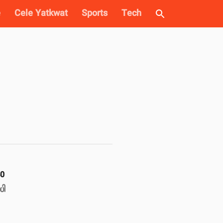
e
Cele Yatkwat
Sports
Tech
40
ပါ