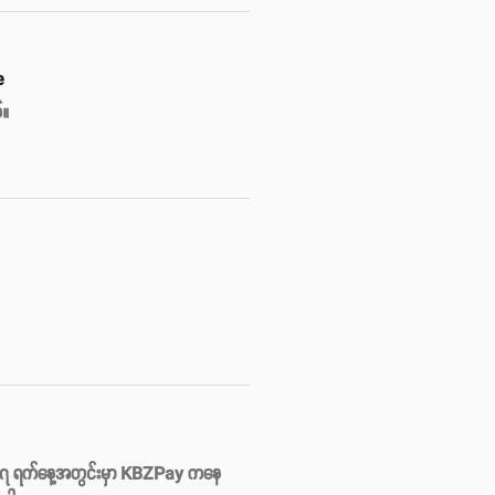
e
်။
နေ ၁၇ ရက်နေ့အတွင်းမှာ KBZPay ကနေ