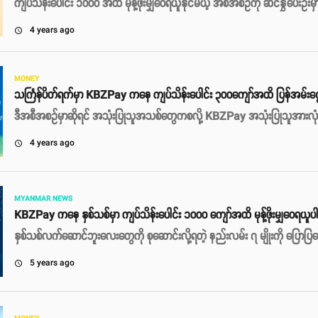
ကျပ်သိန်းပေါင်း ၁၀၀၀ အထိ မုန့်ဖိုးမျှဝေရယူနိုင်မယ့် အစီအစဥ်ကို ဆင်နွှဲပေးဦးမှ
4 years ago
access_time
MONEY
သင်္ကြန်ပိတ်ရက်‌မှာ KBZPay ကနေ ကျပ်သိန်းပေါင်း ‌၃၀၀ကျော်အထိ ပြန်အမ်းင
ဒီအစီအစဥ်မှာဆိုရင် အသုံးပြုသူအသစ်တွေကစလို့ KBZPay အသုံးပြုသူအားလုံး ပါ
4 years ago
access_time
MYANMAR NEWS
KBZPay ကနေ နှစ်သစ်မှာ ကျပ်သိန်းပေါင်း ၁၀၀၀ ကျော်အထိ မုန့်ဖိုးမျှဝေရယူပါ
နှစ်သစ်လက်ဆောင်ဘူးလေးတွေကို စုဆောင်းလို့ရတဲ့ နည်းလမ်း ၇ မျိုးကို ပြောပြ
5 years ago
access_time