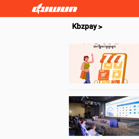
Kbzpay
>