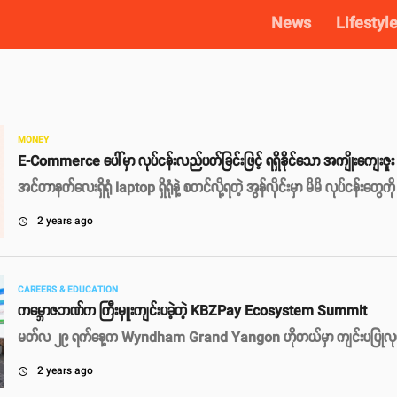
News
Lifestyl
MONEY
E-Commerce ပေါ်မှာ လုပ်ငန်းလည်ပတ်ခြင်းဖြင့် ရရှိနိုင်သော အကျိုးကျေးဇူး
အင်တာနက်လေးရှိရုံ laptop ရှိရုံနဲ့ စတင်လို့ရတဲ့ အွန်လိုင်းမှာ မိမိ လုပ်ငန်
2 years ago
access_time
CAREERS & EDUCATION
ကမ္ဘောဇဘဏ်က ကြီးမှူးကျင်းပခဲ့တဲ့ KBZPay Ecosystem Summit
မတ်လ ၂၉ ရက်နေ့က Wyndham Grand Yangon ဟိုတယ်မှာ ကျင်းပပြုလုပ်
2 years ago
access_time