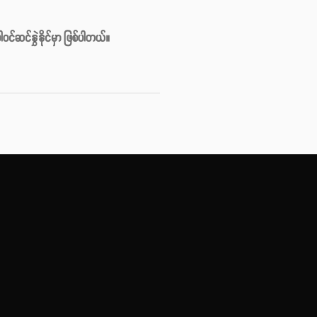
်ဆင်နွှဲနိုင်မှာ ဖြစ်ပါတယ်။