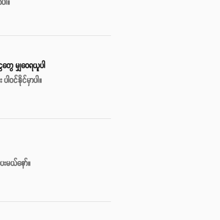
ာပါ။
ွေတွေ မျှဝေရယူပါ
ဝင်နိုင်မှာပါ။
ပေးမယ်နော်။