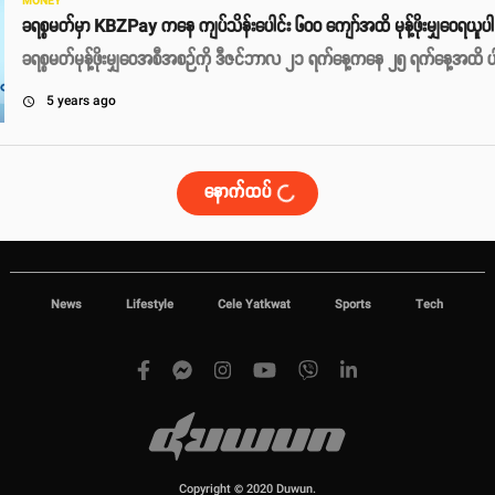
MONEY
ခရစ္စမတ်မှာ KBZPay ကနေ ကျပ်သိန်းပေါင်း ၆၀၀ ကျော်အထိ မုန့်ဖိုးမျှဝေရယူပါ
ခရစ္စမတ်မုန့်ဖိုးမျှဝေအစီအစဉ်ကို ဒီဇင်ဘာလ ၂၁ ရက်နေ့ကနေ ၂၅ ရက်နေ့အထိ ပါဝင
5 years ago
access_time
နောက်ထပ်
News
Lifestyle
Cele Yatkwat
Sports
Tech
Copyright © 2020 Duwun.