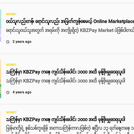
MONEY
ဝယ်သူလည်းတန်၊ ရောင်းသူလည်း အမြတ်ကျန်စေမယ့် Online Marketplac
ရောင်းသူဝယ်သူအတွက် အရမ်းကို အကျိုးရှိတဲ့ KBZPay Market ပဲဖြစ်ပါတယ
2 years ago
access_time
MONEY
သင်္ကြန်မှာ KBZPay ကနေ ကျပ်သိန်းပေါင်း ‌၁၀၀၀ အထိ မုန့်ဖိုးမျှဝေရယူပါ
သင်္ကြန်မှာ KBZPay ကနေ ကျပ်သိန်းပေါင်း ‌၁၀၀၀ အထိ မုန့်ဖိုးမျှဝေရယူပါ
4 years ago
access_time
MONEY
သင်္ကြန်မှာ KBZPay ကနေ ကျပ်သိန်းပေါင်း ‌၁၀၀၀ အထိ မုန့်ဖိုးမျှဝေရယူပါ
မြန်မာတို့ရဲ့ နှစ်သစ်ကူးချိန် အတာသင်္ကြန်ကာလဖြစ်တဲ့ ဧပြီလ ၁၃ ရက်နေ့က