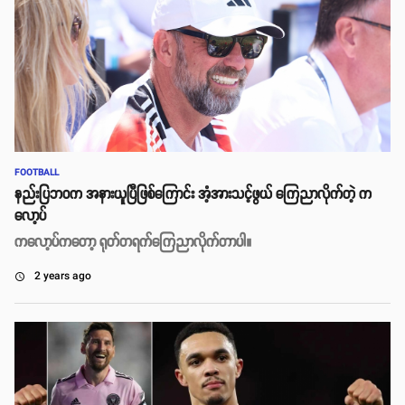
FOOTBALL
နည်းပြဘဝက အနားယူပြီဖြစ်ကြောင်း အံ့အားသင့်ဖွယ် ကြေညာလိုက်တဲ့ က
လော့ပ်
ကလော့ပ်ကတော့ ရုတ်တရက်ကြေညာလိုက်တာပါ။
2 years ago
access_time