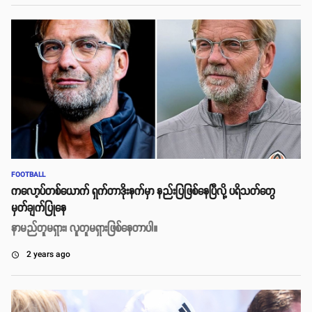
FOOTBALL
ကလော့ပ်တစ်ယောက် ရှက်တာဒိုးနက်မှာ နည်းပြဖြစ်နေပြီလို့ ပရိသတ်တွေ
မှတ်ချက်ပြုနေ
နာမည်တူမရှား၊ လူတူမရှားဖြစ်နေတာပါ။
2 years ago
access_time