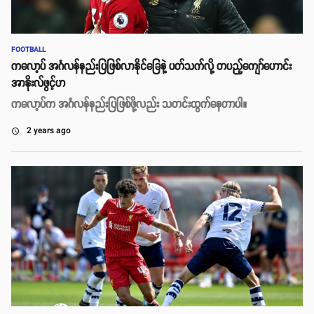
FOOTBALL
ကလော့ပ် အင်္ဂလန်နည်းပြဖြစ်လာနိုင်ခြေနဲ့ ပတ်သက်လို့ တပည့်ကျော်ဟောင်း
အာနိုးလ်ဖွင့်ဟ
ကလော့ပ်က အင်္ဂလန်နည်းပြဖြစ်ဖို့လည်း သတင်းထွက်နေတာပါ။
2 years ago
access_time