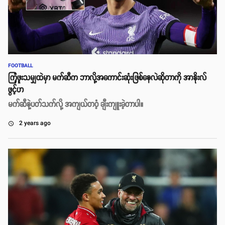
FOOTBALL
ကြုံဖူးသမျှထဲမှာ မက်ဆီက ဘာလို့အကောင်းဆုံးဖြစ်နေလဲဆိုတာကို အာနိုးလ်
ဖွင့်ဟ
မက်ဆီနဲ့ပတ်သက်လို့ အကျယ်တဝံ့ ချီးကျူးခဲ့တာပါ။
2 years ago
access_time