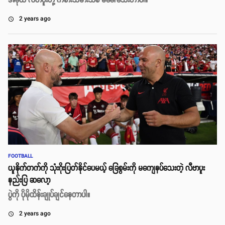
အခုထိ လီဗာပူးတို့ ကစားသမားသစ် မခေါ်သေးတာပါ။
2 years ago
access_time
FOOTBALL
ယူနိုက်တက်ကို သုံးဂိုးပြတ်နိုင်ပေမယ့် ခြေစွမ်းကို မကျေနပ်သေးတဲ့ လီဗာပူး
နည်းပြ ဆလော့
ပွဲကို ပိုမိုထိန်းချုပ်ချင်နေတာပါ။
2 years ago
access_time