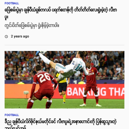
FOOTBALL
ခြေစမ်းပွဲမှာ ချန်ပီယံရှစ်ကလပ် ပရက်စတန်ကို တိတ်တိတ်လေးရှုံးခဲ့တဲ့ လီဗာ
ပူး
ကွင်းပိတ်ခြေစမ်းပွဲမှာ ရှုံးနိမ့်ခဲ့တာပါ။
2 years ago
access_time
FOOTBALL
ဒီည ချန်ပီယံလိဂ်ဖိုင်နယ်မတိုင်ခင် လီဗာပူးရဲ့အနာဟောင်းကို ပြန်ဆွသွားတဲ့
ဘယ်လင်ဟမ်