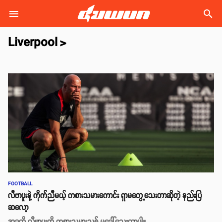
search
Liverpool
>
FOOTBALL
လီဗာပူးနဲ့ ကိုက်ညီမယ့် ကစားသမားကောင်း ရှာမတွေ့သေးတာဆိုတဲ့ နည်းပြ
ဆလော့