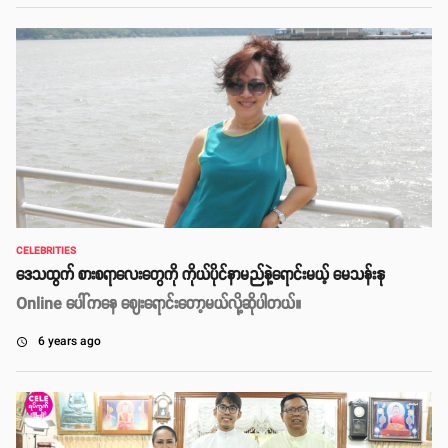
CELEBRITIES
ဒေသထွက် စားစရာလေးတွေကို ကိုယ်ပိုင်နာမည်နဲ့ရောင်းမယ့် မေသန်းနု
Online ပေါ်ကနေ ဈေးရောင်းတော့မယ်လို့ဆိုပါတယ်။
6 years ago
access_time