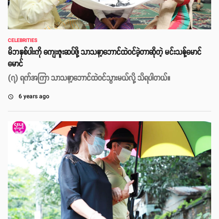
CELEBRITIES
မိဘနှစ်ပါးကို ကျေးဇူးဆပ်ဖို့ သာသနာ့ဘောင်ထဲဝင်ခဲ့တာဆိုတဲ့ မင်းသန့်မောင်
မောင်
(၇) ရက်အကြာ သာသနာ့ဘောင်ထဲဝင်သွားမယ်လို့ သိရပါတယ်။
6 years ago
access_time