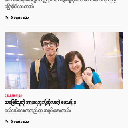
မိခင် မေသန်းနုအတွက် သူ့ရင်ထဲက မွေးနေ့ဆုတောင်းစကားလေးကိုလည်း
ပြောခဲ့ပါသေးတယ်။
6 years ago
access_time
CELEBRITIES
သားဖြစ်သူကို အားမရဘူးလို့ဆိုလာတဲ့ မေသန်းနု
ငယ်ငယ်လေးကတည်းက အရမ်းအေးတယ်။
6 years ago
access_time