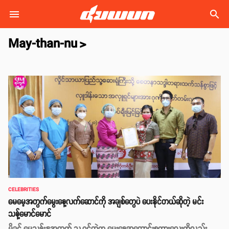
search
May-than-nu
>
CELEBRITIES
မေမေ့အတွက်မွေးနေ့လက်ဆောင်ကို အချစ်တွေပဲ ပေးနိုင်တယ်ဆိုတဲ့ မင်း
သန့်မောင်မောင်