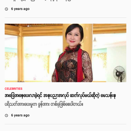
6 years ago
access_time
CELEBRITIES
အခြေအနေပေးလာခဲ့ရင် အနုပညာအလုပ် ဆက်လုပ်မယ်ဆိုတဲ့ မေသန်းနု
ပရိသတ်အားပေးမှုက ခွန်အား တစ်ခုဖြစ်စေပါတယ်။
6 years ago
access_time