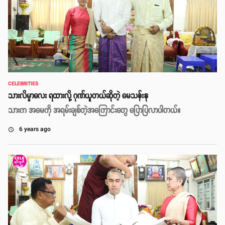
CELEBRITIES
သားလိမ္မာလေး ရထားလို့ ဂုဏ်ယူတယ်ဆိုတဲ့ မေသန်းနု
သားက အမေကို အရမ်းချစ်တဲ့အကြောင်းတွေ ပြောပြလာပါတယ်။
6 years ago
access_time