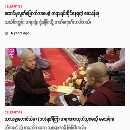
CELEBRITIES
ထောင်မှလွတ်မြောက်လာပေမဲ့ တရားရင်ဆိုင်နေရတဲ့ မေသန်းနု
သင်္ဃန်းကျွန်း တရားရုံး ရုံးချိန်းသို့ တက်ရောက်လာပါတယ်။
6 years ago
access_time
CELEBRITIES
သာသနာ့ဘောင်ထဲမှာ (၁၁)ရက်ကြာ တရားအားထုတ်သွားမယ့် မေသန်းနု
သီလရှင် ဘွဲ့နာမည်ကတော့ သုန္ဒရာကာရီ ဖြစ်ပါတယ်။