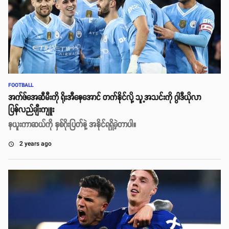
FOOTBALL
အက်ဖ်အေဆီမီးကို ရိုးအီနေအောင် တက်နိုင်လို့ သူ့အသင်းကို ဂွါဒီယိုလာ
ပြန်လည်ချီးကျူး
နယူးကာဆယ်ကို နှစ်ဂိုးပြတ်နဲ့ အနိုင်ရရှိခဲ့တာပါ။
2 years ago
access_time