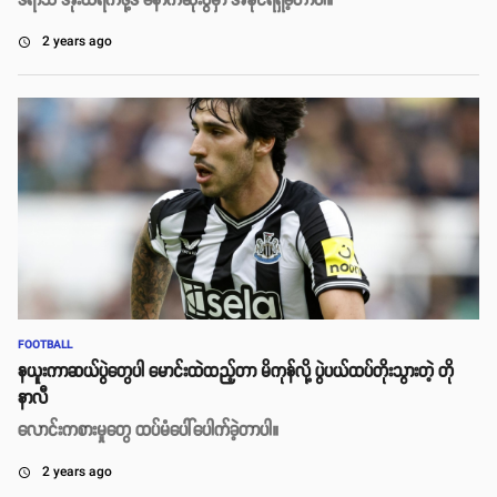
ဒီရာသီ အိုးထရက်ဖို့ဒ် နောက်ဆုံးပွဲမှာ အနိုင်ရရှိခဲ့တာပါ။
2 years ago
access_time
FOOTBALL
နယူးကာဆယ်ပွဲတွေပါ မောင်းထဲထည့်တာ မိကုန်လို့ ပွဲပယ်ထပ်တိုးသွားတဲ့ တို
နာလီ
လောင်းကစားမှုတွေ ထပ်မံပေါ်ပေါက်ခဲ့တာပါ။
2 years ago
access_time