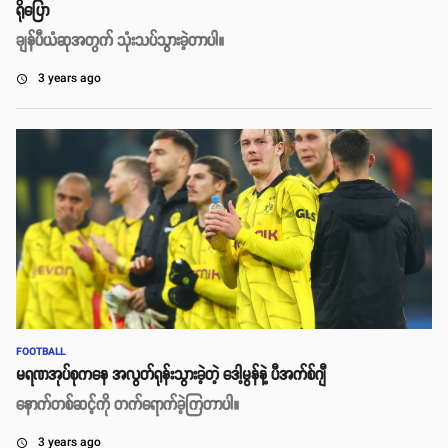
ရိုပြော
ချန်ပီယံဆုအတွက် သုံးသပ်သွားခဲ့တာပါ။
3 years ago
access_time
FOOTBALL
မရဏအုပ်စုကနေ အလွတ်ရုန်းသွားခဲ့တဲ့ ဒေါ့မွန်နဲ့ ပီအက်စ်ဂျီ
နောက်တစ်ဆင့်ကို တက်ရောက်ခဲ့ကြတာပါ။
3 years ago
access_time