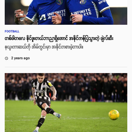
FOOTBALL
တစ်ခါတလေ နိုင်ဖူးတယ်ဘာညာရှိအောင် အနိုင်ကန်ပြသွားတဲ့ ချဲလ်ဆီး
နယူးကာဆယ်ကို အိမ်ကွင်းမှာ အနိုင်ကစားခဲ့တာပါ။
2 years ago
access_time