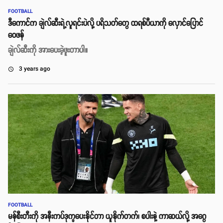
FOOTBALL
ဒီကောင်က ချဲလ်ဆီးရဲ့လူရင်းပဲလို့ ပရိသတ်တွေ ထရစ်ပီယာကို လှောင်ပြောင်
ဝေဖန်
ချဲလ်ဆီးကို အားပေးခဲ့ဖူးတာပါ။
3 years ago
access_time
FOOTBALL
မန်စီးတီးကို အနီးကပ်ဒုက္ခပေးနိုင်တာ ယူနိုက်တက်၊ စပါးနဲ့ ကာဆယ်လို့ အဂွေ