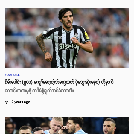
FOOTBALL
ဂိမ်းပေါင်း (၅၀၀) ကျော်ဆော့တဲ့ဘဲတွေထက် ပိုသွေးဆိုးနေတဲ့ တိုနာလီ
လောင်းကစားမှုနဲ့ ထပ်မံစွဲချက်တင်ခံရတာပါ။
2 years ago
access_time