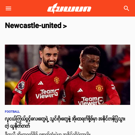
search
Newcastle-united
>
FOOTBALL
လူငယ်ကြယ်ပွင့်လေးတွေရဲ့ သွင်းဂိုးတွေနဲ့ အိုးထရက်ဖို့ဒ်မှာ အနိုင်ကန်ပြသွား
တဲ့ ယူနိုက်တက်