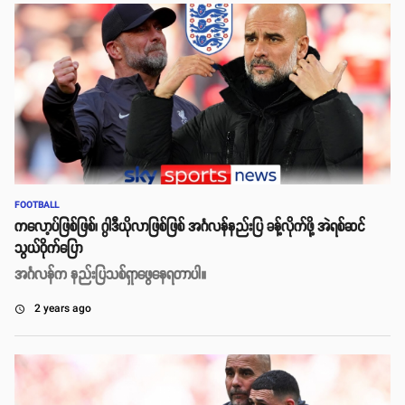
FOOTBALL
ကလော့ပ်ဖြစ်ဖြစ်၊ ဂွါဒီယိုလာဖြစ်ဖြစ် အင်္ဂလန်နည်းပြ ခန့်လိုက်ဖို့ အဲရစ်ဆင်
သွယ်ဝိုက်ပြော
အင်္ဂလန်က နည်းပြသစ်ရှာဖွေနေရတာပါ။
2 years ago
access_time