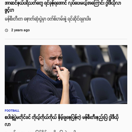
အာဆင်နယ်ပရိသတ်တွေ ရင်ခုန်ရအောင် လုပ်ပေးမယ့်အကြောင်း ဂွါဒီယိုလာ
ဖွင့်ဟ
မန်စီးတီးက နောက်ဆုံးပွဲမှာ ဝက်စ်ဟမ်းနဲ့ ရင်ဆိုင်ရမှာပါ။
2 years ago
access_time
FOOTBALL
စပါးနဲ့ပွဲမတိုင်ခင် ကိုယ့်ကိုယ်ကိုယ် နှိမ့်ချနေပြန်တဲ့ မန်စီးတီးနည်းပြ ဂွါဒီယို
လာ