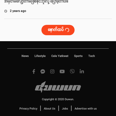
အမှတ်မလျော့တာမဖြစ်နိုင်ဘူးလို့ ပြောခဲ့တာပါ။
2 years ago
access_time
နောက်ထပ်
News
Lifestyle
Cele Yatkwat
Sports
Tech
Copyright © 2020 Duwun.
|
|
|
Privacy Policy
About Us
Jobs
Advertise with us