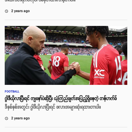
အယ်လ်ဗာရက်ဇ်ကိုပါ ပစ်မှတ်ထားလာခဲ့တာပါ။
2 years ago
access_time
FOOTBALL
ဂွါဒီယိုလာပြီးရင် ကျနော်ပဲဆိုပြီး ယုံကြည်ချက်အပြည့်ရှိနေတဲ့ တန်ဟက်ခ်
ဒီနှစ်နှစ်အတွင်း ဂွါဒီယိုလာပြီးရင် ဖလားအများဆုံးရထားတာပါ။
2 years ago
access_time