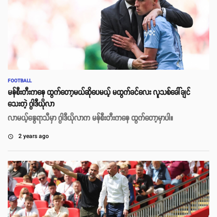
FOOTBALL
မန်စီးတီးကနေ ထွက်တော့မယ်ဆိုပေမယ့် မထွက်ခင်လေး လူသစ်ခေါ်ချင်
သေးတဲ့ ဂွါဒီယိုလာ
လာမယ့်နွေရာသီမှာ ဂွါဒီယိုလာက မန်စီးတီးကနေ ထွက်တော့မှာပါ။
2 years ago
access_time