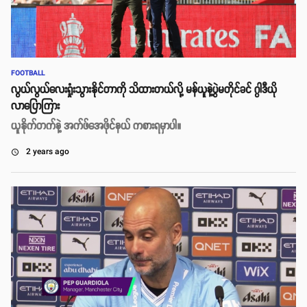
FOOTBALL
လွယ်လွယ်လေးရှုံးသွားနိုင်တာကို သိထားတယ်လို့ မန်ယူနဲ့ပွဲမတိုင်ခင် ဂွါဒီယို
လာပြောကြား
ယူနိုက်တက်နဲ့ အက်ဖ်အေဖိုင်နယ် ကစားရမှာပါ။
2 years ago
access_time