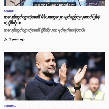
FOOTBALL
ကလော့ပ်ထွက်သွားတဲ့အပေါ် မီဒီယာတွေရှေ့မှာ မျက်ရည်ကျလုမတတ်ဖြစ်ခဲ့
တဲ့ ဂွါဒီယိုလာ
ကလော့ပ်ထွက်သွားတဲ့အပေါ် ဂွါဒီယိုလာက မှတ်ချက်ပေးခဲ့တာပါ။
2 years ago
access_time
FOOTBALL