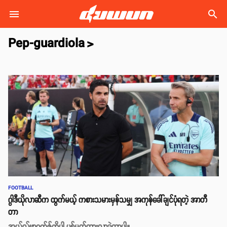
search
Pep-guardiola
>
FOOTBALL
ဂွါဒီယိုလာဆီက ထွက်မယ့် ကစားသမားမှန်သမျှ အကုန်ခေါ်ချင်ပုံရတဲ့ အာတီ
တာ