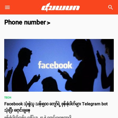
search
Phone number
>
TECH
Facebook သုံးစွဲသူ သန်း၅၀၀ ကျော်ရဲ့ ဖုန်းနံပါတ်များ Telegram bot
သုံးပြီး ရောင်းချနေ