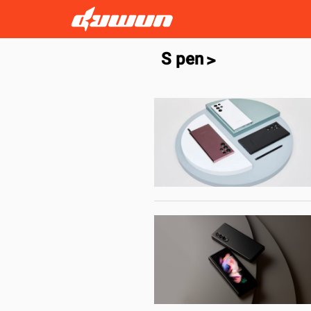
S pen
>