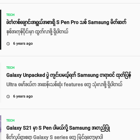
TECH
ခဲတံတစ်ချောင်းအရွယ်အစားရှိ S Pen Pro သစ် Samsung မိတ်ဆက်
နှစ်အကုန်ပိုင်းမှာ ထွက်လာဖို့ ရှိပါတယ်
6 years ago
access_time
TECH
Galaxy Unpacked ပွဲ ကျင်းပမယ့်ရက် Samsung တရားဝင် ထုတ်ပြန်
Ultra မော်ဒယ်က အဆန်းသစ်ဆုံး features တွေ သုံးလာဖို့ ရှိပါတယ်
6 years ago
access_time
TECH
Galaxy S21 မှာ S Pen ပါမယ်လို့ Samsung အတည်ပြု
စိတ်လှုပ်ရှားစရာ Galaxy S series တွေ မြင်ရတော့မှာပါ