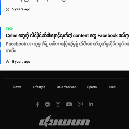
5 years ago
access_time
TECH
Celes တွေကို လိင်ပိုင်းထိပါးနှောင့်ယှက်တဲ့ content တွေ Facebook ဖယ်ရှ
Facebook ဟာ ကုမ္ပဏီရဲ့ စော်ကားပြောဆိုမှုနဲ့ ထိပါးနှောက်ယှက်မှုဆိုင်ရာမူဝါ
တယ်။
5 years ago
access_time
News
Lifestyle
Cele Yatkwat
Sports
Tech