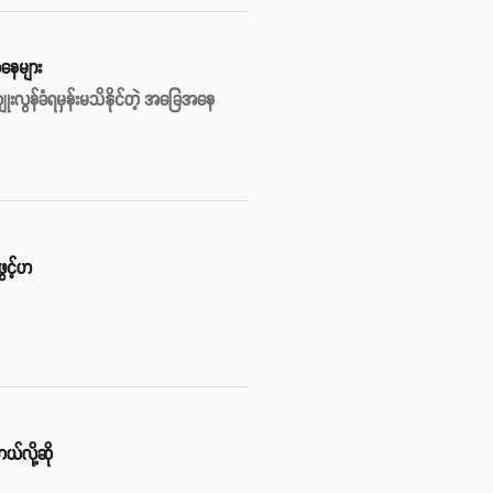
အနေများ
ကျုးလွန်ခံရမှန်းမသိနိုင်တဲ့ အခြေအနေ
ွင့်ဟ
ယ်လို့ဆို