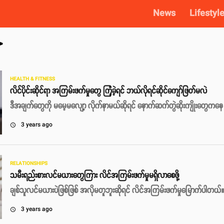
News
Lifestyl
>
HEALTH & FITNESS
လိင်ပိုင်းဆိုင်ရာ အကြမ်းဖက်မှုတွေ ကြုံခဲ့ရင် ဘယ်လိုရင်ဆိုင်ကျော်ဖြတ်မလဲ
ဒီအချက်တွေကို မမေ့မလျော့ လိုက်နာမယ်ဆိုရင် နောက်ဆက်တွဲဆိုးကျိုးတွေကနေ က
3 years ago
access_time
RELATIONSHIPS
သမီးရည်းစားလင်မယားတွေကြား လိင်အကြမ်းဖက်မှုမရှိလာစေဖို့
ချစ်သူလင်မယားပဲဖြစ်ဖြစ် အလိုမတူဘူးဆိုရင် လိင်အကြမ်းဖက်မှုမြောက်ပါတယ်။
3 years ago
access_time