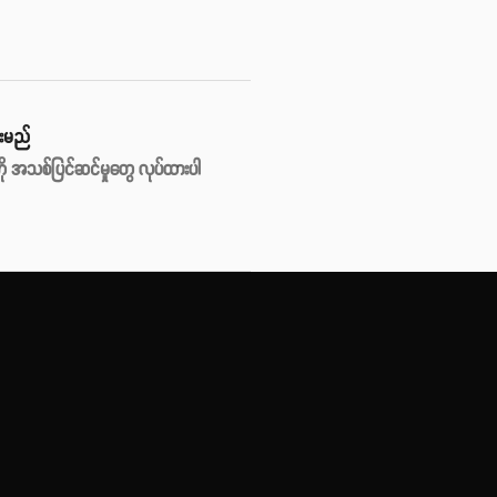
ားမည်
ဒကို အသစ်ပြင်ဆင်မှုတွေ လုပ်ထားပါ