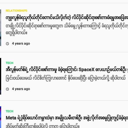
RELATIONSHIPS
ကျုးလွန်ခံရသူကိုယ်တိုင်တောင်မသိလိုက်တဲ့ လိင်ပိုင်းဆိုင်ရာစော်ကားခံရမှုအခြေ
တချို့လိင်ပိုင်းဆိုင်ရာစော်ကားမှုတွေက သိမ်မွေ့လွန်းတာကြောင့် ခံရသူကိုယ်တိုင်
တွေရှိပါတယ်။
4 years ago
access_time
TECH
အီလွန်မတ်စ်ရဲ့ လိင်ပိုင်းစော်ကားမှု ခံခဲ့ရကြောင်း SpaceX လေယာဉ်မယ်တစ်ဦး ဖ
မြင်းဝယ်ပေးမယ် လိင်စိတ်ကြွလာအောင် နှိပ်ပေးဆိုပြီး ပြောခဲ့တယ်လို့ ဆိုပါတယ်
4 years ago
access_time
TECH
Meta ရဲ့ပုံရိပ်ယောင်ကမ္ဘာထဲမှာ အမျိုးသမီးတစ်ဦး အဖွဲ့လိုက်အဓမ္မပြုကျင့်ခံခဲ့ရတ
အိပ်မက်ဆိုးကြီးတစ်ခုပါပဲလို့ ကာက ပြောပါတယ်။