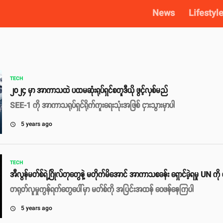
News
Lifestyl
TECH
၂၀၂၄ မှာ အာကာသထဲ ပထမဆုံးရုပ်ရှင်စတူဒီယို ဖွင့်လှစ်မည်
SEE-1 ကို အာကာသရုပ်ရှင်ရိုက်ကူးရေးသုံးအဖြစ် ငှားသွားမှာပါ
5 years ago
access_time
TECH
အီလွန်မတ်စ်ရဲ့ဂြိုလ်တုတွေနဲ့ မတိုက်မိအောင် အာကာသစခန်း ရှောင်ခဲ့ရမှု UN ကို
တရုတ်လူမှုကွန်ရက်တွေပေါ်မှာ မတ်စ်ကို အပြင်းအထန် ဝေဖန်နေကြပါ
5 years ago
access_time