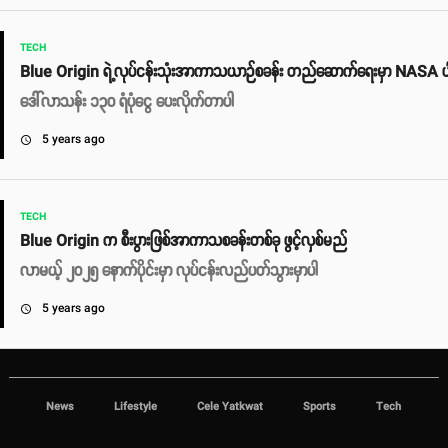
TECH
Blue Origin ရဲ့လုပ်ငန်းသုံးအာကာသယာဉ်စခန်း တည်ဆောက်ရေးမှာ NASA 
ဒေါ်လာသန်း ၁၃၀ ရံပုံငွေ ပေးလိုက်တာပါ
5 years ago
access_time
TECH
Blue Origin က စီးပွားဖြစ်အာကာသစခန်းတစ်ခု ဖွင့်လှစ်မည်
လာမယ့် ၂၀၂၅ နောက်ပိုင်းမှာ လုပ်ငန်းလည်ပတ်သွားမှာပါ
5 years ago
access_time
News
Lifestyle
Cele Yatkwat
Sports
Tech